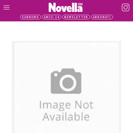
SANREMO
AMICI 24
NEWSLETTER
ABBONATI