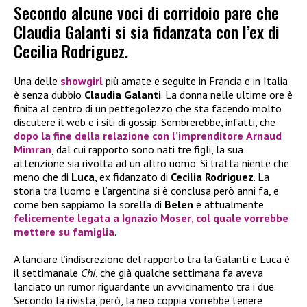
Secondo alcune voci di corridoio pare che
Claudia Galanti si sia fidanzata con l’ex di
Cecilia Rodriguez.
Una delle
showgirl
più amate e seguite in Francia e in Italia
è senza dubbio
Claudia Galanti
. La donna nelle ultime ore è
finita al centro di un pettegolezzo che sta facendo molto
discutere il web e i siti di gossip. Sembrerebbe, infatti, che
dopo la fine della relazione con l’imprenditore
Arnaud
Mimran
, dal cui rapporto sono nati tre figli, la sua
attenzione sia rivolta ad un altro uomo. Si tratta niente che
meno che di
Luca
, ex fidanzato di
Cecilia Rodriguez
. La
storia tra l’uomo e l’argentina si è conclusa però anni fa, e
come ben sappiamo la sorella di
Belen
è attualmente
felicemente legata a
Ignazio Moser
, col quale vorrebbe
mettere su famiglia
.
A lanciare l’indiscrezione del rapporto tra la Galanti e Luca è
il settimanale
Chi
, che già qualche settimana fa aveva
lanciato un rumor riguardante un avvicinamento tra i due.
Secondo la rivista, però, la neo coppia vorrebbe tenere