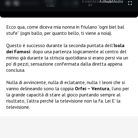
0:29 /
Ad
hub
Media
POWERED
1
/
2
1:40
BY
Ecco qua, come diceva mia nonna in friulano “ogni biel bal
stufe” (ogni ballo, per quanto bello, ti viene a noia).
Questo è successo durante la seconda puntata dell’
Isola
dei Famosi
: dopo una partenza logicamente al centro del
mirino già durante la striscia quotidiana si erano persi via un
po’ di pezzi, sensazione confermata dalla diretta appena
conclusa.
Nulla di avvincente, nulla di eclatante, nulla. I leoni che si
vanno delineando sono la coppia
Orfei – Ventura
, l’uno per
la grande capacità di stare al gioco puntando sempre al
risultato, l’altra perchè la televisione non la fa. Lei E’ la
televisione.