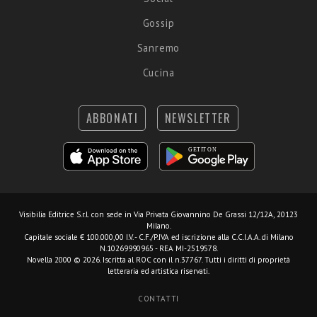
Gossip
Sanremo
Cucina
ABBONATI
NEWSLETTER
Visibilia Editrice S.r.l.
con sede in Via Privata Giovannino De Grassi 12/12A, 20123
Milano.
Capitale sociale € 100.000,00 I.V. - C.F./P.IVA ed iscrizione alla C.C.I.A.A. di Milano
N.10269990965 - REA MI-2519578.
Novella 2000 © 2026. Iscritta al ROC con il n.37767. Tutti i diritti di proprietà
letteraria ed artistica riservati.
CONTATTI