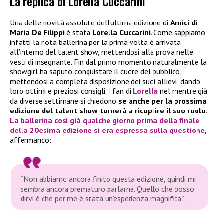
La replica di Lorella Cuccarini
Una delle novità assolute dell’ultima edizione di
Amici di
Maria De Filippi
è stata
Lorella Cuccarini
. Come sappiamo
infatti la nota ballerina per la prima volta è arrivata
all’interno del talent show, mettendosi alla prova nelle
vesti di insegnante. Fin dal primo momento naturalmente la
showgirl ha saputo conquistare il cuore del pubblico,
mettendosi a completa disposizione dei suoi allievi, dando
loro ottimi e preziosi consigli. I fan di
Lorella
nel mentre già
da diverse settimane si chiedono
se anche per la prossima
edizione del talent show tornerà a ricoprire il suo ruolo
.
La ballerina così già qualche giorno prima della finale
della 20esima edizione si era espressa sulla questione
,
affermando:
“Non abbiamo ancora finito questa edizione, quindi mi
sembra ancora prematuro parlarne. Quello che posso
dirvi è che per me è stata un’esperienza magnifica”.