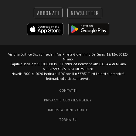
ABBONATI
NEWSLETTER
Visibilia Editrice S.r.l.
con sede in Via Privata Giovannino De Grassi 12/12A, 20123
Milano.
Capitale sociale € 100.000,00 I.V. - C.F./P.IVA ed iscrizione alla C.C.I.A.A. di Milano
N.10269990965 - REA MI-2519578.
Novella 2000 © 2026. Iscritta al ROC con il n.37767. Tutti i diritti di proprietà
letteraria ed artistica riservati.
CONTATTI
PRIVACY E COOKIES POLICY
IMPOSTAZIONI COOKIE
TORNA SU