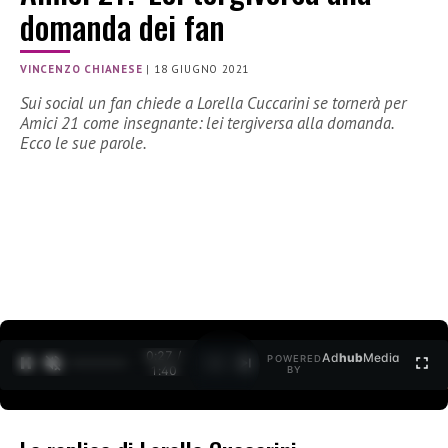
domanda dei fan
VINCENZO CHIANESE
|
18 GIUGNO 2021
Sui social un fan chiede a Lorella Cuccarini se tornerà per
Amici 21 come insegnante: lei tergiversa alla domanda.
Ecco le sue parole.
0:27 /
Ad
hub
Media
POWERED
1
/
2
1:40
BY