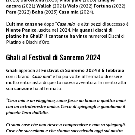
ancora
(2021)
Wallah
(2021)
Walo
(2022)
Fortuna
(2022)
Pare
(2022)
Baba
(2023)
Casa mia
(2024).
L’
ultima canzone
dopo “
Casa mia
” e altri pezzi di successo è
Niente Panico,
uscita nel 2024. Ma
quanti dischi di
platino ha Ghali
? Il
cantante ha vinto
numerosi Dischi di
Platino e Dischi d’Oro.
Ghali al Festival di Sanremo 2024
Ghali
approda al
Festival di Sanremo 2024
il
6 febbraio
con il brano “
Casa mia
” e ha più volte affermato di essere
molto entusiasta di questa nuova avventura. In merito alla
sua
canzone
ha affermato:
“Casa mia è un viaggione, come fosse un brano a quattro mani
con un extraterrestre amico. Cerco di spiegargli e guardiamo il
pianeta Terra dall’alto.
Ci sono cose che non riesce a comprendere e non so spiegargli.
Cose che succedono e che stanno succedendo oggi sul nostro