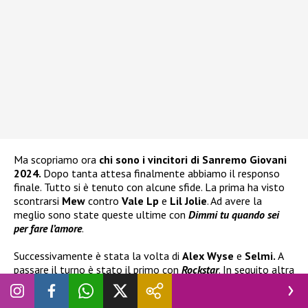
Ma scopriamo ora
chi sono i vincitori di Sanremo Giovani
2024.
Dopo tanta attesa finalmente abbiamo il responso
finale. Tutto si è tenuto con alcune sfide. La prima ha visto
scontrarsi
Mew
contro
Vale Lp
e
Lil Jolie
. Ad avere la
meglio sono state queste ultime con
Dimmi tu quando sei
per fare l’amore
.
Successivamente è stata la volta di
Alex Wyse
e
Selmi.
A
passare il turno è stato il primo con
Rockstar
. In seguito altra
interessante sfida tra
Angelica Bove
e
Settembre
, che ha
visto uscirne vittorioso il cantante con
Vertebre
. Infine spazio