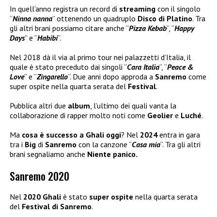
In quell’anno registra un record di
streaming
con il singolo
“
Ninna nanna
” ottenendo un quadruplo
Disco di Platino
. Tra
gli altri brani possiamo citare anche “
Pizza Kebab
“, “
Happy
Days
” e “
Habibi
“.
Nel 2018 dà il via al primo tour nei palazzetti d’Italia, il
quale è stato preceduto dai singoli “
Cara Italia
“, “
Peace &
Love
” e “
Zingarello
“. Due anni dopo approda a
Sanremo
come
super ospite nella quarta serata del
Festival
.
Pubblica altri due
album
, l’ultimo dei quali vanta la
collaborazione di rapper molto noti come
Geolier
e
Luché
.
Ma
cosa è successo a Ghali oggi
? Nel
2024
entra in gara
tra i
Big
di
Sanremo
con la canzone “
Casa mia
“. Tra gli altri
brani segnaliamo anche
Niente panico.
Sanremo 2020
Nel
2020 Ghali
è stato
super ospite
nella quarta serata
del
Festival di Sanremo
.