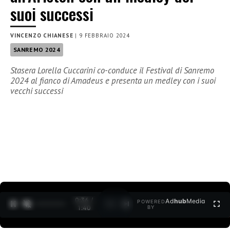
suoi successi
VINCENZO CHIANESE
|
9 FEBBRAIO 2024
SANREMO 2024
Stasera Lorella Cuccarini co-conduce il Festival di Sanremo
2024 al fianco di Amadeus e presenta un medley con i suoi
vecchi successi
0:37 /
Ad
hub
Media
POWERED
1
/
2
1:40
BY