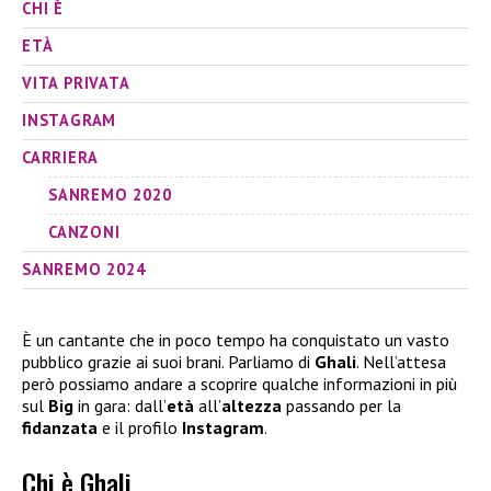
CHI È
ETÀ
VITA PRIVATA
INSTAGRAM
CARRIERA
SANREMO 2020
CANZONI
SANREMO 2024
È un cantante che in poco tempo ha conquistato un vasto
pubblico grazie ai suoi brani. Parliamo di
Ghali
. Nell’attesa
però possiamo andare a scoprire qualche informazioni in più
sul
Big
in gara: dall’
età
all’
altezza
passando per la
fidanzata
e il profilo
Instagram
.
Chi è Ghali