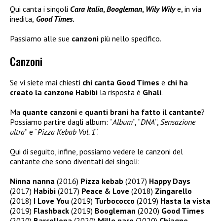
Qui canta i singoli
Cara Italia
,
Boogleman
,
Wily Wily
e, in via
inedita,
Good Times
.
Passiamo alle sue
canzoni
più nello specifico.
Canzoni
Se vi siete mai chiesti
chi canta Good Times
e
chi ha
creato la canzone Habibi
la risposta è
Ghali
.
Ma
quante canzoni
e
quanti brani ha fatto il cantante
?
Possiamo partire dagli album: “
Album
“, “
DNA
“,
Sensazione
ultra
” e “
Pizza Kebab Vol. 1
“.
Qui di seguito, infine, possiamo vedere le canzoni del
cantante che sono diventati dei singoli:
Ninna nanna
(2016)
Pizza kebab
(2017)
Happy Days
(2017)
Habibi
(2017)
Peace & Love
(2018)
Zingarello
(2018)
I Love You
(2019)
Turbococco
(2019)
Hasta la vista
(2019)
Flashback
(2019)
Boogleman
(2020)
Good Times
(2020)
Barcellona
(2020)
Mille pare
(2020)
Chiagne