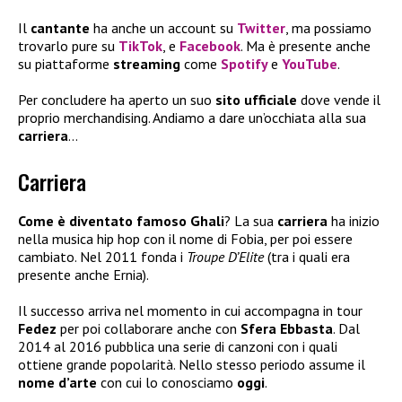
Il
cantante
ha anche un account su
Twitter
, ma possiamo
trovarlo pure su
TikTok
, e
Facebook
. Ma è presente anche
su piattaforme
streaming
come
Spotify
e
YouTube
.
Per concludere ha aperto un suo
sito ufficiale
dove vende il
proprio merchandising. Andiamo a dare un’occhiata alla sua
carriera
…
Carriera
Come è diventato famoso Ghali
? La sua
carriera
ha inizio
nella musica hip hop con il nome di Fobia, per poi essere
cambiato. Nel 2011 fonda i
Troupe D’Elite
(tra i quali era
presente anche Ernia).
Il successo arriva nel momento in cui accompagna in tour
Fedez
per poi collaborare anche con
Sfera Ebbasta
. Dal
2014 al 2016 pubblica una serie di canzoni con i quali
ottiene grande popolarità. Nello stesso periodo assume il
nome d’arte
con cui lo conosciamo
oggi
.