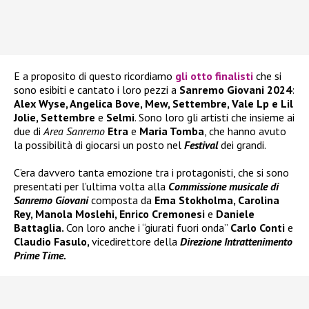
E a proposito di questo ricordiamo
gli otto finalisti
che si
sono esibiti e cantato i loro pezzi a
Sanremo Giovani 2024
:
Alex Wyse, Angelica Bove, Mew, Settembre, Vale Lp e Lil
Jolie, Settembre
e
Selmi
. Sono loro gli artisti che insieme ai
due di
Area Sanremo
Etra
e
Maria Tomba
, che hanno avuto
la possibilità di giocarsi un posto nel
Festival
dei grandi.
C’era davvero tanta emozione tra i protagonisti, che si sono
presentati per l’ultima volta alla
Commissione musicale di
Sanremo Giovani
composta da
Ema Stokholma, Carolina
Rey, Manola Moslehi, Enrico Cremonesi
e
Daniele
Battaglia.
Con loro anche i “giurati fuori onda”
Carlo Conti
e
Claudio Fasulo,
vicedirettore della
Direzione Intrattenimento
Prime Time.