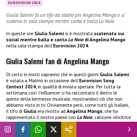
EUROVISION 2024
Giulia Salemi fa un tifo da stadio per Angelina Mango e si
scatena in sala stampa mentre canta e balla La Noia
In queste ore
Giulia Salemi
si è mostrata
scatenata sui
social mentre balla e canta
La Noia
di Angelina Mango
nella sala stampa dell’
Eurovision 2024
.
Giulia Salemi fan di Angelina Mango
Di certo in molti sapranno che in questi giorni
Giulia Salemi
è volata a Malmö in occasione dell’
Eurovision Song
Contest 2024
, in qualità di inviata speciale. Per tutta la
settimana così l’influencer ci ha raccontato il dietro le
quinte della kermesse musicale, mostrandoci ciò che non
abbiamo visto in tv. Ovviamente però, come tutti gli italiani,
il tifo di
Giulia
era rivolto ad
Angelina Mango
, che ha
rappresentato il nostro paese con
La Noia
, canzone vincitrice
dell’ultimo
Festival di Sanremo
. Proprio ieri sera è andata in
onda la finale della manifestazione e ancora una volta la
giovane artista ha dato prova di grande talento,