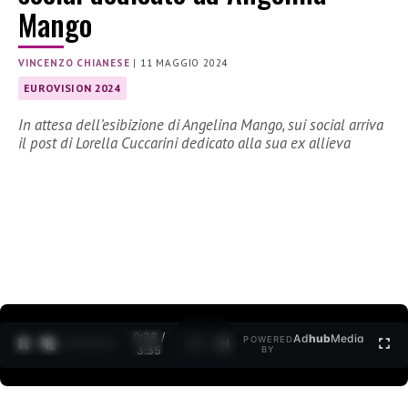
Mango
VINCENZO CHIANESE
|
11 MAGGIO 2024
EUROVISION 2024
In attesa dell’esibizione di Angelina Mango, sui social arriva
il post di Lorella Cuccarini dedicato alla sua ex allieva
0:30 /
Ad
hub
Media
POWERED
1
/
2
3:35
BY