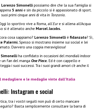
i
Lorenzo Simonelli
possiamo dire che la sua famiglia si
 appena
5 anni
e sin da piccolo si è appassionato di sport.
i suoi primi cinque anni di vita in
Tanzania.
ggi lo sportivo vive a Roma, all’
Eur
e si allena all’Acqua
so si è allenato anche
Marcel Jacobs.
ancora cosa sappiamo?
Lorenzo Simonelli
è
fidanzato
? Sì,
ce Palermi.
Spesso si mostrano insieme sui social e lei
 amato. Davvero una coppia meravigliosa!
 Simonelli
ha confidato in occasioni del mondiali indoor
re un fan del manga
One Piece.
Ed è con cappello e
eggia i suoi successi. Tra i suoi grandi amori c’è anche il
il medagliere e le medaglie vinte dall’Italia
lli: Instagram e social
tica, tra i vostri seguiti non può di certo mancare
eguirlo? Basta semplicemente consultare la barra di