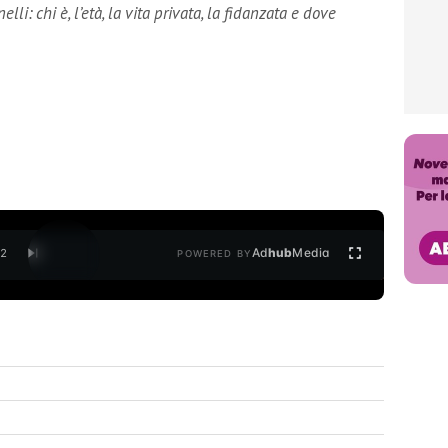
lli: chi è, l’età, la vita privata, la fidanzata e dove
Ad
hub
Media
/
2
POWERED BY