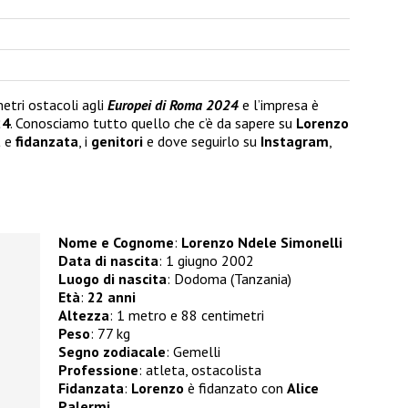
etri ostacoli agli
Europei di Roma 2024
e l’impresa è
24
. Conosciamo tutto quello che c’è da sapere su
Lorenzo
a
e
fidanzata
, i
genitori
e dove seguirlo su
Instagram
,
Nome e Cognome
:
Lorenzo Ndele Simonelli
Data di nascita
: 1 giugno 2002
Luogo di nascita
: Dodoma (Tanzania)
Età
:
22 anni
Altezza
: 1 metro e 88 centimetri
Peso
: 77 kg
Segno zodiacale
: Gemelli
Professione
: atleta, ostacolista
Fidanzata
:
Lorenzo
è fidanzato con
Alice
Palermi