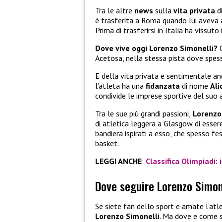
Tra le altre
news
sulla
vita privata
d
è trasferita a Roma quando lui aveva
Prima di trasferirsi in Italia ha vissuto 
Dove vive oggi Lorenzo Simonelli?
O
Acetosa, nella stessa pista dove spes
E della vita privata e sentimentale 
l’atleta ha una
fidanzata
di nome
Ali
condivide le imprese sportive del suo
Tra le sue più grandi passioni,
Lorenzo
di atletica leggera a Glasgow di esse
bandiera ispirati a esso, che spesso fest
basket.
LEGGI ANCHE
:
Classifica Olimpiadi: 
Dove seguire Lorenzo Simone
Se siete fan dello sport e amate l’atle
Lorenzo Simonelli
. Ma dove e come s