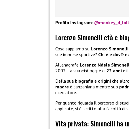
Profilo Instagram
:
@monkey_d_lol
Lorenzo Simonelli età e bio
Cosa sappiamo su L
orenzo Simonelli
sue imprese sportive?
Chi è e dov’è 
All’anagrafe
Lorenzo Ndele Simonell
2002. La sua
età
oggi è di
22 anni
e i
Della sua
biografia
e
origini
che altr
madre
è tanzaniana mentre suo
padr
ricercatore.
Per quanto riguarda il percorso di stu
applicate, si è iscritto alla facoltà di
Vita privata: Simonelli ha 