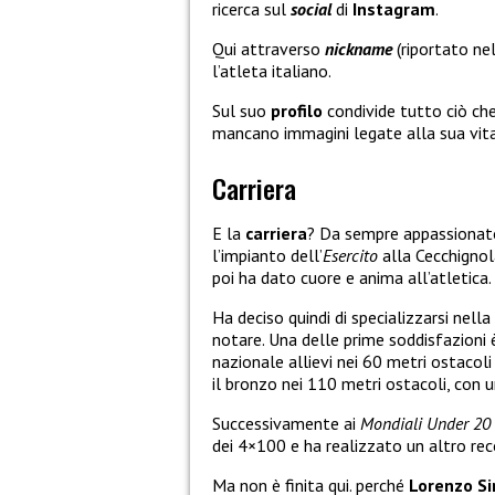
ricerca sul
social
di
Instagram
.
Qui attraverso
nickname
(riportato nel
l’atleta italiano.
Sul suo
profilo
condivide tutto ciò che 
mancano immagini legate alla sua vita
Carriera
E la
carriera
? Da sempre appassionato
l’impianto dell’
Esercito
alla Cecchignol
poi ha dato cuore e anima all’atletica.
Ha deciso quindi di specializzarsi nell
notare. Una delle prime soddisfazioni 
nazionale allievi nei 60 metri ostacoli 
il bronzo nei 110 metri ostacoli, con 
Successivamente ai
Mondiali Under 20
dei 4×100 e ha realizzato un altro reco
Ma non è finita qui. perché
Lorenzo Si