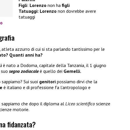
Figli
:
Lorenzo
non ha
figli
Tatuaggi: Lorenzo
non dovrebbe avere
tatuaggi
lo
grafia
,
atleta azzurro di cui si sta parlando tantissimo per le
nato? Quanti anni ha?
i
è nato a Dodoma, capitale della Tanzania, il 1 giugno
l suo
segno zodiacale
è quello dei
Gemelli.
o sappiamo? Sui suoi
genitori
possiamo dirvi che la
e
è italiano e di professione fa l’antropologo e
di sappiamo che dopo il diploma al
Liceo scientifico
scienze
 scienze motorie.
una fidanzata?