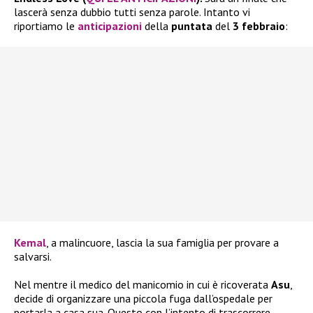
lascerà senza dubbio tutti senza parole. Intanto vi
riportiamo le
anticipazioni
della
puntata
del
3 febbraio
:
Kemal
, a malincuore, lascia la sua famiglia per provare a
salvarsi.
Nel mentre il medico del manicomio in cui è ricoverata
Asu
,
decide di organizzare una piccola fuga dall’ospedale per
portarla a casa sua. Questo con l’intento di trascorrere