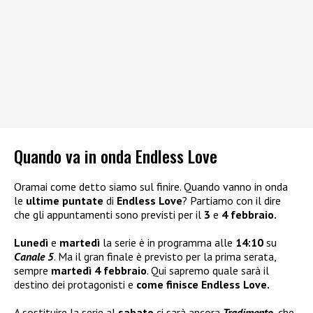
Quando va in onda Endless Love
Oramai come detto siamo sul finire. Quando vanno in onda
le
ultime puntate
di
Endless Love
? Partiamo con il dire
che gli appuntamenti sono previsti per il
3
e
4 febbraio.
Lunedì
e
martedì
la serie è in programma alle
14:10
su
Canale 5
. Ma il gran finale è previsto per la prima serata,
sempre
martedì 4 febbraio
. Qui sapremo quale sarà il
destino dei protagonisti e
come finisce Endless Love.
A sostituire la serie al
sabato
ci sarà ancora
Tradimento
, che