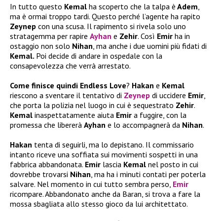
In tutto questo
Kemal
ha scoperto che la talpa è
Adem
,
ma è ormai troppo tardi. Questo perché l’agente ha rapito
Zeynep
con una scusa. Il rapimento si rivela solo uno
stratagemma per rapire
Ayhan
e
Zehir
. Così
Emir
ha in
ostaggio non solo
Nihan
, ma anche i due uomini più fidati di
Kemal.
Poi decide di andare in ospedale con la
consapevolezza che verrà arrestato.
Come finisce quindi Endless Love
?
Hakan
e
Kemal
riescono a sventare il tentativo di
Zeynep
di uccidere
Emir
,
che porta la polizia nel luogo in cui è sequestrato
Zehir
.
Kemal
inaspettatamente aiuta
Emir
a fuggire, con la
promessa che libererà
Ayhan
e lo accompagnerà da
Nihan
.
Hakan
tenta di seguirli, ma lo depistano. Il commissario
intanto riceve una soffiata sui movimenti sospetti in una
fabbrica abbandonata.
Emir
lascia
Kemal
nel posto in cui
dovrebbe trovarsi
Nihan
, ma ha i minuti contati per poterla
salvare. Nel momento in cui tutto sembra perso,
Emir
ricompare. Abbandonato anche da Baran, si trova a fare la
mossa sbagliata allo stesso gioco da lui architettato.