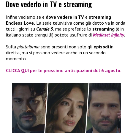
Dove vederlo in TV e streaming
Infine vediamo se e
dove vedere in TV
e
streaming
Endless Love.
La serie televisiva come già detto va in onda
tutti i giorni su
Canale 5
, ma se preferite lo
streaming
(è in
italiano state tranquilli) potete usufruire di
Mediaset Infinity
.
Sulla
piattaforma
sono presenti non solo gli
episodi
in
diretta, ma si possono vedere anche in un secondo
momento.
CLICCA QUI per le prossime anticipazioni del 6 agosto.