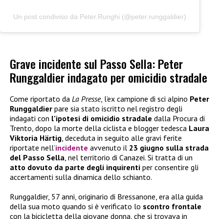
Un post condiviso da Peter.Runghi (@peter.runggaldier)
Grave incidente sul Passo Sella: Peter
Runggaldier indagato per omicidio stradale
Come riportato da
La Presse
, l’ex campione di sci alpino
Peter
Runggaldier
pare sia stato iscritto nel registro degli
indagati con
l’ipotesi di omicidio stradale
dalla Procura di
Trento, dopo la morte della ciclista e blogger tedesca
Laura
Viktoria Härtig
, deceduta in seguito alle gravi ferite
riportate nell’
incidente
avvenuto il
23 giugno sulla strada
del Passo Sella
, nel territorio di Canazei. Si tratta di un
atto dovuto da parte degli inquirenti
per consentire gli
accertamenti sulla dinamica dello schianto.
Runggaldier, 57 anni, originario di Bressanone, era alla guida
della sua moto quando si è verificato lo
scontro frontale
con la bicicletta della giovane donna, che si trovava in