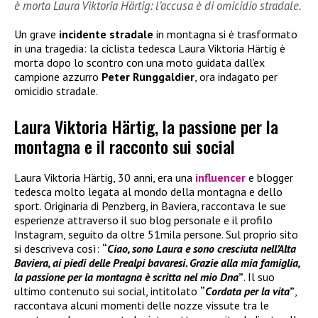
è morta Laura Viktoria Härtig: l’accusa è di omicidio stradale.
Un grave
incidente stradale
in montagna si è trasformato
in una tragedia: la ciclista tedesca Laura Viktoria Härtig è
morta dopo lo scontro con una moto guidata dall’ex
campione azzurro
Peter Runggaldier
, ora indagato per
omicidio stradale.
Laura Viktoria Härtig, la passione per la
montagna e il racconto sui social
Laura Viktoria Härtig, 30 anni, era una
influencer
e blogger
tedesca molto legata al mondo della montagna e dello
sport. Originaria di Penzberg, in Baviera, raccontava le sue
esperienze attraverso il suo blog personale e il profilo
Instagram, seguito da oltre 51mila persone. Sul proprio sito
si descriveva così:
“
Ciao, sono Laura e sono cresciuta nell’Alta
Baviera, ai piedi delle Prealpi bavaresi. Grazie alla mia famiglia,
la passione per la montagna è scritta nel mio Dna
”
. Il suo
ultimo contenuto sui social, intitolato
“
Cordata per la vita
”
,
raccontava alcuni momenti delle nozze vissute tra le