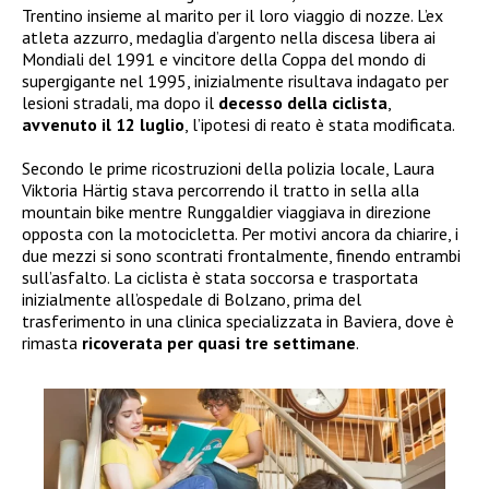
Trentino insieme al marito per il loro viaggio di nozze. L’ex
atleta azzurro, medaglia d’argento nella discesa libera ai
Mondiali del 1991 e vincitore della Coppa del mondo di
supergigante nel 1995, inizialmente risultava indagato per
lesioni stradali, ma dopo il
decesso della ciclista
,
avvenuto il 12 luglio
, l’ipotesi di reato è stata modificata.
Secondo le prime ricostruzioni della polizia locale, Laura
Viktoria Härtig stava percorrendo il tratto in sella alla
mountain bike mentre Runggaldier viaggiava in direzione
opposta con la motocicletta. Per motivi ancora da chiarire, i
due mezzi si sono scontrati frontalmente, finendo entrambi
sull’asfalto. La ciclista è stata soccorsa e trasportata
inizialmente all’ospedale di Bolzano, prima del
trasferimento in una clinica specializzata in Baviera, dove è
rimasta
ricoverata per quasi tre settimane
.