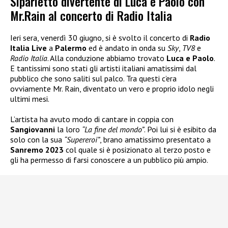
Siparietto divertente di Luca e Paolo con
Mr.Rain al concerto di Radio Italia
Ieri sera, venerdì 30 giugno, si è svolto il concerto di
Radio
Italia Live
a
Palermo
ed è andato in onda su
Sky
,
TV8
e
Radio Italia
. Alla conduzione abbiamo trovato
Luca e Paolo
.
E tantissimi sono stati gli artisti italiani amatissimi dal
pubblico che sono saliti sul palco. Tra questi c’era
ovviamente Mr. Rain, diventato un vero e proprio idolo negli
ultimi mesi.
L’artista ha avuto modo di cantare in coppia con
Sangiovanni
la loro
“La fine del mondo”
. Poi lui si è esibito da
solo con la sua
“Supereroi”
, brano amatissimo presentato a
Sanremo 2023
col quale si è posizionato al terzo posto e
gli ha permesso di farsi conoscere a un pubblico più ampio.