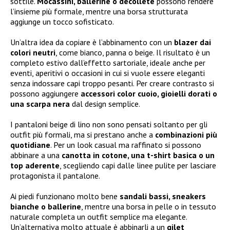
sottile.
Mocassini, ballerine o décolleté
possono rendere
l’insieme più formale, mentre una borsa strutturata
aggiunge un tocco sofisticato.
Un’altra idea da copiare è l’abbinamento con un
blazer dai
colori neutri
, come bianco, panna o beige. Il risultato è un
completo estivo dall’effetto sartoriale, ideale anche per
eventi, aperitivi o occasioni in cui si vuole essere eleganti
senza indossare capi troppo pesanti. Per creare contrasto si
possono aggiungere
accessori color cuoio, gioielli dorati o
una scarpa nera
dal design semplice.
I pantaloni beige di lino non sono pensati soltanto per gli
outfit più formali, ma si prestano anche a
combinazioni più
quotidiane
. Per un look casual ma raffinato si possono
abbinare a una
canotta in cotone, una t-shirt basica o un
top aderente
, scegliendo capi dalle linee pulite per lasciare
protagonista il pantalone.
Ai piedi funzionano molto bene
sandali bassi, sneakers
bianche o ballerine
, mentre una borsa in pelle o in tessuto
naturale completa un outfit semplice ma elegante.
Un’alternativa molto attuale è abbinarli a un
gilet