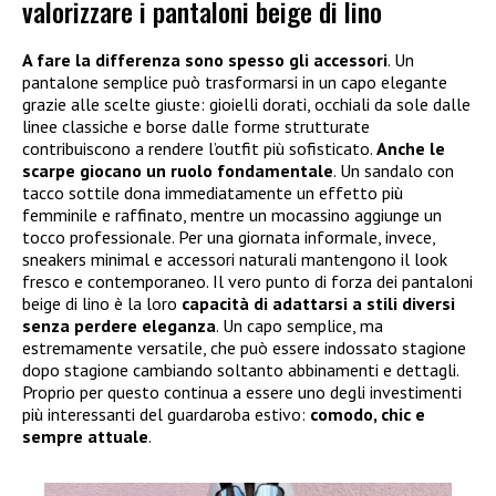
valorizzare i pantaloni beige di lino
A fare la differenza sono spesso gli accessori
. Un
pantalone semplice può trasformarsi in un capo elegante
grazie alle scelte giuste: gioielli dorati, occhiali da sole dalle
linee classiche e borse dalle forme strutturate
contribuiscono a rendere l’outfit più sofisticato.
Anche le
scarpe giocano un ruolo fondamentale
. Un sandalo con
tacco sottile dona immediatamente un effetto più
femminile e raffinato, mentre un mocassino aggiunge un
tocco professionale. Per una giornata informale, invece,
sneakers minimal e accessori naturali mantengono il look
fresco e contemporaneo. Il vero punto di forza dei pantaloni
beige di lino è la loro
capacità di adattarsi a stili diversi
senza perdere eleganza
. Un capo semplice, ma
estremamente versatile, che può essere indossato stagione
dopo stagione cambiando soltanto abbinamenti e dettagli.
Proprio per questo continua a essere uno degli investimenti
più interessanti del guardaroba estivo:
comodo, chic e
sempre attuale
.