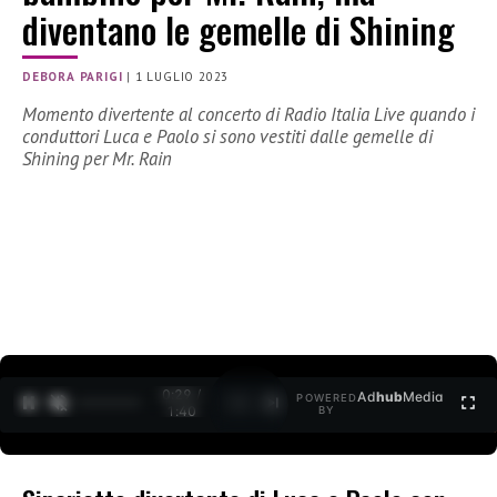
diventano le gemelle di Shining
DEBORA PARIGI
|
1 LUGLIO 2023
Momento divertente al concerto di Radio Italia Live quando i
conduttori Luca e Paolo si sono vestiti dalle gemelle di
Shining per Mr. Rain
0:30 /
Ad
hub
Media
POWERED
1
/
2
1:40
BY