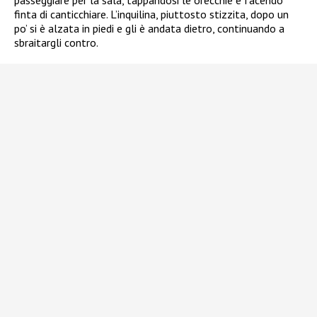
passeggiare per la sala, tappandosi le orecchie e facendo
finta di canticchiare. L’inquilina, piuttosto stizzita, dopo un
po’ si è alzata in piedi e gli è andata dietro, continuando a
sbraitargli contro.