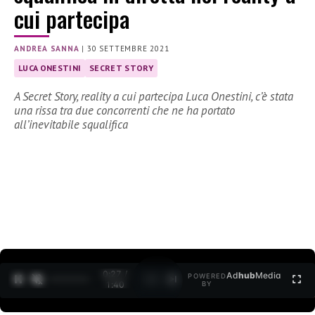
cui partecipa
ANDREA SANNA
|
30 SETTEMBRE 2021
LUCA ONESTINI
SECRET STORY
A Secret Story, reality a cui partecipa Luca Onestini, c’è stata
una rissa tra due concorrenti che ne ha portato
all’inevitabile squalifica
0:27 /
Ad
hub
Media
POWERED
1
/
2
1:40
BY