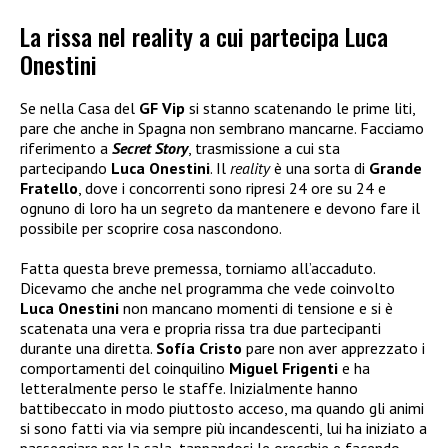
La rissa nel reality a cui partecipa Luca
Onestini
Se nella Casa del
GF Vip
si stanno scatenando le prime liti,
pare che anche in Spagna non sembrano mancarne. Facciamo
riferimento a
Secret Story
, trasmissione a cui sta
partecipando
Luca Onestini
. Il
reality
è una sorta di
Grande
Fratello
, dove i concorrenti sono ripresi 24 ore su 24 e
ognuno di loro ha un segreto da mantenere e devono fare il
possibile per scoprire cosa nascondono.
Fatta questa breve premessa, torniamo all’accaduto.
Dicevamo che anche nel programma che vede coinvolto
Luca
Onestini
non mancano momenti di tensione e si è
scatenata una vera e propria rissa tra due partecipanti
durante una diretta.
Sofía Cristo
pare non aver apprezzato i
comportamenti del coinquilino
Miguel Frigenti
e ha
letteralmente perso le staffe. Inizialmente hanno
battibeccato in modo piuttosto acceso, ma quando gli animi
si sono fatti via via sempre più incandescenti, lui ha iniziato a