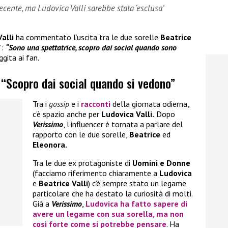
recente, ma Ludovica Valli sarebbe stata ‘esclusa’
Valli
ha commentato l’uscita tra le due sorelle
Beatrice
’:
“Sono una spettatrice, scopro dai social quando sono
gita ai fan.
: “Scopro dai social quando si vedono”
Tra i
gossip
e i
racconti
della giornata odierna,
c’è spazio anche per
Ludovica Valli.
Dopo
Verissimo
, l’influencer è tornata a parlare del
rapporto con le due sorelle,
Beatrice
ed
Eleonora.
Tra le due ex protagoniste di
Uomini e Donne
(facciamo riferimento chiaramente a
Ludovica
e
Beatrice Valli
) c’è sempre stato un legame
particolare che ha destato la curiosità di molti.
Già a
Verissimo
,
Ludovica
ha fatto sapere di
avere un legame con sua sorella, ma non
così forte come si potrebbe pensare
. Ha