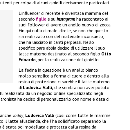
tenti per colpa di alcuni gioielli decisamente particolari.
L’influencer di recente è diventata mamma del
secondo
figlio
e su
Instagram
ha raccontato ai
suoi follower di avere un anello nuovo di zecca.
Fin qui nulla di male, direte, se non che questo
sia realizzato con del materiale inconsueto,
che ha lasciato in tanti perplessi. Nello
specifico pare abbia deciso di utilizzare il suo
latte materno destinato al secondo figlio
Otto
Edoardo
, per la realizzazione del gioiello.
La fedina in questione è un anello bianco
molto semplice a forma di cuore e dentro alla
resina di protezione ci sarebbe il latte materno
di
Ludovica Valli,
che sembra non aver potuto
ielli realizzata da un negozio online specializzato negli
 tronista ha deciso di personalizzarlo con nome e data di
a anche
Today
,
Ludovica Valli
(così come tutte le mamme
o il latte all’azienda, che l’ha solidificato separando la
ma è stata poi modellata e protetta dalla resina da