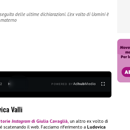
seguito delle ultime dichiarazioni. L’ex volto di Uomini è
e materno
Ad
hub
Media
/
2
POWERED BY
ica Valli
storie
Instagram
di
Giulia Cavaglià,
un altro ex volto di
 sé scatenando il web. Facciamo riferimento a
Ludovica