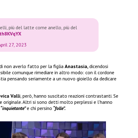
elli, più del latte come anello, più del
Nth8KVqYX
April 27, 2023
di non averlo fatto per la figlia
Anastasia,
dicendosi
ssibile comunque rimediare in altro modo: con il cordone
i stia pensando seriamente a un nuovo gioiello da dedicare
vica Valli
, però, hanno suscitato reazioni contrastanti. Se
e originale. Altri si sono detti molto perplessi e l’hanno
“inquietante”
e chi persino
“folle”.