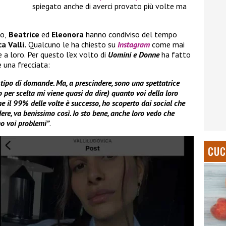
spiegato anche di averci provato più volte ma
o,
Beatrice
ed
Eleonora
hanno condiviso del tempo
a Valli.
Qualcuno le ha chiesto su
Instagram
come mai
a loro. Per questo l’ex volto di
Uomini e Donne
ha fatto
 una frecciata:
 tipo di domande. Ma, a prescindere, sono una spettatrice
per scelta mi viene quasi da dire) quanto voi della loro
e il 99% delle volte è successo, ho scoperto dai social che
ere, va benissimo così. Io sto bene, anche loro vedo che
o voi problemi”
.
CUC