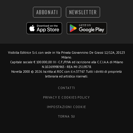
ABBONATI
NEWSLETTER
Visibilia Editrice S.r.l.
con sede in Via Privata Giovannino De Grassi 12/12A, 20123
Milano.
Capitale sociale € 100.000,00 I.V. - C.F./P.IVA ed iscrizione alla C.C.I.A.A. di Milano
N.10269990965 - REA MI-2519578.
Novella 2000 © 2026. Iscritta al ROC con il n.37767. Tutti i diritti di proprietà
letteraria ed artistica riservati.
CONTATTI
PRIVACY E COOKIES POLICY
IMPOSTAZIONI COOKIE
TORNA SU