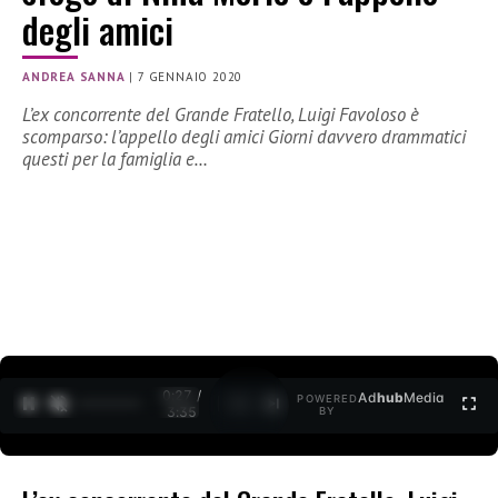
degli amici
ANDREA SANNA
|
7 GENNAIO 2020
L’ex concorrente del Grande Fratello, Luigi Favoloso è
scomparso: l’appello degli amici Giorni davvero drammatici
questi per la famiglia e…
0:27 /
Ad
hub
Media
POWERED
1
/
2
3:35
BY