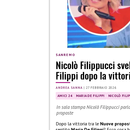
SANREMO
Nicolò Filippucci sve
Filippi dopo la vitto
ANDREA SANNA
|
27 FEBBRAIO 2026
AMICI 24
MARIA DE FILIPPI
NICOLÒ FILI
In sala stampa Nicolò Filippucci parla 
proposte
Dopo la vittoria tra le
Nuove propos
sentito
Maria De Filippi
? Ecco cosa h