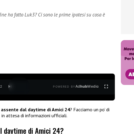
ine ha fatto Luk3? Ci sono le prime ipotesi su cosa è
Ad
hub
Media
/
2
POWERED BY
 assente dal daytime di Amici 24
? Facciamo un po’ di
n attesa di informazioni ufficiali.
l daytime di Amici 24?