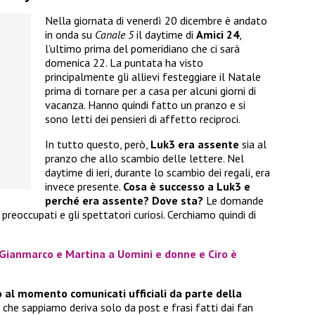
Nella giornata di venerdì 20 dicembre è andato
in onda su
Canale 5
il daytime di
Amici 24
,
l’ultimo prima del pomeridiano che ci sarà
domenica 22. La puntata ha visto
principalmente gli allievi festeggiare il Natale
prima di tornare per a casa per alcuni giorni di
vacanza. Hanno quindi fatto un pranzo e si
sono letti dei pensieri di affetto reciproci.
In tutto questo, però,
Luk3 era assente
sia al
pranzo che allo scambio delle lettere. Nel
daytime di ieri, durante lo scambio dei regali, era
invece presente.
Cosa è successo a Luk3 e
perché era assente?
Dove sta?
Le domande
 preoccupati e gli spettatori curiosi. Cerchiamo quindi di
 Gianmarco e Martina a Uomini e donne e Ciro è
o al momento comunicati ufficiali da parte della
o che sappiamo deriva solo da post e frasi fatti dai fan