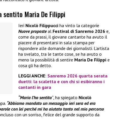
a sentito Maria De Filippi
Ieri
Nicolò Filippucci
ha vinto la categorie
Nuove proposte
al
Festival di Sanremo 2026
e,
come da prassi, il giovane cantante ha avuto il
piacere di presentarsi in sala stampa per
rispondere alle domande dei giornalisti. L’artista
ha svelato, tra le tante cose, se ha avuto o
meno la possibilità di sentire
Maria De Filippi
e
cosa gli ha detto.
LEGGI ANCHE
:
Sanremo 2026 quarta serata
duetti: la scaletta e con chi si esibiranno i
cantanti in gara
“Maria l’ho sentita
“
, ha spiegato
Nicolò
mpa.
“Abbiamo mandato un messaggio ieri sera ed era
arole con lei perché mi ha aiutato tanto nel mio percorso
oncluso con un sorriso, felice del grande supporto da