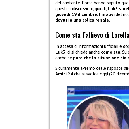
del cantante. Forse hanno saputo qual
queste indiscrezioni, quindi,
Luk3 sareb
giovedì 19 dicembre
. I
motivi
del ri
dovuti a una colica renale.
Come sta l’allievo di Lorell
In attesa di informazioni ufficiali e 
Luk3
, ci si chiede anche
come sta
. Su
anche se
pare che la situazione sia 
Sicuramente avremo delle risposte d
Amici 24
che si svolge oggi (20 dicemb