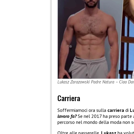
Lukasz Zarazowski Padre Natura – Ciao Da
Carriera
Soffermiamoci ora sulla
carriera
di
L
lavoro fa?
Se nel 2017 ha preso parte
percorso nel mondo della moda non so
Oltre alle passerelle
, Lukasz
ha volu