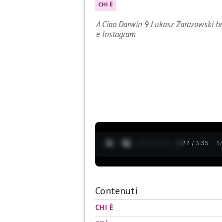
CHI È
A Ciao Darwin 9 Lukasz Zarazowski ha r
e Instagram
0:28 / 3:35
1
Contenuti
CHI È