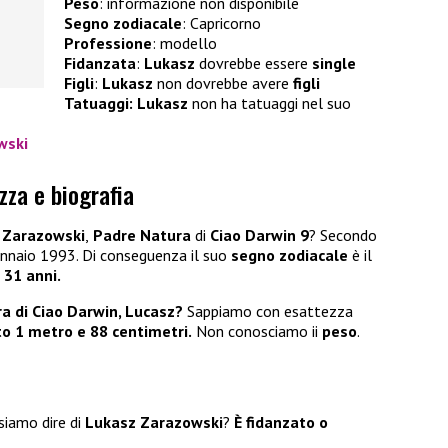
Peso
: informazione non disponibile
Segno zodiacale
: Capricorno
Professione
: modello
Fidanzata
:
Lukasz
dovrebbe essere
single
Figli
:
Lukasz
non dovrebbe avere
figli
Tatuaggi: Lukasz
non ha tatuaggi nel suo
wski
zza e biografia
 Zarazowski
,
Padre Natura
di
Ciao Darwin 9
? Secondo
ennaio 1993. Di conseguenza il suo
segno zodiacale
è il
a
31 anni.
ra di Ciao Darwin, Lucasz?
Sappiamo con esattezza
to 1 metro e 88 centimetri.
Non conosciamo ii
peso
.
siamo dire di
Lukasz Zarazowski
?
È fidanzato o