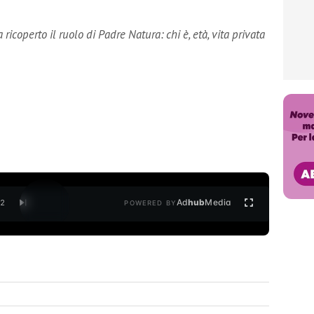
icoperto il ruolo di Padre Natura: chi è, età, vita privata
Ad
hub
Media
/
2
POWERED BY