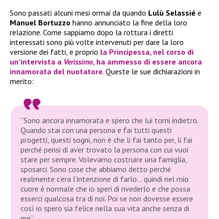
Sono passati alcuni mesi ormai da quando
Lulù Selassié
e
Manuel Bortuzzo
hanno annunciato la fine della loro
relazione. Come sappiamo dopo la rottura i diretti
interessati sono più volte intervenuti per dare la loro
versione dei fatti, e proprio
la
Principessa
, nel corso di
un’intervista a
Verissimo
, ha ammesso di essere ancora
innamorata del nuotatore
. Queste le sue dichiarazioni in
merito:
“Sono ancora innamorata e spero che lui torni indietro.
Quando stai con una persona e fai tutti questi
progetti, questi sogni, non è che li fai tanto per, li fai
perché pensi di aver trovato la persona con cui vuoi
stare per sempre. Volevamo costruire una famiglia,
sposarci. Sono cose che abbiamo detto perché
realmente c’era l’intenzione di farlo… quindi nel mio
cuore è normale che io speri di rivederlo e che possa
esserci qualcosa tra di noi. Poi se non dovesse essere
così io spero sia felice nella sua vita anche senza di
me”.