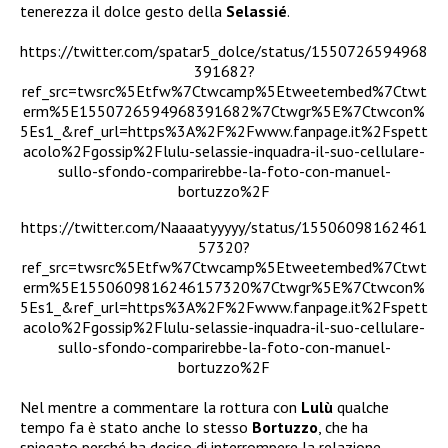
tenerezza il dolce gesto della
Selassié
.
https://twitter.com/spatar5_dolce/status/1550726594968
391682?
ref_src=twsrc%5Etfw%7Ctwcamp%5Etweetembed%7Ctwt
erm%5E1550726594968391682%7Ctwgr%5E%7Ctwcon%
5Es1_&ref_url=https%3A%2F%2Fwww.fanpage.it%2Fspett
acolo%2Fgossip%2Flulu-selassie-inquadra-il-suo-cellulare-
sullo-sfondo-comparirebbe-la-foto-con-manuel-
bortuzzo%2F
https://twitter.com/Naaaatyyyyy/status/15506098162461
57320?
ref_src=twsrc%5Etfw%7Ctwcamp%5Etweetembed%7Ctwt
erm%5E1550609816246157320%7Ctwgr%5E%7Ctwcon%
5Es1_&ref_url=https%3A%2F%2Fwww.fanpage.it%2Fspett
acolo%2Fgossip%2Flulu-selassie-inquadra-il-suo-cellulare-
sullo-sfondo-comparirebbe-la-foto-con-manuel-
bortuzzo%2F
Nel mentre a commentare la rottura con
Lulù
qualche
tempo fa è stato anche lo stesso
Bortuzzo
, che ha
spiegato perché ha deciso di interrompere la relazione.