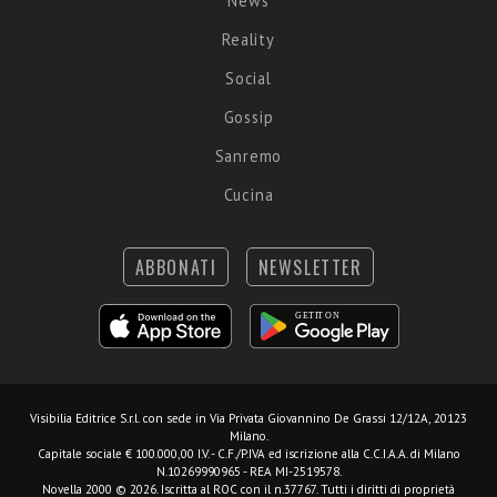
News
Reality
Social
Gossip
Sanremo
Cucina
ABBONATI
NEWSLETTER
Visibilia Editrice S.r.l.
con sede in Via Privata Giovannino De Grassi 12/12A, 20123
Milano.
Capitale sociale € 100.000,00 I.V. - C.F./P.IVA ed iscrizione alla C.C.I.A.A. di Milano
N.10269990965 - REA MI-2519578.
Novella 2000 © 2026. Iscritta al ROC con il n.37767. Tutti i diritti di proprietà