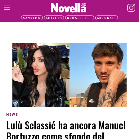
SANREMO
AMICI 24
NEWSLETTER
ABBONATI
NEWS
Lulù Selassié ha ancora Manuel
Bortuzzo come sfondo del