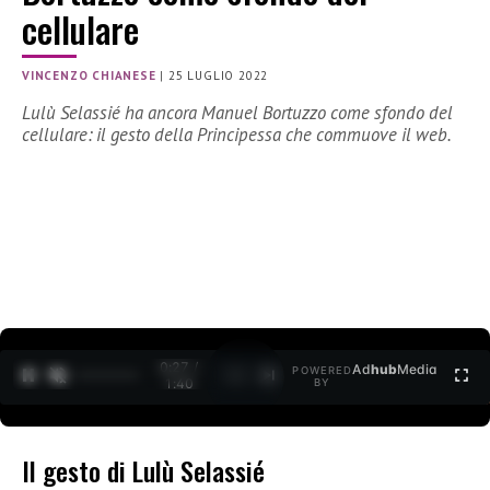
cellulare
VINCENZO CHIANESE
|
25 LUGLIO 2022
Lulù Selassié ha ancora Manuel Bortuzzo come sfondo del
cellulare: il gesto della Principessa che commuove il web.
0:27 /
Ad
hub
Media
POWERED
1
/
2
1:40
BY
Il gesto di Lulù Selassié