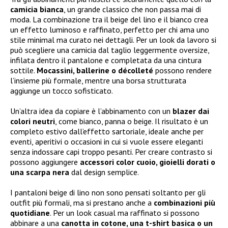
camicia bianca
, un grande classico che non passa mai di
moda. La combinazione tra il beige del lino e il bianco crea
un effetto luminoso e raffinato, perfetto per chi ama uno
stile minimal ma curato nei dettagli. Per un look da lavoro si
può scegliere una camicia dal taglio leggermente oversize,
infilata dentro il pantalone e completata da una cintura
sottile.
Mocassini, ballerine o décolleté
possono rendere
l’insieme più formale, mentre una borsa strutturata
aggiunge un tocco sofisticato.
Un’altra idea da copiare è l’abbinamento con un
blazer dai
colori neutri
, come bianco, panna o beige. Il risultato è un
completo estivo dall’effetto sartoriale, ideale anche per
eventi, aperitivi o occasioni in cui si vuole essere eleganti
senza indossare capi troppo pesanti. Per creare contrasto si
possono aggiungere
accessori color cuoio, gioielli dorati o
una scarpa nera
dal design semplice.
I pantaloni beige di lino non sono pensati soltanto per gli
outfit più formali, ma si prestano anche a
combinazioni più
quotidiane
. Per un look casual ma raffinato si possono
abbinare a una
canotta in cotone, una t-shirt basica o un