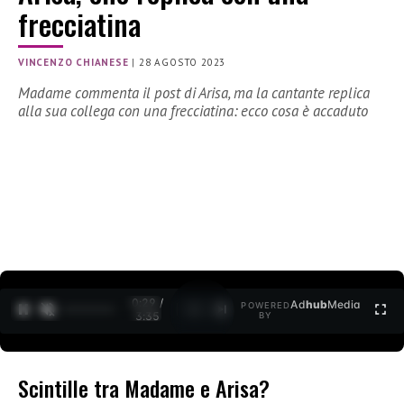
frecciatina
VINCENZO CHIANESE
|
28 AGOSTO 2023
Madame commenta il post di Arisa, ma la cantante replica
alla sua collega con una frecciatina: ecco cosa è accaduto
0:30 /
Ad
hub
Media
POWERED
1
/
2
3:35
BY
Scintille tra Madame e Arisa?