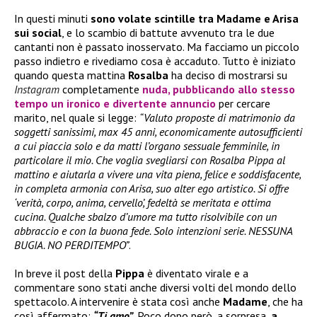
In questi minuti
sono volate scintille tra Madame e Arisa
sui social
, e lo scambio di battute avvenuto tra le due
cantanti non è passato inosservato. Ma facciamo un piccolo
passo indietro e rivediamo cosa è accaduto. Tutto è iniziato
quando questa mattina
Rosalba
ha deciso di mostrarsi su
Instagram
completamente
nuda, pubblicando allo stesso
tempo un ironico e divertente annuncio
per cercare
marito, nel quale si legge:
“Valuto proposte di matrimonio da
soggetti sanissimi, max 45 anni, economicamente autosufficienti
a cui piaccia solo e da matti l’organo sessuale femminile, in
particolare il mio. Che voglia svegliarsi con Rosalba Pippa al
mattino e aiutarla a vivere una vita piena, felice e soddisfacente,
in completa armonia con Arisa, suo alter ego artistico. Si offre
‘verità, corpo, anima, cervello’, fedeltà se meritata e ottima
cucina. Qualche sbalzo d’umore ma tutto risolvibile con un
abbraccio e con la buona fede. Solo intenzioni serie. NESSUNA
BUGIA. NO PERDITEMPO”
.
In breve il post della
Pippa
è diventato virale e a
commentare sono stati anche diversi volti del mondo dello
spettacolo. A intervenire è stata così anche
Madame
, che ha
così affermato:
“Ti amo”
. Poco dopo però, a sorpresa,
a