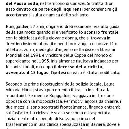
del Passo Sella
, nel territorio di Canazei. Si tratta di un
atto dovuto da parte degli inquirenti
per consentire gli
accertamenti sulla dinamica dello schianto.
Runggaldier, 57 anni, originario di Bressanone, era alla guida
della sua moto quando si è verificato lo
scontro frontale
con la bicicletta della giovane donna, che si trovava in
Trentino insieme al marito per il loro viaggio di nozze. L’ex
atleta azzurro, medaglia d’argento nella discesa libera ai
Mondiali del 1991 e vincitore della Coppa del mondo di
supergigante nel 1995, inizialmente risultava indagato per
lesioni stradali, ma dopo il
decesso della ciclista
,
avvenuto il 12 luglio
, l’ipotesi di reato è stata modificata.
Secondo le prime ricostruzioni della polizia locale, Laura
Viktoria Härtig stava percorrendo il tratto in sella alla
mountain bike mentre Runggaldier viaggiava in direzione
opposta con la motocicletta. Per motivi ancora da chiarire, i
due mezzi si sono scontrati frontalmente, finendo entrambi
sull’asfalto. La ciclista è stata soccorsa e trasportata
inizialmente all’ospedale di Bolzano, prima del
trasferimento in una clinica specializzata in Baviera, dove è