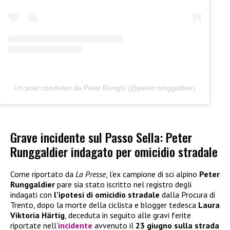
Un post condiviso da Peter.Runghi (@peter.runggaldier)
Grave incidente sul Passo Sella: Peter
Runggaldier indagato per omicidio stradale
Come riportato da
La Presse
, l’ex campione di sci alpino
Peter
Runggaldier
pare sia stato iscritto nel registro degli
indagati con
l’ipotesi di omicidio stradale
dalla Procura di
Trento, dopo la morte della ciclista e blogger tedesca
Laura
Viktoria Härtig
, deceduta in seguito alle gravi ferite
riportate nell’
incidente
avvenuto il
23 giugno sulla strada