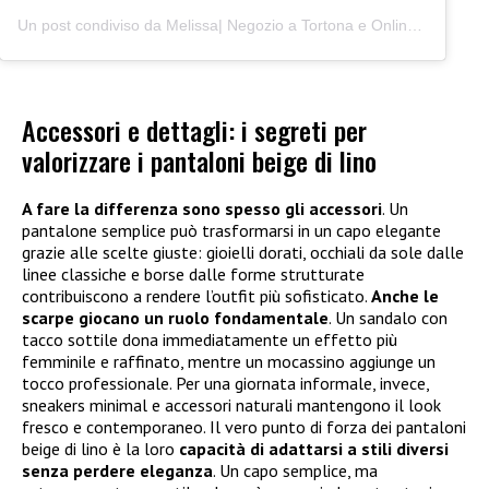
Un post condiviso da Melissa| Negozio a Tortona e Online (@junocreativelab)
Accessori e dettagli: i segreti per
valorizzare i pantaloni beige di lino
A fare la differenza sono spesso gli accessori
. Un
pantalone semplice può trasformarsi in un capo elegante
grazie alle scelte giuste: gioielli dorati, occhiali da sole dalle
linee classiche e borse dalle forme strutturate
contribuiscono a rendere l’outfit più sofisticato.
Anche le
scarpe giocano un ruolo fondamentale
. Un sandalo con
tacco sottile dona immediatamente un effetto più
femminile e raffinato, mentre un mocassino aggiunge un
tocco professionale. Per una giornata informale, invece,
sneakers minimal e accessori naturali mantengono il look
fresco e contemporaneo. Il vero punto di forza dei pantaloni
beige di lino è la loro
capacità di adattarsi a stili diversi
senza perdere eleganza
. Un capo semplice, ma