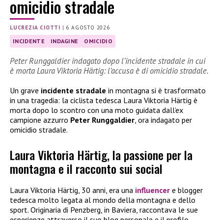
omicidio stradale
LUCREZIA CIOTTI
|
6 AGOSTO 2026
INCIDENTE
INDAGINE
OMICIDIO
Peter Runggaldier indagato dopo l’incidente stradale in cui
è morta Laura Viktoria Härtig: l’accusa è di omicidio stradale.
Un grave
incidente stradale
in montagna si è trasformato
in una tragedia: la ciclista tedesca Laura Viktoria Härtig è
morta dopo lo scontro con una moto guidata dall’ex
campione azzurro
Peter Runggaldier
, ora indagato per
omicidio stradale.
Laura Viktoria Härtig, la passione per la
montagna e il racconto sui social
Laura Viktoria Härtig, 30 anni, era una
influencer
e blogger
tedesca molto legata al mondo della montagna e dello
sport. Originaria di Penzberg, in Baviera, raccontava le sue
esperienze attraverso il suo blog personale e il profilo