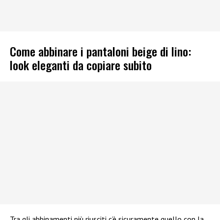
Come abbinare i pantaloni beige di lino:
look eleganti da copiare subito
Tra gli abbinamenti più riusciti c’è sicuramente quello con la