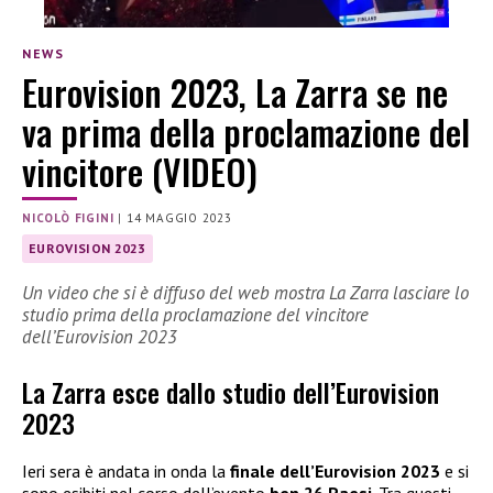
NEWS
Eurovision 2023, La Zarra se ne
va prima della proclamazione del
vincitore (VIDEO)
NICOLÒ FIGINI
|
14 MAGGIO 2023
EUROVISION 2023
Un video che si è diffuso del web mostra La Zarra lasciare lo
studio prima della proclamazione del vincitore
dell’Eurovision 2023
La Zarra esce dallo studio dell’Eurovision
2023
Ieri sera è andata in onda la
finale dell’Eurovision 2023
e si
sono esibiti nel corso dell’evento
ben 26 Paesi
. Tra questi