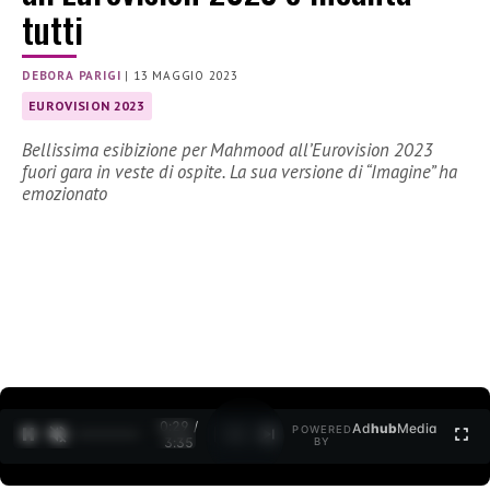
tutti
DEBORA PARIGI
|
13 MAGGIO 2023
EUROVISION 2023
Bellissima esibizione per Mahmood all’Eurovision 2023
fuori gara in veste di ospite. La sua versione di “Imagine” ha
emozionato
0:30 /
Ad
hub
Media
POWERED
1
/
2
3:35
BY