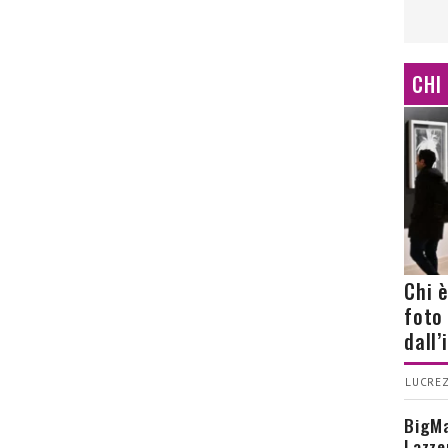
CHI
Chi 
foto
dall
LUCREZ
BigMa
Lazze