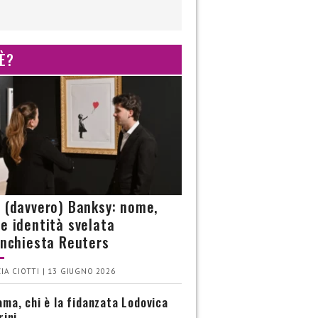
 È?
è (davvero) Banksy: nome,
 e identità svelata
’inchiesta Reuters
IA CIOTTI | 13 GIUGNO 2026
ma, chi è la fidanzata Lodovica
rini