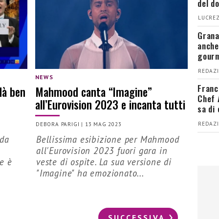
del d
LUCREZ
Grana
anche
gour
REDAZI
NEWS
Franc
dà ben
Mahmood canta “Imagine”
Chef 
all’Eurovision 2023 e incanta tutti
sa di
REDAZI
DEBORA PARIGI
|
13 MAG 2023
 da
Bellissima esibizione per Mahmood
all'Eurovision 2023 fuori gara in
e è
veste di ospite. La sua versione di
"Imagine" ha emozionato...
SUCCESSIVA