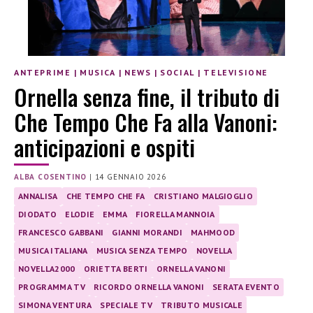
ANTEPRIME
|
MUSICA
|
NEWS
|
SOCIAL
|
TELEVISIONE
Ornella senza fine, il tributo di
Che Tempo Che Fa alla Vanoni:
anticipazioni e ospiti
ALBA COSENTINO
|
14 GENNAIO 2026
ANNALISA
CHE TEMPO CHE FA
CRISTIANO MALGIOGLIO
DIODATO
ELODIE
EMMA
FIORELLA MANNOIA
FRANCESCO GABBANI
GIANNI MORANDI
MAHMOOD
MUSICA ITALIANA
MUSICA SENZA TEMPO
NOVELLA
NOVELLA2000
ORIETTA BERTI
ORNELLA VANONI
PROGRAMMA TV
RICORDO ORNELLA VANONI
SERATA EVENTO
SIMONA VENTURA
SPECIALE TV
TRIBUTO MUSICALE