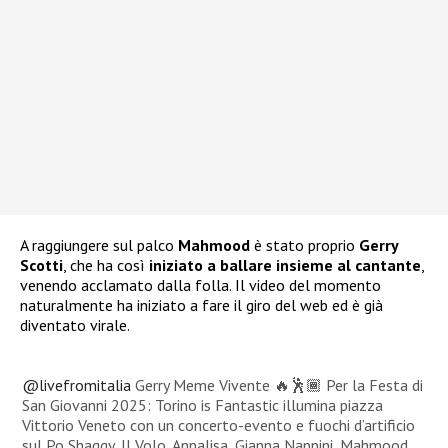
A raggiungere sul palco
Mahmood
è stato proprio
Gerry
Scotti
, che ha così
iniziato a ballare insieme al cantante
,
venendo acclamato dalla folla. Il video del momento
naturalmente ha iniziato a fare il giro del web ed è già
diventato virale.
@livefromitalia
Gerry Meme Vivente 🔥🕺🏾 Per la Festa di
San Giovanni 2025: Torino is Fantastic illumina piazza
Vittorio Veneto con un concerto-evento e fuochi d’artificio
sul Po Shaggy, Il Volo, Annalisa, Gianna Nannini, Mahmood,