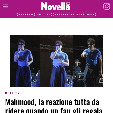
SANREMO
AMICI 24
NEWSLETTER
ABBONATI
REALITY
Mahmood, la reazione tutta da
ridere quando un fan gli regala