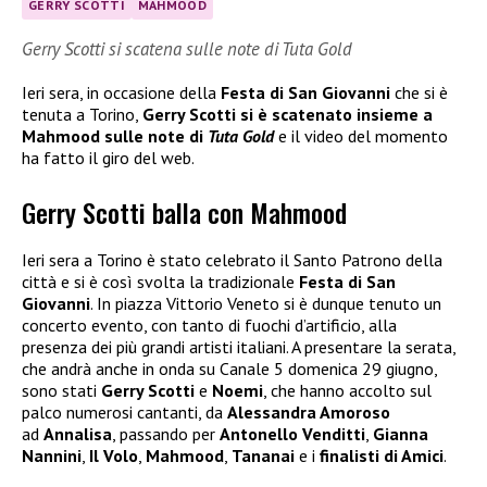
GERRY SCOTTI
MAHMOOD
Gerry Scotti si scatena sulle note di Tuta Gold
Ieri sera, in occasione della
Festa di San Giovanni
che si è
tenuta a Torino,
Gerry Scotti si è scatenato insieme a
Mahmood sulle note di
Tuta Gold
e il video del momento
ha fatto il giro del web.
Gerry Scotti balla con Mahmood
Ieri sera a Torino è stato celebrato il Santo Patrono della
città e si è così svolta la tradizionale
Festa di San
Giovanni
. In piazza Vittorio Veneto si è dunque tenuto un
concerto evento, con tanto di fuochi d’artificio, alla
presenza dei più grandi artisti italiani. A presentare la serata,
che andrà anche in onda su Canale 5 domenica 29 giugno,
sono stati
Gerry Scotti
e
Noemi
, che hanno accolto sul
palco numerosi cantanti, da
Alessandra Amoroso
ad
Annalisa
, passando per
Antonello Venditti
,
Gianna
Nannini
,
Il Volo
,
Mahmood
,
Tananai
e i
finalisti di Amici
.