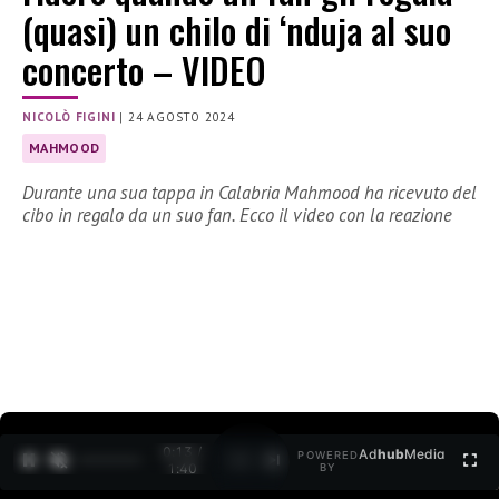
(quasi) un chilo di ‘nduja al suo
concerto – VIDEO
NICOLÒ FIGINI
|
24 AGOSTO 2024
MAHMOOD
Durante una sua tappa in Calabria Mahmood ha ricevuto del
cibo in regalo da un suo fan. Ecco il video con la reazione
0:14 /
Ad
hub
Media
POWERED
1
/
2
1:40
BY