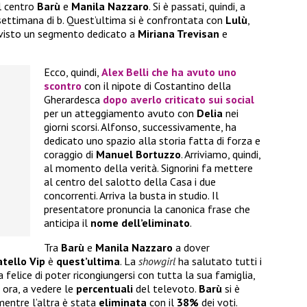
l centro
Barù
e
Manila Nazzaro
. Si è passati, quindi, a
 settimana di b. Quest’ultima si è confrontata con
Lulù
,
 visto un segmento dedicato a
Miriana Trevisan
e
Ecco, quindi,
Alex Belli
che ha avuto uno
scontro
con il nipote di Costantino della
Gherardesca
dopo averlo criticato sui social
per un atteggiamento avuto con
Delia
nei
giorni scorsi. Alfonso, successivamente, ha
dedicato uno spazio alla storia fatta di forza e
coraggio di
Manuel Bortuzzo
. Arriviamo, quindi,
al momento della verità. Signorini fa mettere
al centro del salotto della Casa i due
concorrenti. Arriva la busta in studio. Il
presentatore pronuncia la canonica frase che
anticipa il
nome dell’eliminato
.
Tra
Barù
e
Manila Nazzaro
a dover
tello Vip
è
quest’ultima
. La
showgirl
ha salutato tutti i
 felice di poter ricongiungersi con tutta la sua famiglia,
, ora, a vedere le
percentuali
del televoto.
Barù
si è
mentre l’altra è stata
eliminata
con il
38%
dei voti.