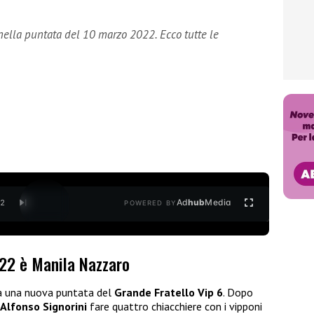
nella puntata del 10 marzo 2022. Ecco tutte le
Ad
hub
Media
/
2
POWERED BY
022 è Manila Nazzaro
da una nuova puntata del
Grande Fratello Vip 6
. Dopo
Alfonso Signorini
fare quattro chiacchiere con i vipponi