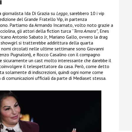
i
a giornalista Ida Di Grazia su
Leggo
, sarebbero 10 i vip
edizione del Grande Fratello Vip, in partenza
sono. Partiamo da Armando Incarnato, volto noto grazie a
icciolina, gli attori della fiction turca “
Terra Amara”
, Enes
ericano Antonio Sabato Jr, Mariano Gallo, ovvero la drag
 showgirl si tratterebbe addirittura della quarta
ri nomi circolati nelle ultime settimane sono Giovanni
renzo Pugnaloni), e Rocco Casalino con il compagno
be sicuramente un cast molto interessante che darebbe il
i coinvolgere il telespettatore da casa. Però, come detto
a solamente di indiscrezioni, quindi ogni nome come
di comunicazioni ufficiali da parte di Mediaset stessa.