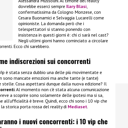
Alessandra Mussolini. Al timone del reality
dovrebbe esserci sempre
Ilary Blasi
,
confermatissima da Cologno Monzese, con
Cesara Buonamici e Selvaggia Lucarelli come
opinioniste. La domanda però che i
telespettatori si stanno ponendo con
insistenza in questi giorni è: chi ci sarà nel cast?
Negli ultimi giorni hanno cominciato a circolare
orrenti. Ecco chi sarebbero.
ime indiscrezioni sui concorrenti
 Vip è stata senza dubbio una delle più movimentate e
 non sono mancate emozioni ma anche tante (e tante)
e stelle. Cosa aspettarsi dunque dalla nuova edizione? Il
correnti
. Al momento non c’è stata alcuna comunicazione
breve a scoprire sono solamente delle ipotesi ma si sa,
 all’ufficialità è breve. Quindi, ecco chi sono i 10 vip che
la storica porta rossa del reality di
Mediaset
.
aranno i nuovi concorrenti: i 10 vip che