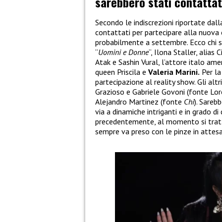
sarebbero stati contattat
Secondo le indiscrezioni riportate dall
contattati per partecipare alla nuova 
probabilmente a settembre. Ecco chi 
“
Uomini e Donne
“, Ilona Staller, alias C
Atak e Sashin Vural, l’attore italo am
queen Priscila e
Valeria Marini.
Per la
partecipazione al reality show. Gli alt
Grazioso e Gabriele Govoni (fonte Lo
Alejandro Martinez (fonte
Chi
). Sareb
via a dinamiche intriganti e in grado d
precedentemente, al momento si tratt
sempre va preso con le pinze in attesa 