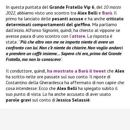
In questa puntata del
Grande Fratello Vip 6
, del
10 marzo
2022
, abbiamo visto uno scontro tra
Alex Belli
e
Barù
. Il
primo ha lanciato delle
pesanti accuse
e ha anche
criticato
determinati comportamenti del gieffino
. Ma partiamo
dall’inizio. Alfonso Signorini, quindi, ha chiesto al vippone se
avesse paura di uno scontro con l’
attore
. La risposta è
stata: “
Più che altro non me ne importa niente di avere un
confronto con lui. Non c’è niente da chiarire. Non voglio andarci
a prendere un caffè insieme… Sapevo chi era, prima del Grande
Fratello, ma non lo conoscevo
“.
Il conduttore, quindi,
ha mostrato a Barù il tweet
che
Alex
ha scritto nelle ore passate sul suo conto. Il nipote di
Costantino della Gherardesca ha affermato di non capire che
cosa intendesse. Ecco che
Alex Belli
ha spiegato subito il
suo punto di vista. Lo ha anche accusato di aver usato
parole gravi
sul conto di
Jessica Selassié
: