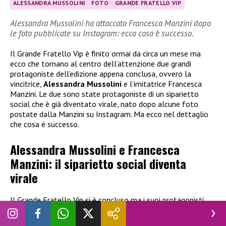
ALESSANDRA MUSSOLINI
FOTO
GRANDE FRATELLO VIP
Alessandra Mussolini ha attaccato Francesca Manzini dopo
le foto pubblicate su Instagram: ecco cosa è successo.
Il Grande Fratello Vip è finito ormai da circa un mese ma
ecco che tornano al centro dell’attenzione due grandi
protagoniste dell’edizione appena conclusa, ovvero la
vincitrice,
Alessandra Mussolini
e l’imitatrice Francesca
Manzini. Le due sono state protagoniste di un siparietto
social che è già diventato virale, nato dopo alcune foto
postate dalla Manzini su Instagram. Ma ecco nel dettaglio
che cosa è successo.
Alessandra Mussolini e Francesca
Manzini: il siparietto social diventa
virale
Il Grande Fratello Vip si è concluso ma i suoi protagonisti
fanno ancora parlare di sé. Al centro dell’attenzione
Alessandra Mussolini
, la trionfatrice dell’edizione