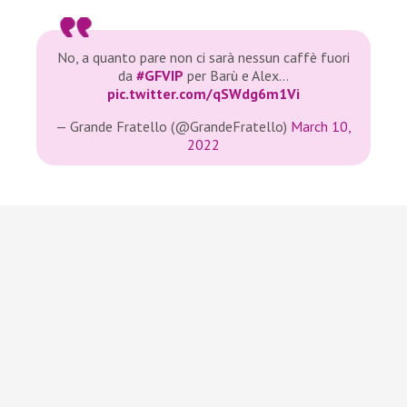
No, a quanto pare non ci sarà nessun caffè fuori
da
#GFVIP
per Barù e Alex…
pic.twitter.com/qSWdg6m1Vi
— Grande Fratello (@GrandeFratello)
March 10,
2022