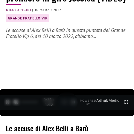
NICOLÒ FIGINI
|
10 MARZO 2022
GRANDE FRATELLO VIP
Le accuse di Alex Belli a Barù In questa puntata del Grande
Fratello Vip 6, del 10 marzo 2022, abbiamo…
0:29 /
Ad
hub
Media
POWERED
1
/
2
1:40
BY
Le accuse di Alex Belli a Barù