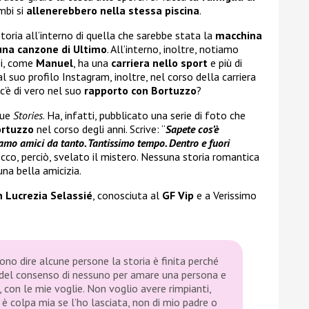
mbi si
allenerebbero nella stessa piscina
.
toria all’interno di quella che sarebbe stata la
macchina
una canzone di Ultimo
. All’interno, inoltre, notiamo
ei, come
Manuel
, ha una
carriera nello sport
e più di
 suo profilo Instagram, inoltre, nel corso della carriera
’è di vero nel suo
rapporto con Bortuzzo
?
sue
Stories
. Ha, infatti, pubblicato una serie di foto che
ortuzzo
nel corso degli anni. Scrive: “
Sapete cos’è
mo amici da tanto. Tantissimo tempo. Dentro e fuori
 Ecco, perciò, svelato il mistero. Nessuna storia romantica
una bella amicizia.
n Lucrezia Selassié
, conosciuta al
GF Vip
e a Verissimo
ono dire alcune persone la storia è finita perché
o del consenso di nessuno per amare una persona e
, con le mie voglie. Non voglio avere rimpianti,
è colpa mia se l’ho lasciata, non di mio padre o