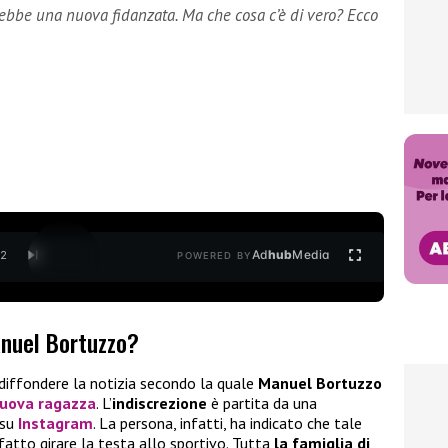
bbe una nuova fidanzata. Ma che cosa c’è di vero? Ecco
Ad
hub
Media
/
2
POWERED BY
anuel Bortuzzo?
a diffondere la notizia secondo la quale
Manuel Bortuzzo
nuova ragazza
. L’
indiscrezione
è partita da una
 su
Instagram
. La persona, infatti, ha indicato che tale
tto girare la testa allo sportivo. Tutta
la famiglia di