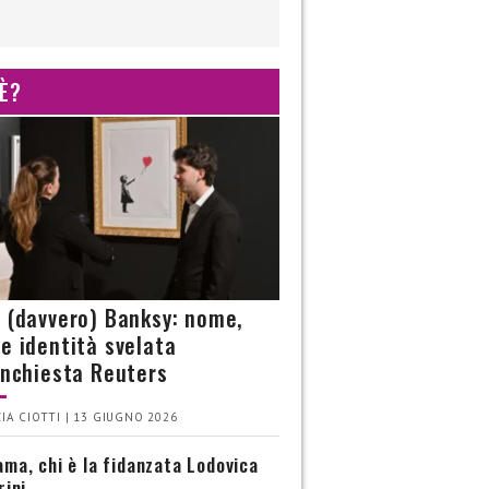
 È?
è (davvero) Banksy: nome,
 e identità svelata
’inchiesta Reuters
IA CIOTTI | 13 GIUGNO 2026
ma, chi è la fidanzata Lodovica
rini