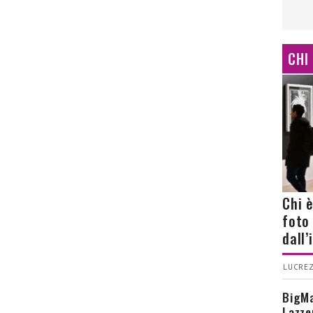
CHI
Chi 
foto
dall
LUCREZ
BigMa
Lazze