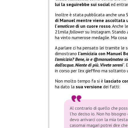
lui la seguirebbe sui social
ed entra
Inoltre è stata pubblicata anche una S
di Manuel mentre viene ascoltata 
l’
emoticon
di un cuore rosso
. Anche l
21mila
follower
su Instagram. Stando al
ha vinto numerose medaglie. Ma cosa c
A parlare ci ha pensato lei tramite le 
dimostrano
l’amicizia con Manuel B
l’amicizia? Bene, io e @manuelmateo sia
dall’acqua. Niente di più. Vivete sereni
“.
in corso per l’ex gieffino ma soltanto 
Non molto tempo fa si è
lasciato co
ha dato la
sua versione
dei fatti:
Al contrario di quello che poss
l’ho deciso io. Non ho bisogn
devo arrivarci con la mia testa
casomai magari potrei dire che 