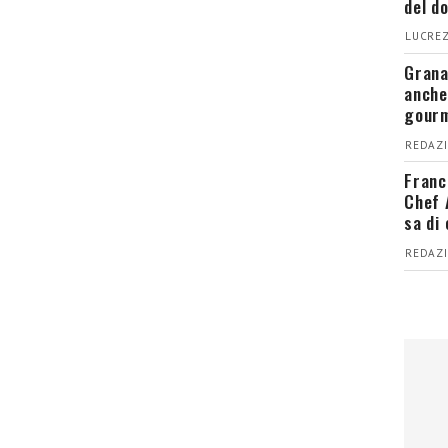
del d
LUCREZ
Grana
anche
gour
REDAZI
Franc
Chef 
sa di
REDAZI