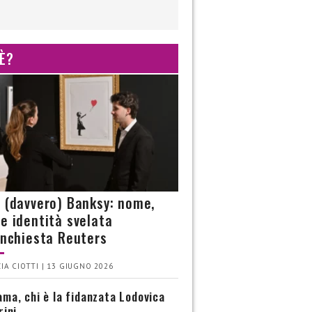
 È?
è (davvero) Banksy: nome,
 e identità svelata
’inchiesta Reuters
IA CIOTTI | 13 GIUGNO 2026
ma, chi è la fidanzata Lodovica
rini