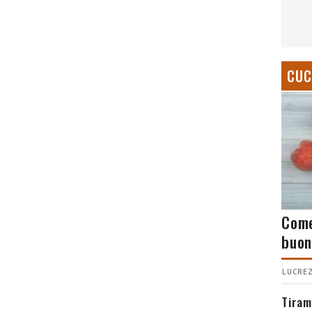
CUC
Come
buon
LUCREZ
Tiram