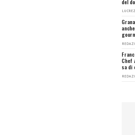
del d
LUCREZ
Grana
anche
gour
REDAZI
Franc
Chef 
sa di
REDAZI