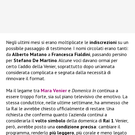
Negli ultimi mesi si erano moltiplicate le
indiscrezioni
su un
possibile passaggio di testimone. I nomi circolati erano tanti:
da
Alberto
Matano
a
Francesca
Fialdini
, passando persino
per
Stefano De Martino
. Alcune voci davano ormai per
certo l’addio della Venier, soprattutto dopo un’annata
considerata complicata e segnata dalla necessità di
rinnovare il format.
Ma il legame tra
Mara Venier
e
Domenica In
continua a
essere troppo forte, sia sul piano televisivo che emotivo. La
stessa conduttrice, nelle ultime settimane, ha ammesso che
la Rai le avrebbe chiesto ufficialmente di restare. Una
richiesta che conferma quanto l’azienda continui a
considerarla il
volto
simbolo
della domenica di
Rai 1
. Venier,
però, avrebbe posto una
condizione
precisa
: cambiare il
programma, renderlo
più
leggero
, più corale e meno legato