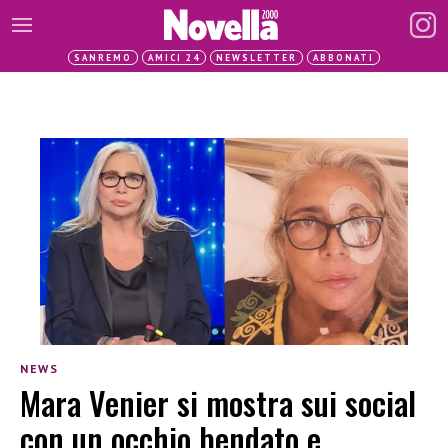
SANREMO
AMICI 24
NEWSLETTER
ABBONATI
NEWS
Mara Venier si mostra sui social
con un occhio bendato e