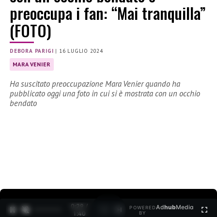
preoccupa i fan: “Mai tranquilla”
(FOTO)
DEBORA PARIGI
|
16 LUGLIO 2024
MARA VENIER
Ha suscitato preoccupazione Mara Venier quando ha
pubblicato oggi una foto in cui si è mostrata con un occhio
bendato
0:30 /
Ad
hub
Media
POWERED
1
/
2
1:40
BY