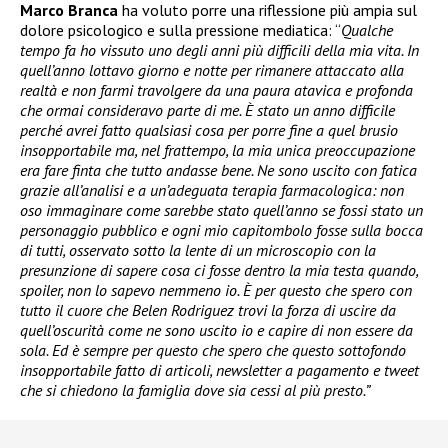
Marco Branca
ha voluto porre una riflessione più ampia sul
dolore psicologico e sulla pressione mediatica: “
Qualche
tempo fa ho vissuto uno degli anni più difficili della mia vita. In
quell’anno lottavo giorno e notte per rimanere attaccato alla
realtà e non farmi travolgere da una paura atavica e profonda
che ormai consideravo parte di me. È stato un anno difficile
perché avrei fatto qualsiasi cosa per porre fine a quel brusio
insopportabile ma, nel frattempo, la mia unica preoccupazione
era fare finta che tutto andasse bene. Ne sono uscito con fatica
grazie all’analisi e a un’adeguata terapia farmacologica: non
oso immaginare come sarebbe stato quell’anno se fossi stato un
personaggio pubblico e ogni mio capitombolo fosse sulla bocca
di tutti, osservato sotto la lente di un microscopio con la
presunzione di sapere cosa ci fosse dentro la mia testa quando,
spoiler, non lo sapevo nemmeno io. È per questo che spero con
tutto il cuore che Belen Rodriguez trovi la forza di uscire da
quell’oscurità come ne sono uscito io e capire di non essere da
sola. Ed è sempre per questo che spero che questo sottofondo
insopportabile fatto di articoli, newsletter a pagamento e tweet
che si chiedono la famiglia dove sia cessi al più presto.”