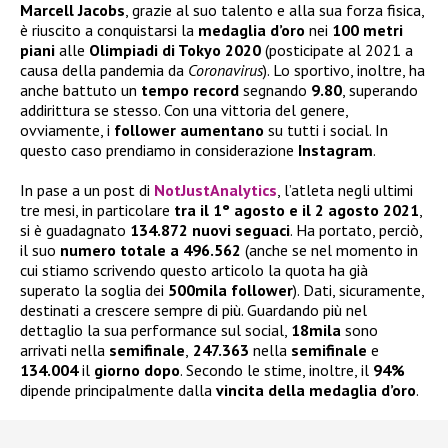
Marcell Jacobs
, grazie al suo talento e alla sua forza fisica,
è riuscito a conquistarsi la
medaglia d’oro
nei
100 metri
piani
alle
Olimpiadi di Tokyo 2020
(posticipate al 2021 a
causa della pandemia da
Coronavirus
). Lo sportivo, inoltre, ha
anche battuto un
tempo record
segnando
9.80
, superando
addirittura se stesso. Con una vittoria del genere,
ovviamente, i
follower aumentano
su tutti i social. In
questo caso prendiamo in considerazione
Instagram
.
In pase a un post di
NotJustAnalytics
, l’atleta negli ultimi
tre mesi, in particolare
tra il 1° agosto e il 2 agosto 2021
,
si è guadagnato
134.872 nuovi seguaci
. Ha portato, perciò,
il suo
numero totale a 496.562
(anche se nel momento in
cui stiamo scrivendo questo articolo la quota ha già
superato la soglia dei
500mila follower
). Dati, sicuramente,
destinati a crescere sempre di più. Guardando più nel
dettaglio la sua performance sul social,
18mila
sono
arrivati nella
semifinale
,
247.363
nella
semifinale
e
134.004
il
giorno dopo
. Secondo le stime, inoltre, il
94%
dipende principalmente dalla
vincita della medaglia d’oro
.