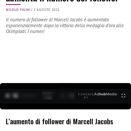
NICOLÒ FIGINI
|
2 AGOSTO 2021
Il numero di follower di Marcell Jacobs è aumentato
esponenzialmente dopo la vittoria della medaglia d’oro alle
Olimpiadi. I numeri
0:12 /
Ad
hub
Media
POWERED
1
/
2
1:40
BY
L’aumento di follower di Marcell Jacobs