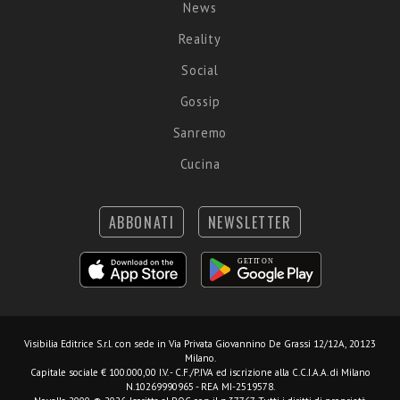
News
Reality
Social
Gossip
Sanremo
Cucina
ABBONATI
NEWSLETTER
Visibilia Editrice S.r.l.
con sede in Via Privata Giovannino De Grassi 12/12A, 20123
Milano.
Capitale sociale € 100.000,00 I.V. - C.F./P.IVA ed iscrizione alla C.C.I.A.A. di Milano
N.10269990965 - REA MI-2519578.