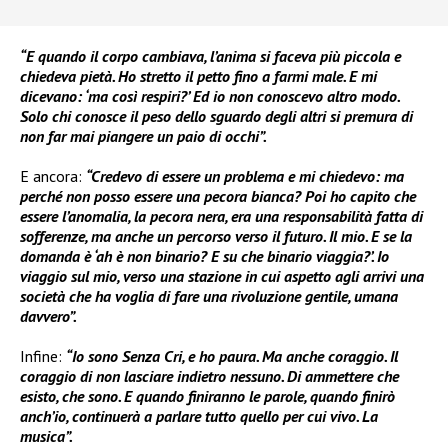
“E quando il corpo cambiava, l’anima si faceva più piccola e
chiedeva pietà. Ho stretto il petto fino a farmi male. E mi
dicevano: ‘ma così respiri?’ Ed io non conoscevo altro modo.
Solo chi conosce il peso dello sguardo degli altri si premura di
non far mai piangere un paio di occhi”.
E ancora:
“Credevo di essere un problema e mi chiedevo: ma
perché non posso essere una pecora bianca? Poi ho capito che
essere l’anomalia, la pecora nera, era una responsabilità fatta di
sofferenze, ma anche un percorso verso il futuro. Il mio. E se la
domanda è ‘ah è non binario? E su che binario viaggia?’. Io
viaggio sul mio, verso una stazione in cui aspetto agli arrivi una
società che ha voglia di fare una rivoluzione gentile, umana
davvero”.
Infine:
“Io sono Senza Cri, e ho paura. Ma anche coraggio. Il
coraggio di non lasciare indietro nessuno. Di ammettere che
esisto, che sono. E quando finiranno le parole, quando finirò
anch’io, continuerà a parlare tutto quello per cui vivo. La
musica”.