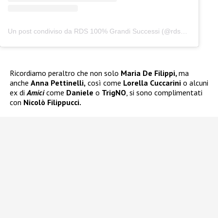
Un post condiviso da RDS 100% Grandi Successi (@rds_official)
Ricordiamo peraltro che non solo
Maria De Filippi,
ma
anche
Anna Pettinelli,
così come
Lorella Cuccarini
o alcuni
ex di
Amici
come
Daniele
o
TrigNO
, si sono complimentati
con
Nicolò Filippucci.