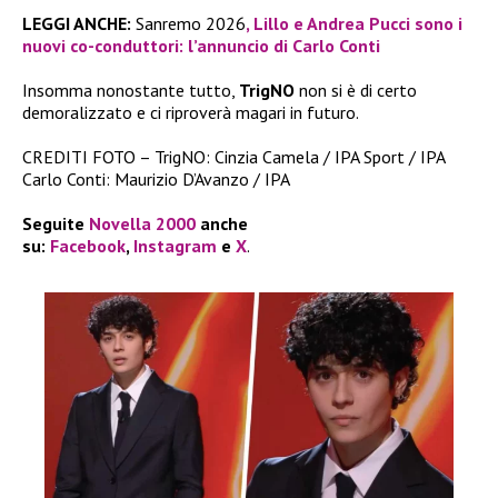
LEGGI ANCHE:
Sanremo 2026
, Lillo e Andrea Pucci sono i
nuovi co-conduttori: l’annuncio di Carlo Conti
Insomma nonostante tutto,
TrigNO
non si è di certo
demoralizzato e ci riproverà magari in futuro.
CREDITI FOTO – TrigNO: Cinzia Camela / IPA Sport / IPA
Carlo Conti: Maurizio D’Avanzo / IPA
Seguite
Novella 2000
anche
su:
Facebook
,
Instagram
e
X
.