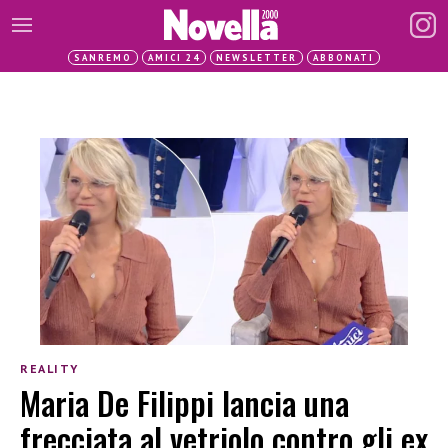
SANREMO
AMICI 24
NEWSLETTER
ABBONATI
REALITY
Maria De Filippi lancia una
frecciata al vetriolo contro gli ex