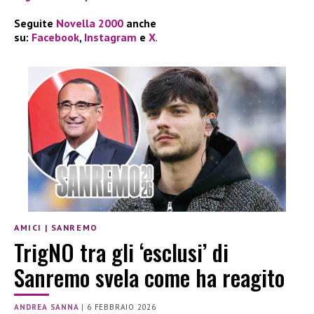
Seguite
Novella 2000
anche
su:
Facebook
,
Instagram
e
X
.
AMICI
|
SANREMO
TrigNO tra gli ‘esclusi’ di
Sanremo svela come ha reagito
ANDREA SANNA
|
6 FEBBRAIO 2026