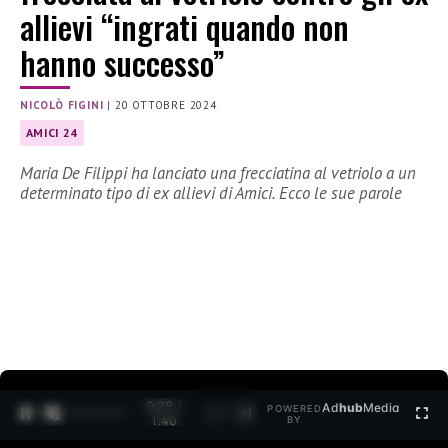
allievi “ingrati quando non
hanno successo”
NICOLÒ FIGINI
|
20 OTTOBRE 2024
AMICI 24
Maria De Filippi ha lanciato una frecciatina al vetriolo a un
determinato tipo di ex allievi di Amici. Ecco le sue parole
0:30 /
Ad
hub
Media
POWERED
1
/
2
1:40
BY