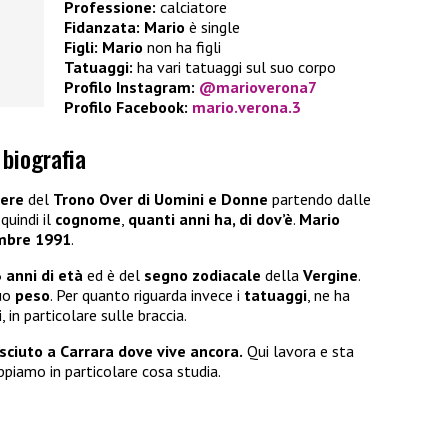
Professione:
calciatore
Fidanzata:
Mario
è single
Figli:
Mario
non ha figli
Tatuaggi:
ha vari tatuaggi sul suo corpo
Profilo Instagram:
@marioverona7
Profilo Facebook:
mario.verona.3
 biografia
iere
del
Trono Over di Uomini e Donne
partendo dalle
 quindi il
cognome
,
quanti anni ha, di dov’è
.
Mario
mbre 1991
.
 anni di età
ed è del
segno zodiacale
della
Vergine
.
suo
peso
. Per quanto riguarda invece i
tatuaggi
, ne ha
 in particolare sulle braccia.
sciuto a Carrara dove vive ancora.
Qui lavora e sta
piamo in particolare cosa studia.