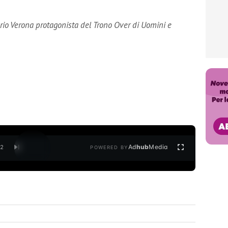
ario Verona protagonista del Trono Over di Uomini e
Ad
hub
Media
/
2
POWERED BY