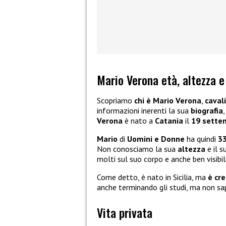
Mario Verona età, altezza e
Scopriamo
chi è Mario Verona
,
caval
informazioni inerenti la sua
biografia
,
Verona
è nato a
Catania
il
19 sette
Mario
di
Uomini e Donne
ha quindi
33
Non conosciamo la sua
altezza
e il 
molti sul suo corpo e anche ben visibili,
Come detto, è nato in Sicilia, ma
è cre
anche terminando gli studi, ma non sap
Vita privata