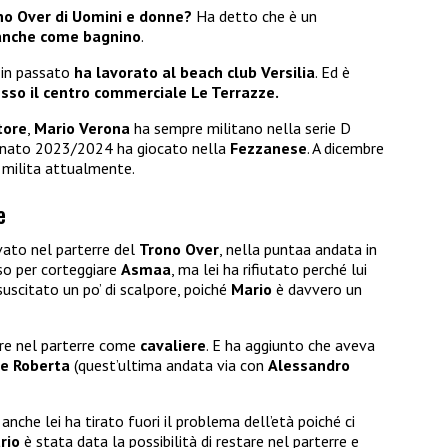
no Over di Uomini e donne?
Ha detto che è un
anche come bagnino
.
 in passato
ha lavorato al beach club Versilia
. Ed è
esso il centro commerciale Le Terrazze.
tore
,
Mario Verona
ha sempre militano nella serie D
ionato 2023/2024 ha giocato nella
Fezzanese
. A dicembre
milita attualmente.
e
vato nel parterre del
Trono Over
, nella puntaa andata in
eso per corteggiare
Asmaa
, ma lei ha rifiutato perché lui
suscitato un po’ di scalpore, poiché
Mario
è davvero un
ere nel parterre come
cavaliere
. E ha aggiunto che aveva
 e Roberta
(quest’ultima andata via con
Alessandro
anche lei ha tirato fuori il problema dell’età poiché ci
rio
è stata data la possibilità di restare nel parterre e