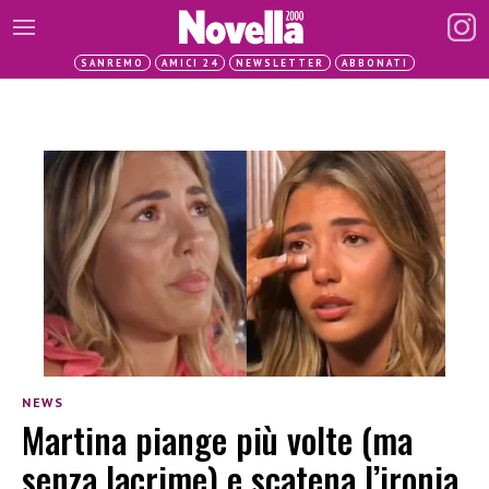
SANREMO
AMICI 24
NEWSLETTER
ABBONATI
NEWS
Martina piange più volte (ma
senza lacrime) e scatena l’ironia