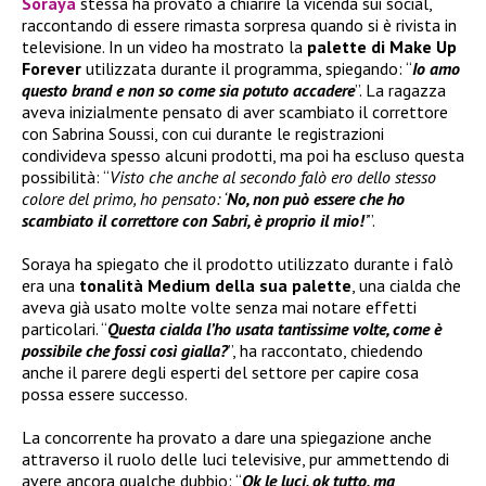
Soraya
stessa ha provato a chiarire la vicenda sui social,
raccontando di essere rimasta sorpresa quando si è rivista in
televisione. In un video ha mostrato la
palette di
Make Up
Forever
utilizzata durante il programma, spiegando: “
Io amo
questo brand e non so come sia potuto accadere
”. La ragazza
aveva inizialmente pensato di aver scambiato il correttore
con Sabrina Soussi, con cui durante le registrazioni
condivideva spesso alcuni prodotti, ma poi ha escluso questa
possibilità: “
Visto che anche al secondo falò ero dello stesso
colore del primo, ho pensato: ‘
No, non può essere che ho
scambiato il correttore con Sabri, è proprio il mio!
’
”.
Soraya ha spiegato che il prodotto utilizzato durante i falò
era una
tonalità Medium della sua palette
, una cialda che
aveva già usato molte volte senza mai notare effetti
particolari. “
Questa cialda l’ho usata tantissime volte, come è
possibile che fossi così gialla?
”, ha raccontato, chiedendo
anche il parere degli esperti del settore per capire cosa
possa essere successo.
La concorrente ha provato a dare una spiegazione anche
attraverso il ruolo delle luci televisive, pur ammettendo di
avere ancora qualche dubbio: “
Ok le luci, ok tutto, ma