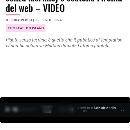
del web – VIDEO
DEBORA PARIGI
|
25 LUGLIO 2024
TEMPTATION ISLAND
Pianto senza lacrime, è quello che il pubblico di Temptation
Island ha notato su Martina durante l’ultima puntata
0:30 /
Ad
hub
Media
POWERED
1
/
2
3:35
BY