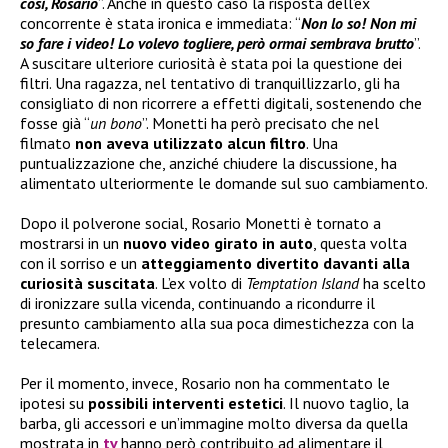
così, Rosario
”. Anche in questo caso la risposta dell’ex
concorrente è stata ironica e immediata: “
Non lo so! Non mi
so fare i video! Lo volevo togliere, però ormai sembrava brutto
”.
A suscitare ulteriore curiosità è stata poi la questione dei
filtri. Una ragazza, nel tentativo di tranquillizzarlo, gli ha
consigliato di non ricorrere a effetti digitali, sostenendo che
fosse già “
un bono
”. Monetti ha però precisato che nel
filmato
non aveva utilizzato alcun filtro
. Una
puntualizzazione che, anziché chiudere la discussione, ha
alimentato ulteriormente le domande sul suo cambiamento.
Dopo il polverone social, Rosario Monetti è tornato a
mostrarsi in un
nuovo video girato in auto
, questa volta
con il sorriso e un
atteggiamento divertito davanti alla
curiosità suscitata
. L’ex volto di
Temptation Island
ha scelto
di ironizzare sulla vicenda, continuando a ricondurre il
presunto cambiamento alla sua poca dimestichezza con la
telecamera.
Per il momento, invece, Rosario non ha commentato le
ipotesi su
possibili interventi estetici
. Il nuovo taglio, la
barba, gli accessori e un’immagine molto diversa da quella
mostrata in
tv
hanno però contribuito ad alimentare il