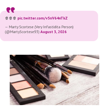
🍿🍿🍿
pic.twitter.com/v5nV64nTkZ
— Marty Scortese (Very Infastidita Person)
(@MartyScortese93)
August 3, 2026