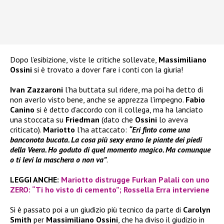
Dopo l’esibizione, viste le critiche sollevate,
Massimiliano
Ossini
si è trovato a dover fare i conti con la giuria!
Ivan Zazzaroni
l’ha buttata sul ridere, ma poi ha detto di
non averlo visto bene, anche se apprezza l’impegno.
Fabio
Canino
si è detto d’accordo con il collega, ma ha lanciato
una stoccata su
Friedman
(dato che
Ossini
lo aveva
criticato).
Mariotto
l’ha attaccato:
“Eri finto come una
banconota bucata. La cosa più sexy erano le piante dei piedi
della Veera. Ho goduto di quel momento magico. Ma comunque
o ti levi la maschera o non va”
.
LEGGI ANCHE:
Mariotto distrugge Furkan Palali con uno
ZERO: “Ti ho visto di cemento”; Rossella Erra interviene
Si è passato poi a un giudizio più tecnico da parte di
Carolyn
Smith
per
Massimiliano Ossini
, che ha diviso il giudizio in