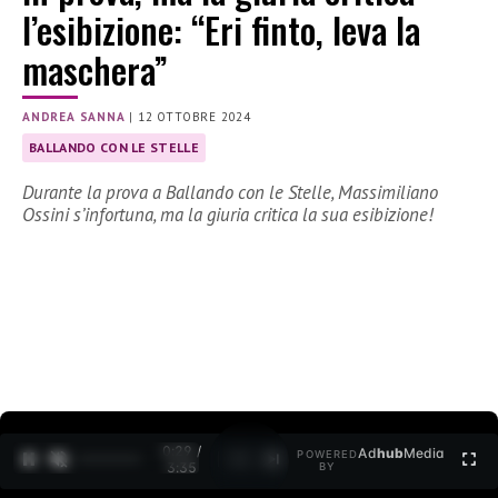
l’esibizione: “Eri finto, leva la
maschera”
ANDREA SANNA
|
12 OTTOBRE 2024
BALLANDO CON LE STELLE
Durante la prova a Ballando con le Stelle, Massimiliano
Ossini s’infortuna, ma la giuria critica la sua esibizione!
0:30 /
Ad
hub
Media
POWERED
1
/
2
3:35
BY