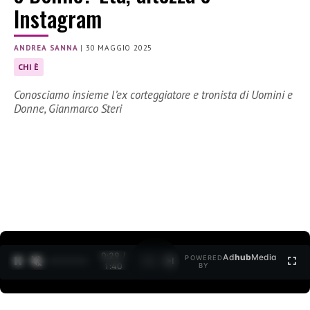
Instagram
ANDREA SANNA
|
30 MAGGIO 2025
CHI È
Conosciamo insieme l’ex corteggiatore e tronista di Uomini e
Donne, Gianmarco Steri
0:30 /
Ad
hub
Media
POWERED
1
/
2
1:40
BY