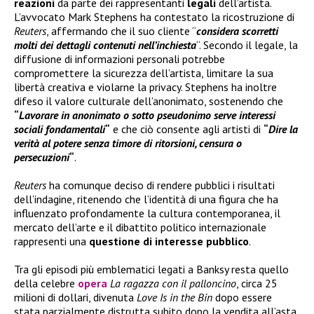
reazioni
da parte dei rappresentanti
legali
dell’artista.
L’avvocato Mark Stephens ha contestato la ricostruzione di
Reuters
, affermando che il suo cliente “
considera scorretti
molti dei dettagli contenuti nell’inchiesta
“. Secondo il legale, la
diffusione di informazioni personali potrebbe
compromettere la sicurezza dell’artista, limitare la sua
libertà creativa e violarne la privacy. Stephens ha inoltre
difeso il valore culturale dell’anonimato, sostenendo che
“
Lavorare in anonimato o sotto pseudonimo serve interessi
sociali fondamentali
“
e che ciò consente agli artisti di
“
Dire la
verità al potere senza timore di ritorsioni, censura o
persecuzioni
“
.
Reuters
ha comunque deciso di rendere pubblici i risultati
dell’indagine, ritenendo che l’identità di una figura che ha
influenzato profondamente la cultura contemporanea, il
mercato dell’arte e il dibattito politico internazionale
rappresenti una
questione di interesse pubblico
.
Tra gli episodi più emblematici legati a Banksy resta quello
della celebre
opera
La ragazza con il palloncino
, circa 25
milioni di dollari, divenuta
Love Is in the Bin
dopo essere
stata parzialmente distrutta subito dopo la vendita all’asta,