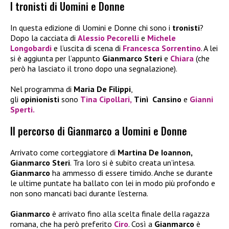
I tronisti di Uomini e Donne
In questa edizione di Uomini e Donne chi sono i
tronisti
?
Dopo la cacciata di
Alessio Pecorelli
e
Michele
Longobardi
e l’uscita di scena di
Francesca Sorrentino
. A lei
si è aggiunta per l’appunto
Gianmarco Steri
e
Chiara
(che
però ha lasciato il trono dopo una segnalazione).
Nel programma di
Maria De Filippi
,
gli
opinionisti
sono
Tina Cipollari
,
Tinì Cansino
e
Gianni
Sperti
.
Il percorso di Gianmarco a Uomini e Donne
Arrivato come corteggiatore di
Martina De Ioannon,
Gianmarco Steri
. Tra loro si è subito creata un’intesa.
Gianmarco
ha ammesso di essere timido. Anche se durante
le ultime puntate ha ballato con lei in modo più profondo e
non sono mancati baci durante l’esterna.
Gianmarco
è arrivato fino alla scelta finale della ragazza
romana, che ha però preferito
Ciro
. Così a
Gianmarco
è