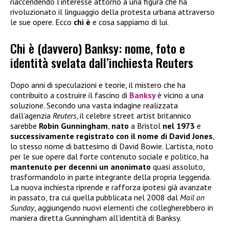
riaccendendo l’interesse attorno a una figura che ha
rivoluzionato il linguaggio della protesta urbana attraverso
le sue opere. Ecco
chi è
e cosa sappiamo di lui.
Chi è (davvero) Banksy: nome, foto e
identità svelata dall’inchiesta Reuters
Dopo anni di speculazioni e teorie, il mistero che ha
contribuito a costruire il fascino di
Banksy
è vicino a una
soluzione. Secondo una vasta indagine realizzata
dall’agenzia
Reuters
, il celebre street artist britannico
sarebbe
Robin Gunningham
,
nato
a Bristol
nel 1973
e
successivamente registrato con il nome di David Jones
,
lo stesso nome di battesimo di David Bowie. L’artista, noto
per le sue opere dal forte contenuto sociale e politico, ha
mantenuto per decenni un anonimato
quasi assoluto,
trasformandolo in parte integrante della propria leggenda.
La nuova inchiesta riprende e rafforza ipotesi già avanzate
in passato, tra cui quella pubblicata nel 2008 dal
Mail on
Sunday
, aggiungendo nuovi elementi che collegherebbero in
maniera diretta Gunningham all’identità di Banksy.