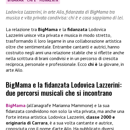
BIGMAMA
CHI È
FIDANZATA
Lodovica Lazzerini, in arte Ailo, fidanzata di BigMama tra
musica e vita privata condivisa: chi è e cosa sappiamo di lei.
La relazione tra
BigMama
e la
fidanzata
Lodovica
Lazzerini unisce vita privata e musica in modo stretto,
trasformando il loro legame in una collaborazione artistica
oltre che sentimentale. Entrambe cantanti e autrici, hanno
costruito negli anni una relazione stabile che si riflette anche
nella scrittura di brani condivisi e in un percorso di crescita
reciproca, personale e professionale. Ecco
chi è
la giovane, in
arte Ailo.
BigMama e la fidanzata Lodovica Lazzerini:
due percorsi musicali che si incontrano
BigMama
(all’anagrafe Marianna Mammone) e la sua
fidanzata condividono non solo la vita privata, ma anche una
forte intesa artistica. Lodovica Lazzerini,
classe 2000 e
originaria di Carrara
, è a sua volta cantante e autrice,
conosciuta con il nome d’arte Ailo. Ha pubblicato diversi