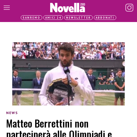
SANREMO
AMICI 24
NEWSLETTER
ABBONATI
NEWS
Matteo Berrettini non
parteciperà alle Olimpiadi e