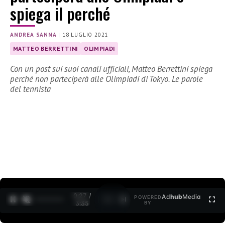
spiega il perché
ANDREA SANNA
|
18 LUGLIO 2021
MATTEO BERRETTINI
OLIMPIADI
Con un post sui suoi canali ufficiali, Matteo Berrettini spiega
perché non parteciperà alle Olimpiadi di Tokyo. Le parole
del tennista
0:27 /
Ad
hub
Media
POWERED
1
/
2
3:35
BY