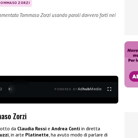
TOMMASO ZORZI
ommentato Tommaso Zorzi usando paroli davvero forti nei
Ad
hub
Media
/
2
POWERED BY
aso Zorzi
dotto da
Claudia Rossi
e
Andrea Conti
in diretta
uzzi
, in arte
Platinette
, ha avuto modo di parlare di