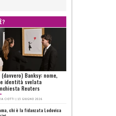
 È?
è (davvero) Banksy: nome,
 e identità svelata
’inchiesta Reuters
IA CIOTTI | 13 GIUGNO 2026
ma, chi è la fidanzata Lodovica
rini