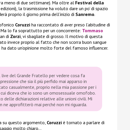
 tra meno di due settimane). Ma oltre al
Festival della
edizioni), la trasmissione ha voluto dare un po’ di spazio
derà proprio il giorno prima dell’inizio di
Sanremo
.
iofonico
Coruzzi
ha raccontato di aver preso l’abitudine di
5. Ma lo fa soprattutto per un concorrente:
Tommaso
fan di
Zorzi
, vi sbagliate di grosso. Il motivo di questa
ato invece proprio al fatto che non scorra buon sangue
i
ha dato un’opinione molto forte del famoso influencer.
l live del Grande Fratello per vedere cosa fa
ressione che sia il più perfido mai apparso in
ccato casualmente, proprio nella mia passione per i
in cui diceva che io sono un omosessuale omofobo.
elle dichiarazioni relative alle unioni civili. Mi
on ne approfitterò mai perché non mi riguarda.
sta su questo argomento,
Coruzzi
è tornato a parlare di
aggio molto chiaro…