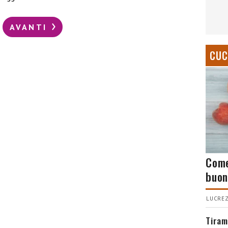
AVANTI
CUC
Come
buon
LUCREZ
Tiram