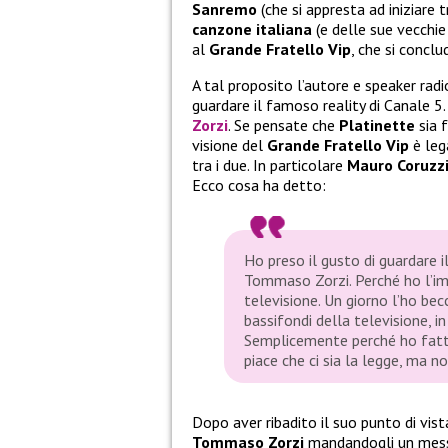
Sanremo
(che si appresta ad iniziare
canzone italiana
(e delle sue vecchie 
al
Grande Fratello Vip
, che si conclu
A tal proposito l’autore e speaker rad
guardare il famoso reality di Canale 
Zorzi
. Se pensate che
Platinette
sia 
visione del
Grande Fratello Vip
è leg
tra i due. In particolare
Mauro Coruzz
Ecco cosa ha detto:
Ho preso il gusto di guardare i
Tommaso Zorzi. Perché ho l’imp
televisione. Un giorno l’ho be
bassifondi della televisione, 
Semplicemente perché ho fatto d
piace che ci sia la legge, ma n
Dopo aver ribadito il suo punto di vi
Tommaso Zorzi
mandandogli un mess