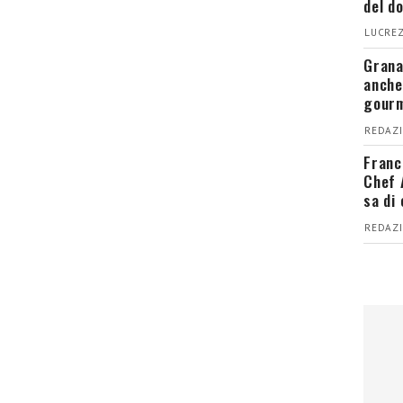
del d
LUCREZ
Grana
anche
gour
REDAZI
Franc
Chef 
sa di
REDAZI