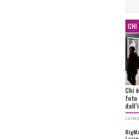
CHI
Chi 
foto
dall
LUCREZ
BigMa
Lazze