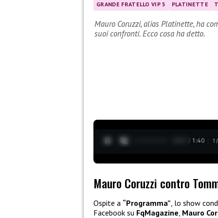
GRANDE FRATELLO VIP 5
PLATINETTE
Mauro Coruzzi, alias Platinette, ha c
suoi confronti. Ecco cosa ha detto.
0:28 / 1:40
1
Mauro Coruzzi contro Tomm
Ospite a
“Programma”
, lo show con
Facebook su
FqMagazine
,
Mauro Cor