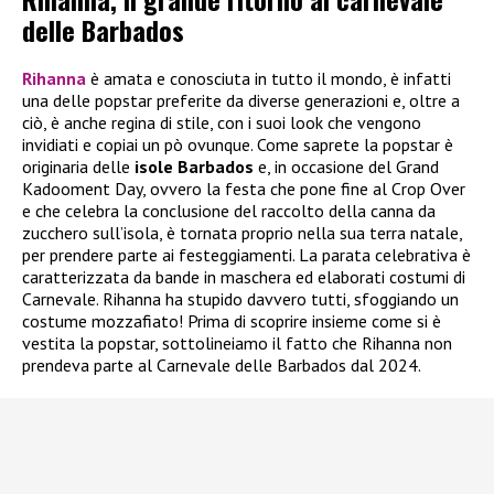
delle Barbados
Rihanna
è amata e conosciuta in tutto il mondo, è infatti
una delle popstar preferite da diverse generazioni e, oltre a
ciò, è anche regina di stile, con i suoi look che vengono
invidiati e copiai un pò ovunque. Come saprete la popstar è
originaria delle
isole Barbados
e, in occasione del Grand
Kadooment Day, ovvero la festa che pone fine al Crop Over
e che celebra la conclusione del raccolto della canna da
zucchero sull’isola, è tornata proprio nella sua terra natale,
per prendere parte ai festeggiamenti. La parata celebrativa è
caratterizzata da bande in maschera ed elaborati costumi di
Carnevale. Rihanna ha stupido davvero tutti, sfoggiando un
costume mozzafiato! Prima di scoprire insieme come si è
vestita la popstar, sottolineiamo il fatto che Rihanna non
prendeva parte al Carnevale delle Barbados dal 2024.