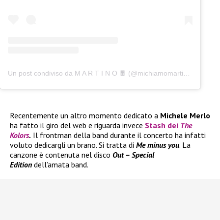
Un post condiviso da M A R T I N O 🍫 (@michiamomartino)
Recentemente un altro momento dedicato a
Michele Merlo
ha fatto il giro del web e riguarda invece
Stash
dei
The
Kolors
.
Il frontman della band durante il concerto ha infatti
voluto dedicargli un brano. Si tratta di
Me minus you
. La
canzone è contenuta nel disco
Out – Special
Edition
dell’amata band.