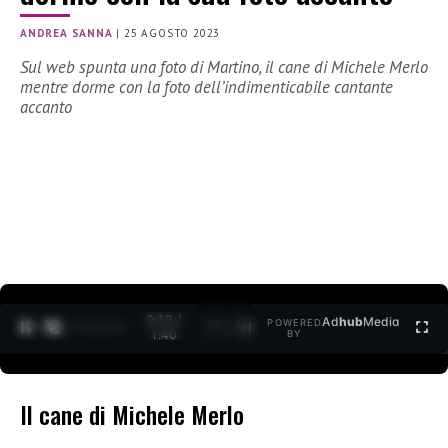
ANDREA SANNA
|
25 AGOSTO 2023
Sul web spunta una foto di Martino, il cane di Michele Merlo
mentre dorme con la foto dell’indimenticabile cantante
accanto
0:12 /
Ad
hub
Media
POWERED
1
/
2
1:40
BY
Il cane di Michele Merlo