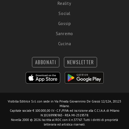
Reality
Social
Gossip
Sanremo
Cucina
ABBONATI
NEWSLETTER
Visibilia Editrice S.r.l.
con sede in Via Privata Giovannino De Grassi 12/12A, 20123
Milano.
Capitale sociale € 100.000,00 I.V. - C.F./P.IVA ed iscrizione alla C.C.I.A.A. di Milano
N.10269990965 - REA MI-2519578.
Novella 2000 © 2026. Iscritta al ROC con il n.37767. Tutti i diritti di proprietà
letteraria ed artistica riservati.