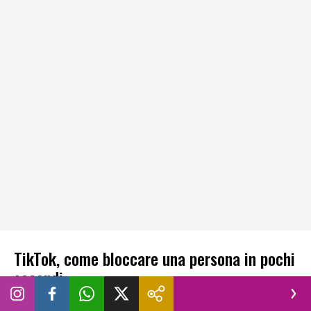
TikTok, come bloccare una persona in pochi
secondi
Bloccare un utente su TikTok permette di
interrompere