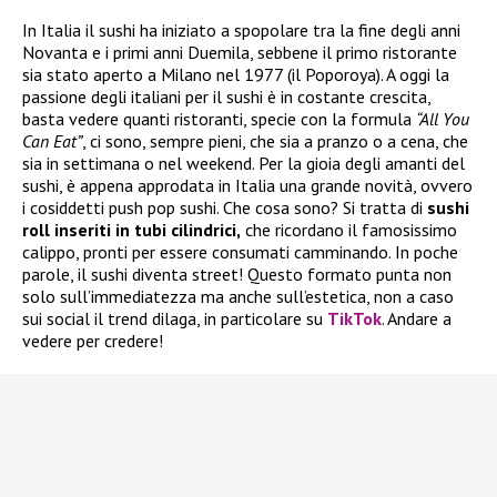
In Italia il sushi ha iniziato a spopolare tra la fine degli anni
Novanta e i primi anni Duemila, sebbene il primo ristorante
sia stato aperto a Milano nel 1977 (il Poporoya). A oggi la
passione degli italiani per il sushi è in costante crescita,
basta vedere quanti ristoranti, specie con la formula
“All You
Can Eat”
, ci sono, sempre pieni, che sia a pranzo o a cena, che
sia in settimana o nel weekend. Per la gioia degli amanti del
sushi, è appena approdata in Italia una grande novità, ovvero
i cosiddetti push pop sushi. Che cosa sono? Si tratta di
sushi
roll inseriti in tubi cilindrici,
che ricordano il famosissimo
calippo, pronti per essere consumati camminando. In poche
parole, il sushi diventa street! Questo formato punta non
solo sull’immediatezza ma anche sull’estetica, non a caso
sui social il trend dilaga, in particolare su
TikTok
. Andare a
vedere per credere!