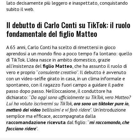
lato decisamente più leggero e inaspettato, conquistando
subito il web.
Il debutto di Carlo Conti su TikTok: il ruolo
fondamentale del figlio Matteo
A 65 anni, Carlo Conti ha scelto di rimettersi in gioco
aprendosi a un mondo fino a poco tempo fa lontano: quello
di TikTok. L’idea nasce in ambito domestico, grazie
all’insistenza del
figlio Matteo
, che ha assunto il ruolo di
vero e proprio “
consulente creativo
”. Il debutto è avvenuto
con un video-selfie girato in casa, in un clima informale e
spontaneo, con il ragazzo fuori campo a guidare il padre
passo dopo passo. Nell’occasione, il conduttore ha
dichiarato: “
Da oggi sono ufficialmente su TikTok, vero Matteo?
Lui ha voluto iscrivermi su TikTok,
ora sono un tiktoker pure io
,
metterò dei video
bellissimi e vi farò ridere
”. Un’introduzione
semplice ma efficace, accompagnata dalla
raccomandazione ricevuta
dal figlio: “
mi raccomando, che
facciano ridere
”.