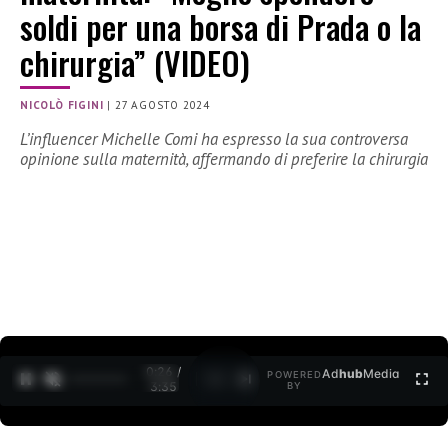
soldi per una borsa di Prada o la
chirurgia” (VIDEO)
NICOLÒ FIGINI
|
27 AGOSTO 2024
L’influencer Michelle Comi ha espresso la sua controversa
opinione sulla maternità, affermando di preferire la chirurgia
0:27 /
Ad
hub
Media
POWERED
1
/
2
3:35
BY