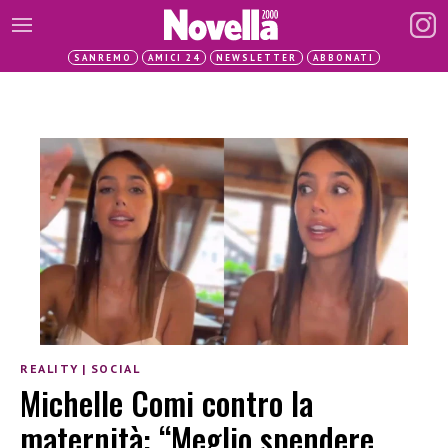
SANREMO
AMICI 24
NEWSLETTER
ABBONATI
REALITY
|
SOCIAL
Michelle Comi contro la
maternità: “Meglio spendere