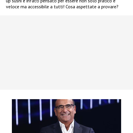
up sushi è infatti pensato per essere non solo pratico e
veloce ma accessibile a tutti! Cosa aspettate a provare?