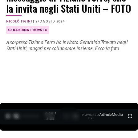
la invita negli Stati Uniti – FOTO
NICOLÒ FIGINI
|
27 AGOSTO 2024
GERARDINA TROVATO
A sorpresa Tiziano Ferro ha invitato Gerardina Trovato negli
Stati Uniti, magari per collaborare insieme. Ecco la foto
0:30 /
Ad
hub
Media
POWERED
1
/
2
3:35
BY