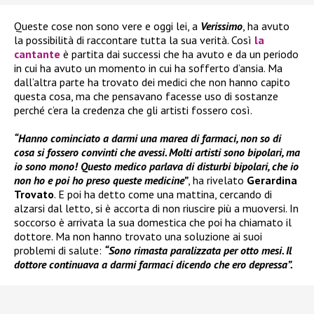
Queste cose non sono vere e oggi lei, a
Verissimo
, ha avuto
la possibilità di raccontare tutta la sua verità. Così
la
cantante
è partita dai successi che ha avuto e da un periodo
in cui ha avuto un momento in cui ha sofferto d’ansia. Ma
dall’altra parte ha trovato dei medici che non hanno capito
questa cosa, ma che pensavano facesse uso di sostanze
perché c’era la credenza che gli artisti fossero così.
“Hanno cominciato a darmi una marea di farmaci, non so di
cosa si fossero convinti che avessi. Molti artisti sono bipolari, ma
io sono mono! Questo medico parlava di disturbi bipolari, che io
non ho e poi ho preso queste medicine”
, ha rivelato
Gerardina
Trovato
. E poi ha detto come una mattina, cercando di
alzarsi dal letto, si è accorta di non riuscire più a muoversi. In
soccorso è arrivata la sua domestica che poi ha chiamato il
dottore. Ma non hanno trovato una soluzione ai suoi
problemi di salute:
“Sono rimasta paralizzata per otto mesi. Il
dottore continuava a darmi farmaci dicendo che ero depressa”.