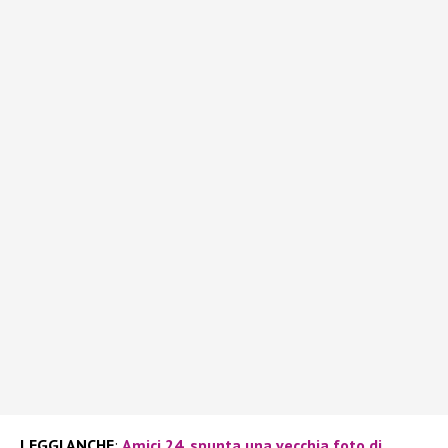
LEGGI ANCHE
:
Amici 24, spunta una vecchia foto di