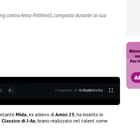
ing contro Anna Pettinelli, composto durante la sua
Ad
hub
Media
/
2
POWERED BY
cantante
Mida
, ex allievo di
Amici 23
, ha inserito in
i
Classico di J-Ax
, brano realizzato nel talent come