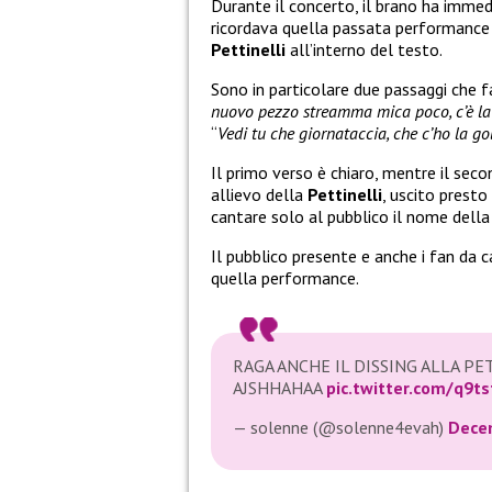
Durante il concerto, il brano ha immed
ricordava quella passata performance e
Pettinelli
all’interno del testo.
Sono in particolare due passaggi che f
nuovo pezzo streamma mica poco, c’è la 
“
Vedi tu che giornataccia, che c’ho la g
Il primo verso è chiaro, mentre il secon
allievo della
Pettinelli
, uscito presto
cantare solo al pubblico il nome dell
Il pubblico presente e anche i fan da c
quella performance.
RAGA ANCHE IL DISSING ALLA PE
AJSHHAHAA
pic.twitter.com/q9ts
— solenne (@solenne4evah)
Dece