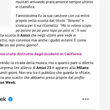
risultati arrivando praticamente sempre ultimo
in classifica.
Famosissima fu la sua canzone con cui entrò
proprio nella scuola dal titolo
“Tananai”
e
iconica per il sui ritornello:
“Ma io volevo scopa-
pa parara pa pa para rapa pa para ra”
. Il suo
lla scuola di
Amici
che negli ultimi anni vede in
detto, non convinse mai anche i giudici esterni. E come
bi
sin dal primo giorno?
no state distrutte dagli incidenti in California
rendo la strada della musica, ma a quanto pare si diletta
sorpresa l’ex allievo di
Amici 23
è apparso alla
Milano
esti giorni. Non era tra il pubblico che guarda le sfilate,
stra uno scatto che abbiamo preso proprio dal
profilo
ion Week.