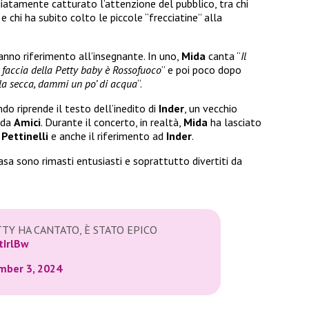
iatamente catturato l’attenzione del pubblico, tra chi
 chi ha subito colto le piccole “frecciatine” alla
anno riferimento all’insegnante. In uno,
Mida
canta “
Il
faccia della Petty baby è Rossofuoco
” e poi poco dopo
ola secca, dammi un po’ di acqua
“.
do riprende il testo dell’inedito di
Inder
, un vecchio
 da
Amici
. Durante il concerto, in realtà,
Mida
ha lasciato
a
Pettinelli
e anche il riferimento ad
Inder
.
asa sono rimasti entusiasti e soprattutto divertiti da
TTY HA CANTATO, È STATO EPICO
tIrlBw
mber 3, 2024