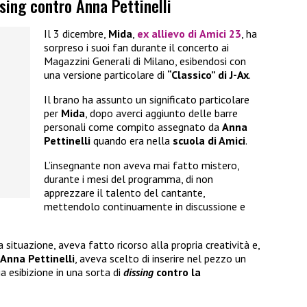
ssing contro Anna Pettinelli
Il 3 dicembre,
Mida
,
ex allievo di
Amici 23
, ha
sorpreso i suoi fan durante il concerto ai
Magazzini Generali di Milano, esibendosi con
una versione particolare di
“Classico” di J-Ax
.
Il brano ha assunto un significato particolare
per
Mida
, dopo averci aggiunto delle barre
personali come compito assegnato da
Anna
Pettinelli
quando era nella
scuola di Amici
.
L’insegnante non aveva mai fatto mistero,
durante i mesi del programma, di non
apprezzare il talento del cantante,
mettendolo continuamente in discussione e
a situazione, aveva fatto ricorso alla propria creatività e,
Anna Pettinelli
, aveva scelto di inserire nel pezzo un
a esibizione in una sorta di
dissing
contro la