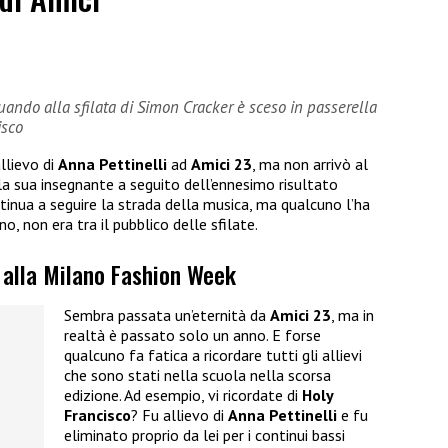
ndo alla sfilata di Simon Cracker è sceso in passerella
isco
llievo di
Anna Pettinelli
ad
Amici 23
, ma non arrivò al
la sua insegnante a seguito dell’ennesimo risultato
ontinua a seguire la strada della musica, ma qualcuno l’ha
no, non era tra il pubblico delle sfilate.
o alla Milano Fashion Week
Sembra passata un’eternità da
Amici 23
, ma in
realtà è passato solo un anno. E forse
qualcuno fa fatica a ricordare tutti gli allievi
che sono stati nella scuola nella scorsa
edizione. Ad esempio, vi ricordate di
Holy
Francisco
? Fu allievo di
Anna Pettinelli
e fu
eliminato proprio da lei per i continui bassi