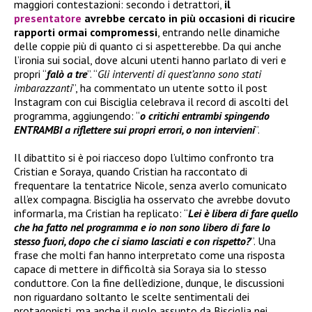
maggiori contestazioni: secondo i detrattori,
il
presentatore
avrebbe cercato in più occasioni di ricucire
rapporti ormai compromessi
, entrando nelle dinamiche
delle coppie più di quanto ci si aspetterebbe. Da qui anche
l’ironia sui social, dove alcuni utenti hanno parlato di veri e
propri “
falò a tre
”. “
Gli interventi di quest’anno sono stati
imbarazzanti
”, ha commentato un utente sotto il post
Instagram con cui Bisciglia celebrava il record di ascolti del
programma, aggiungendo: “
o critichi entrambi spingendo
ENTRAMBI a riflettere sui propri errori, o non intervieni
”.
Il dibattito si è poi riacceso dopo l’ultimo confronto tra
Cristian e Soraya, quando Cristian ha raccontato di
frequentare la tentatrice Nicole, senza averlo comunicato
all’ex compagna. Bisciglia ha osservato che avrebbe dovuto
informarla, ma Cristian ha replicato: “
Lei è libera di fare quello
che ha fatto nel programma e io non sono libero di fare lo
stesso fuori, dopo che ci siamo lasciati e con rispetto?
”. Una
frase che molti fan hanno interpretato come una risposta
capace di mettere in difficoltà sia Soraya sia lo stesso
conduttore. Con la fine dell’edizione, dunque, le discussioni
non riguardano soltanto le scelte sentimentali dei
protagonisti, ma anche il ruolo assunto da Bisciglia nei