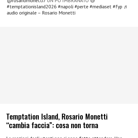
@rosariomonetti7
UN PÒ IMBRANATO 😅
#temptationisland2026
#napoli
#perte
#mediaset
#fyp
♬
audio originale – Rosario Monetti
Temptation Island, Rosario Monetti
“cambia faccia”: cosa non torna