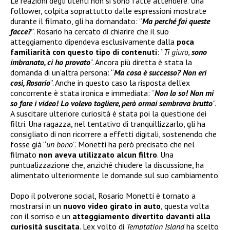
Le reazioni degli utenti non si sono fatte attendere. Una
follower, colpita soprattutto dalle espressioni mostrate
durante il filmato, gli ha domandato: “
Ma perché fai queste
facce?
”. Rosario ha cercato di chiarire che il suo
atteggiamento dipendeva esclusivamente dalla
poca
familiarità con questo tipo di contenuti
: “
Ti giuro,
sono
imbranato, ci ho provato
”. Ancora più diretta è stata la
domanda di un’altra persona: “
Ma cosa è successo? Non eri
così, Rosario
”. Anche in questo caso la risposta dell’ex
concorrente è stata ironica e immediata: “
Non lo so! Non mi
so fare i video! Lo volevo togliere, però ormai sembrava brutto
”.
A suscitare ulteriore curiosità è stata poi la questione dei
filtri. Una ragazza, nel tentativo di tranquillizzarlo, gli ha
consigliato di non ricorrere a effetti digitali, sostenendo che
fosse già “
un bono
”. Monetti ha però precisato che nel
filmato
non aveva utilizzato alcun filtro
. Una
puntualizzazione che, anziché chiudere la discussione, ha
alimentato ulteriormente le domande sul suo cambiamento.
Dopo il polverone social, Rosario Monetti è tornato a
mostrarsi in un
nuovo video girato in auto
, questa volta
con il sorriso e un
atteggiamento divertito davanti alla
curiosità suscitata
. L’ex volto di
Temptation Island
ha scelto