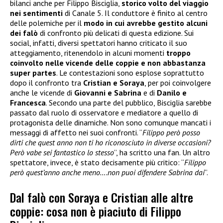
bilanci anche per Filippo Bisciglia,
storico volto del viaggio
nei sentimenti
di Canale 5. Il conduttore è finito al centro
delle polemiche per il
modo in cui avrebbe gestito alcuni
dei falò
di confronto più delicati di questa edizione. Sui
social, infatti, diversi spettatori hanno criticato il suo
atteggiamento, ritenendolo in alcuni momenti
troppo
coinvolto nelle vicende delle coppie e non abbastanza
super partes
. Le contestazioni sono esplose soprattutto
dopo il confronto tra
Cristian e Soraya
, per poi coinvolgere
anche le vicende di
Giovanni e Sabrina
e di
Danilo e
Francesca
. Secondo una parte del pubblico, Bisciglia sarebbe
passato dal ruolo di osservatore e mediatore a quello di
protagonista delle dinamiche. Non sono comunque mancati i
messaggi di affetto nei suoi confronti. “
Filippo però posso
dirti che quest anno non ti ho riconosciuto in diverse occasioni?
Però vabe sei fantastico lo stesso
”, ha scritto una fan. Un altro
spettatore, invece, è stato decisamente più critico: “
Filippo
però quest’anno anche meno….non puoi difendere Sabrina dai
”.
Dal falò con Soraya e Cristian alle altre
coppie: cosa non è piaciuto di Filippo