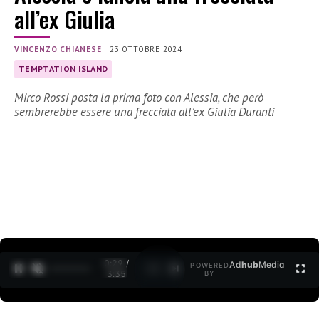
all’ex Giulia
VINCENZO CHIANESE
|
23 OTTOBRE 2024
TEMPTATION ISLAND
Mirco Rossi posta la prima foto con Alessia, che però
sembrerebbe essere una frecciata all’ex Giulia Duranti
0:30 /
Ad
hub
Media
POWERED
1
/
2
3:35
BY