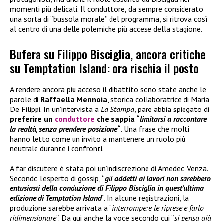
momenti più delicati. Il conduttore, da sempre considerato
una sorta di “bussola morale” del programma, si ritrova così
al centro di una delle polemiche più accese della stagione.
Bufera su Filippo Bisciglia, ancora critiche
su Temptation Island: ora rischia il posto
A rendere ancora più acceso il dibattito sono state anche le
parole di
Raffaella Mennoia
, storica collaboratrice di Maria
De Filippi. In un’intervista a
La Stampa
, pare abbia spiegato di
preferire un
conduttore
che sappia “
limitarsi a raccontare
la realtà, senza prendere posizione
“
. Una frase che molti
hanno letto come un invito a mantenere un ruolo più
neutrale durante i confronti.
A far discutere è stata poi un’indiscrezione di Amedeo Venza.
Secondo l’esperto di gossip, “
gli addetti ai lavori non sarebbero
entusiasti della conduzione di Filippo Bisciglia in quest’ultima
edizione di Temptation Island
“. In alcune registrazioni, la
produzione sarebbe arrivata a “
interrompere le riprese e farlo
ridimensionare
“. Da qui anche la voce secondo cui “
si pensa già