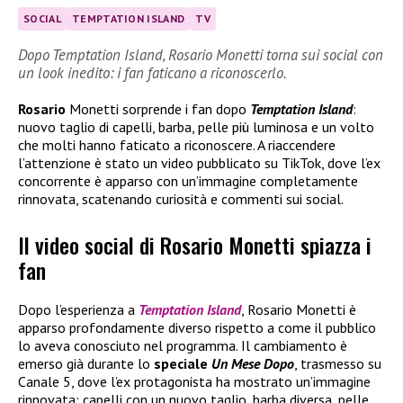
SOCIAL
TEMPTATION ISLAND
TV
Dopo Temptation Island, Rosario Monetti torna sui social con
un look inedito: i fan faticano a riconoscerlo.
Rosario
Monetti sorprende i fan dopo
Temptation Island
:
nuovo taglio di capelli, barba, pelle più luminosa e un volto
che molti hanno faticato a riconoscere. A riaccendere
l’attenzione è stato un video pubblicato su TikTok, dove l’ex
concorrente è apparso con un’immagine completamente
rinnovata, scatenando curiosità e commenti sui social.
Il video social di Rosario Monetti spiazza i
fan
Dopo l’esperienza a
Temptation Island
, Rosario Monetti è
apparso profondamente diverso rispetto a come il pubblico
lo aveva conosciuto nel programma. Il cambiamento è
emerso già durante lo
speciale
Un Mese Dopo
, trasmesso su
Canale 5, dove l’ex protagonista ha mostrato un’immagine
rinnovata: capelli con un nuovo taglio, barba diversa, pelle