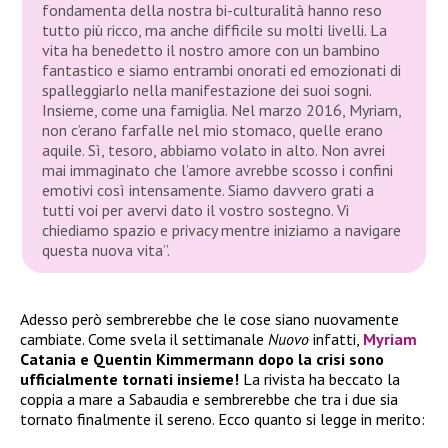
fondamenta della nostra bi-culturalità hanno reso
tutto più ricco, ma anche difficile su molti livelli. La
vita ha benedetto il nostro amore con un bambino
fantastico e siamo entrambi onorati ed emozionati di
spalleggiarlo nella manifestazione dei suoi sogni.
Insieme, come una famiglia. Nel marzo 2016, Myriam,
non c’erano farfalle nel mio stomaco, quelle erano
aquile. Sì, tesoro, abbiamo volato in alto. Non avrei
mai immaginato che l’amore avrebbe scosso i confini
emotivi così intensamente. Siamo davvero grati a
tutti voi per avervi dato il vostro sostegno. Vi
chiediamo spazio e privacy mentre iniziamo a navigare
questa nuova vita”.
Adesso però sembrerebbe che le cose siano nuovamente
cambiate. Come svela il settimanale
Nuovo
infatti,
Myriam
Catania e Quentin Kimmermann dopo la crisi sono
ufficialmente tornati insieme!
La rivista ha beccato la
coppia a mare a Sabaudia e sembrerebbe che tra i due sia
tornato finalmente il sereno. Ecco quanto si legge in merito: