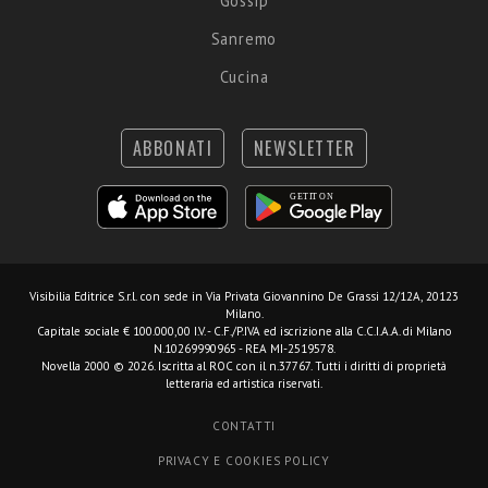
Gossip
Sanremo
Cucina
ABBONATI
NEWSLETTER
Visibilia Editrice S.r.l.
con sede in Via Privata Giovannino De Grassi 12/12A, 20123
Milano.
Capitale sociale € 100.000,00 I.V. - C.F./P.IVA ed iscrizione alla C.C.I.A.A. di Milano
N.10269990965 - REA MI-2519578.
Novella 2000 © 2026. Iscritta al ROC con il n.37767. Tutti i diritti di proprietà
letteraria ed artistica riservati.
CONTATTI
PRIVACY E COOKIES POLICY