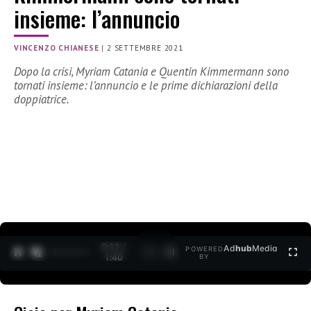
insieme: l’annuncio
VINCENZO CHIANESE
|
2 SETTEMBRE 2021
Dopo la crisi, Myriam Catania e Quentin Kimmermann sono
tornati insieme: l’annuncio e le prime dichiarazioni della
doppiatrice.
0:13 /
Ad
hub
Media
POWERED
1
/
2
1:40
BY