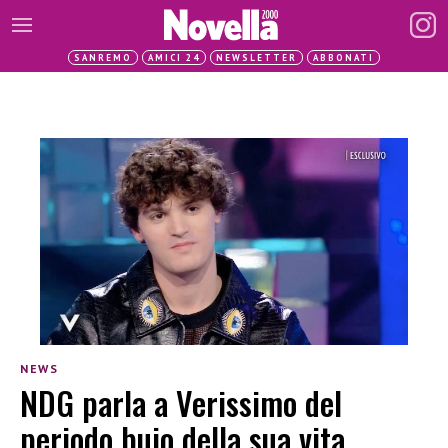
SANREMO
AMICI 24
NEWSLETTER
ABBONATI
NEWS
NDG parla a Verissimo del
periodo buio della sua vita