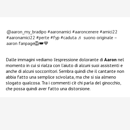
@aaron_my_bradipo
#aaronamici
#aaroncenere
#amici22
#aaronamici22
#perte
#fyp
#caduta
♬ suono originale –
aaron fanpage🦁👑🤎
Dalle immagini vediamo l’espressione dolorante di
Aaron
nel
momento in cui si rialza con l’aiuto di alcuni suoi assistenti e
anche di alcuni soccorritori. Sembra quindi che il cantante non
abbia fatto una semplice scivolata, ma che si sia almeno
slogato qualcosa. Tra i commenti c’è chi parla del ginocchio,
che possa quindi aver fatto una distorsione.