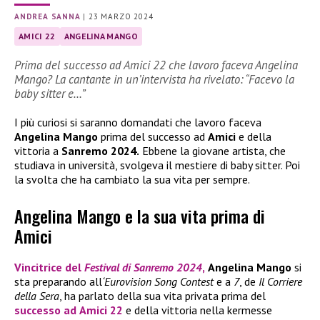
ANDREA SANNA
|
23 MARZO 2024
AMICI 22
ANGELINA MANGO
Prima del successo ad Amici 22 che lavoro faceva Angelina
Mango? La cantante in un’intervista ha rivelato: “Facevo la
baby sitter e…”
I più curiosi si saranno domandati che lavoro faceva
Angelina Mango
prima del successo ad
Amici
e della
vittoria a
Sanremo 2024.
Ebbene la giovane artista, che
studiava in università, svolgeva il mestiere di baby sitter. Poi
la svolta che ha cambiato la sua vita per sempre.
Angelina Mango e la sua vita prima di
Amici
Vincitrice del
Festival di Sanremo 2024
,
Angelina Mango
si
sta preparando all
‘Eurovision Song Contest
e a
7
, de
Il Corriere
della Sera
, ha parlato della sua vita privata prima del
successo ad
Amici 22
e della vittoria nella kermesse