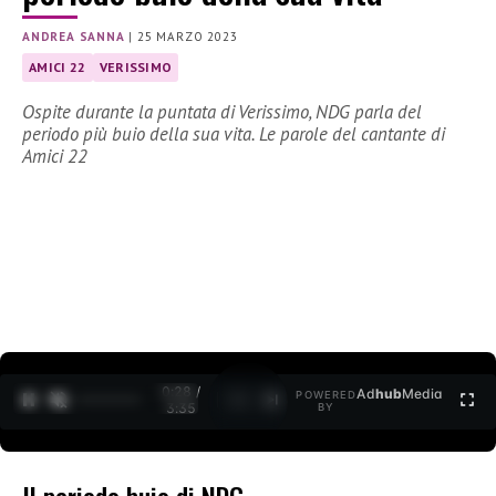
ANDREA SANNA
|
25 MARZO 2023
AMICI 22
VERISSIMO
Ospite durante la puntata di Verissimo, NDG parla del
periodo più buio della sua vita. Le parole del cantante di
Amici 22
0:29 /
Ad
hub
Media
POWERED
1
/
2
3:35
BY