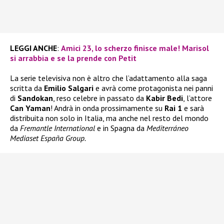
LEGGI ANCHE
:
Amici 23, lo scherzo finisce male! Marisol
si arrabbia e se la prende con Petit
La serie televisiva non è altro che l’adattamento alla saga
scritta da
Emilio Salgari
e avrà come protagonista nei panni
di
Sandokan
, reso celebre in passato da
Kabir Bedi
, l’attore
Can Yaman
! Andrà in onda prossimamente su
Rai 1
e sarà
distribuita non solo in Italia, ma anche nel resto del mondo
da
Fremantle International
e in Spagna da
Mediterráneo
Mediaset España Group.