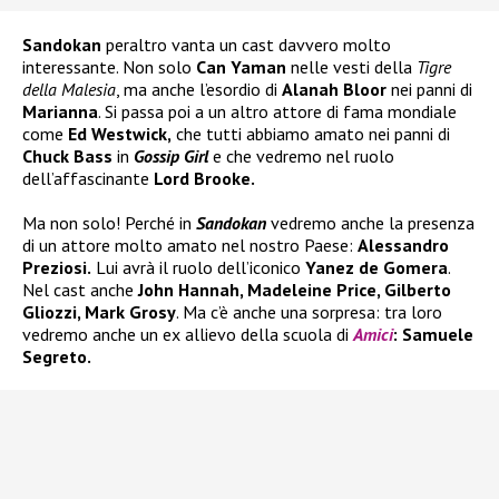
Sandokan
peraltro vanta un cast davvero molto
interessante. Non solo
Can Yaman
nelle vesti della
Tigre
della Malesia
, ma anche l’esordio di
Alanah Bloor
nei panni di
Marianna
. Si passa poi a un altro attore di fama mondiale
come
Ed Westwick,
che tutti abbiamo amato nei panni di
Chuck Bass
in
Gossip Girl
e che vedremo nel ruolo
dell’affascinante
Lord Brooke.
Ma non solo! Perché in
Sandokan
vedremo anche la presenza
di un attore molto amato nel nostro Paese:
Alessandro
Preziosi.
Lui avrà il ruolo dell’iconico
Yanez de Gomera
.
Nel cast anche
John Hannah, Madeleine Price, Gilberto
Gliozzi, Mark Grosy
. Ma c’è anche una sorpresa: tra loro
vedremo anche un ex allievo della scuola di
Amici
: Samuele
Segreto.