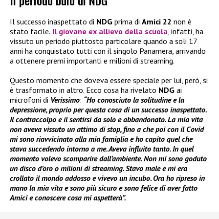
Il periodo buio di NDG
Il successo inaspettato di
NDG
prima di
Amici 22
non è
stato facile.
Il giovane ex allievo della scuola
, infatti, ha
vissuto un periodo piuttosto particolare quando a soli 17
anni ha conquistato tutti con il singolo Panamera, arrivando
a ottenere premi importanti e milioni di streaming.
Questo momento che doveva essere speciale per lui, però, si
è trasformato in altro. Ecco cosa ha rivelato
NDG
ai
microfoni di
Verissimo
:
“Ho conosciuto la solitudine e la
depressione, proprio per questa cosa di un successo inaspettato.
Il contraccolpo e il sentirsi da solo e abbandonato. La mia vita
non aveva vissuto un attimo di stop, fino a che poi con il Covid
mi sono riavvicinato alla mia famiglia e ho capito quel che
stava succedendo intorno a me. Aveva influito tanto. In quel
momento volevo scomparire dall’ambiente. Non mi sono goduto
un disco d’oro o milioni di streaming. Stavo male e mi era
crollato il mondo addosso e vivevo un incubo. Ora ho ripreso in
mano la mia vita e sono più sicuro e sono felice di aver fatto
Amici e conoscere cosa mi aspetterà”.