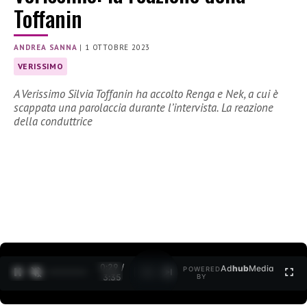
Toffanin
ANDREA SANNA
|
1 OTTOBRE 2023
VERISSIMO
A Verissimo Silvia Toffanin ha accolto Renga e Nek, a cui è
scappata una parolaccia durante l’intervista. La reazione
della conduttrice
0:30 /
Ad
hub
Media
POWERED
1
/
2
3:35
BY