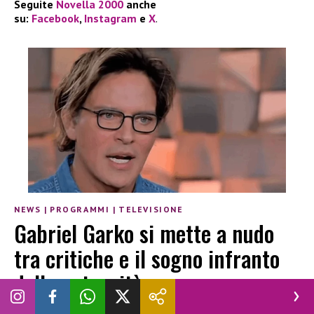
Seguite
Novella 2000
anche
su:
Facebook
,
Instagram
e
X
.
NEWS
|
PROGRAMMI
|
TELEVISIONE
Gabriel Garko si mette a nudo
tra critiche e il sogno infranto
della paternità
ALBA COSENTINO
|
9 MARZO 2026