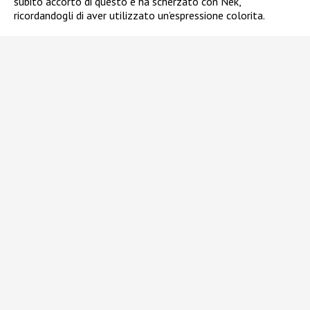
subito accorto di questo e ha scherzato con Nek,
ricordandogli di aver utilizzato un’espressione colorita.