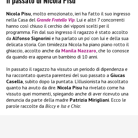
Il passato di Nicola Pisu
Nicola Pisu
, molto emozionato, ieri ha fatto il suo ingresso
nella Casa del
Grande Fratello Vip
. Lui e altri 7 concorrenti
hanno così chiuso il cerchio dei vipponi scelti per il
programma. Fin dal suo ingresso il ragazzo è stato accolto
da
Alfonso Signorini
e ha parlato un po’ con lui e della sua
delicata storia. Con timidezza Nicola ha piano piano rotto il
ghiaccio, accolto anche da
Manila Nazzaro
, che lo conosce
da quando era appena un bambino di 10 anni.
In passato il ragazzo ha vissuto un periodo di dipendenza e
ha raccontato questa parentesi del suo passato a
Giucas
Casella
, subito dopo la puntata. L’illusionista ha ascoltato
quanto ha avuto da dire.
Nicola Pisu
ha rivelato come ha
vissuto quei momenti, spiegando anche di aver ricevuto una
denuncia da parte della madre
Patrizia Mirigliani
. Ecco le
parole raccolte da
Biccy
e
Isa e Chia
: