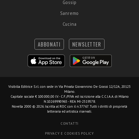
Gossip
Sanremo
Cucina
ABBONATI
NEWSLETTER
Visibilia Editrice S.r.l.
con sede in Via Privata Giovannino De Grassi 12/12A, 20123
Milano.
Capitale sociale € 100.000,00 I.V. - C.F./P.IVA ed iscrizione alla C.C.I.A.A. di Milano
N.10269990965 - REA MI-2519578.
Novella 2000 © 2026. Iscritta al ROC con il n.37767. Tutti i diritti di proprietà
letteraria ed artistica riservati.
CONTATTI
PRIVACY E COOKIES POLICY