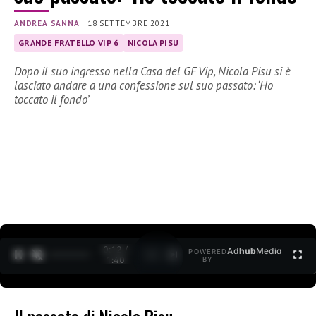
ANDREA SANNA
|
18 SETTEMBRE 2021
GRANDE FRATELLO VIP 6
NICOLA PISU
Dopo il suo ingresso nella Casa del GF Vip, Nicola Pisu si è
lasciato andare a una confessione sul suo passato: ‘Ho
toccato il fondo’
0:12 /
Ad
hub
Media
POWERED
1
/
2
1:40
BY