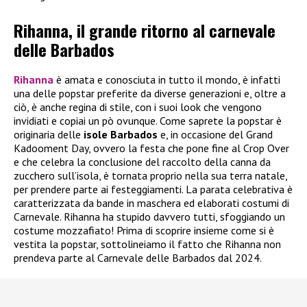
Rihanna, il grande ritorno al carnevale
delle Barbados
Rihanna
è amata e conosciuta in tutto il mondo, è infatti
una delle popstar preferite da diverse generazioni e, oltre a
ciò, è anche regina di stile, con i suoi look che vengono
invidiati e copiai un pò ovunque. Come saprete la popstar è
originaria delle
isole Barbados
e, in occasione del Grand
Kadooment Day, ovvero la festa che pone fine al Crop Over
e che celebra la conclusione del raccolto della canna da
zucchero sull’isola, è tornata proprio nella sua terra natale,
per prendere parte ai festeggiamenti. La parata celebrativa è
caratterizzata da bande in maschera ed elaborati costumi di
Carnevale. Rihanna ha stupido davvero tutti, sfoggiando un
costume mozzafiato! Prima di scoprire insieme come si è
vestita la popstar, sottolineiamo il fatto che Rihanna non
prendeva parte al Carnevale delle Barbados dal 2024.