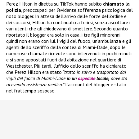
Perez Hilton in diretta su TikTok hanno subito
chiamato la
polizia
, preoccupati per l’evidente sofferenza psicologica del
noto blogger. In attesa dell’arrivo delle forze dell’ordine e
dei soccorsi, Hilton ha continuato a ferirsi, senza ascoltare i
vari utenti che gli chiedevano di smettere. Secondo quanto
riportato il blogger era solo in casa, i tre figli minorenni
quindi non erano con lui. I vigili del fuoco, un’ambulanza e gli
agenti dello sceriffo della contea di Miami-Dade, dopo le
numerose chiamate ricevute sono intervenuti in pochi minuti
e si sono appostati fuori dall’abitazione nel quartiere di
Westchester. Più tardi, l’ufficio dello sceriffo ha dichiarato
che Perez Hilton era stato
“tratto in salvo e trasportato dai
vigili del fuoco di Miami-Dade
in un
ospedale
locale,
dove sta
ricevendo assistenza medica.”
L’account del blogger è stato
nel frattempo sospeso.