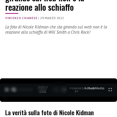
reazione allo schiaffo
VINCENZO CHIANESE
|
29 MARZO 2022
La foto di Nicole Kidman che sta girando sul web non è la
reazione allo schiaffo di Will Smith a Chris Rock!
0:28 /
Ad
hub
Media
POWERED
1
/
2
3:35
BY
La verità sulla foto di Nicole Kidman