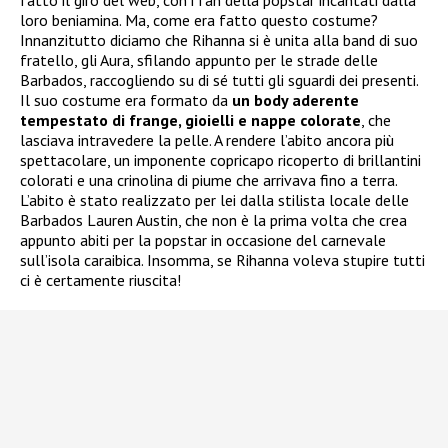
fatto il giro del web, con i fan della popstar incantati dalla
loro beniamina. Ma, come era fatto questo costume?
Innanzitutto diciamo che Rihanna si è unita alla band di suo
fratello, gli Aura, sfilando appunto per le strade delle
Barbados, raccogliendo su di sé tutti gli sguardi dei presenti.
Il suo costume era formato da
un body aderente
tempestato di frange, gioielli e nappe colorate
, che
lasciava intravedere la pelle. A rendere l’abito ancora più
spettacolare, un imponente copricapo ricoperto di brillantini
colorati e una crinolina di piume che arrivava fino a terra.
L’abito è stato realizzato per lei dalla stilista locale delle
Barbados Lauren Austin, che non è la prima volta che crea
appunto abiti per la popstar in occasione del carnevale
sull’isola caraibica. Insomma, se Rihanna voleva stupire tutti
ci è certamente riuscita!