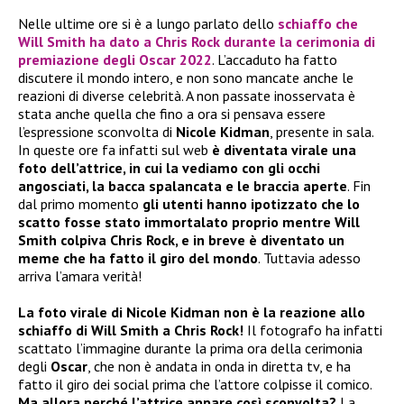
Nelle ultime ore si è a lungo parlato dello
schiaffo che
Will Smith
ha dato a
Chris Rock
durante la cerimonia di
premiazione degli
Oscar 2022
. L’accaduto ha fatto
discutere il mondo intero, e non sono mancate anche le
reazioni di diverse celebrità. A non passate inosservata è
stata anche quella che fino a ora si pensava essere
l’espressione sconvolta di
Nicole Kidman
, presente in sala.
In queste ore fa infatti sul web
è diventata virale una
foto dell’attrice, in cui la vediamo con gli occhi
angosciati, la bacca spalancata e le braccia aperte
. Fin
dal primo momento
gli utenti hanno ipotizzato che lo
scatto fosse stato immortalato proprio mentre Will
Smith colpiva Chris Rock, e in breve è diventato un
meme che ha fatto il giro del mondo
. Tuttavia adesso
arriva l’amara verità!
La foto virale di Nicole Kidman non è la reazione allo
schiaffo
di Will Smith a Chris Rock!
Il fotografo ha infatti
scattato l’immagine durante la prima ora della cerimonia
degli
Oscar
, che non è andata in onda in diretta tv, e ha
fatto il giro dei social prima che l’attore colpisse il comico.
Ma allora perché l’attrice appare così sconvolta?
La