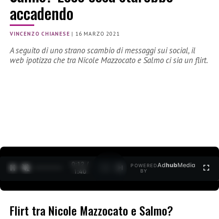
accadendo
VINCENZO CHIANESE
|
16 MARZO 2021
A seguito di uno strano scambio di messaggi sui social, il
web ipotizza che tra Nicole Mazzocato e Salmo ci sia un flirt.
0:12 /
Ad
hub
Media
POWERED
1
/
2
1:40
BY
Flirt tra Nicole Mazzocato e Salmo?