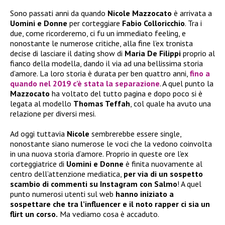
Sono passati anni da quando
Nicole Mazzocato
è arrivata a
Uomini e Donne
per corteggiare
Fabio Colloricchio
. Tra i
due, come ricorderemo, ci fu un immediato feeling, e
nonostante le numerose critiche, alla fine l’ex tronista
decise di lasciare il dating show di
Maria De Filippi
proprio al
fianco della modella, dando il via ad una bellissima storia
d’amore. La loro storia è durata per ben quattro anni,
fino a
quando nel 2019 c’è stata la separazione
. A quel punto la
Mazzocato
ha voltato del tutto pagina e dopo poco si è
legata al modello
Thomas Teffah
, col quale ha avuto una
relazione per diversi mesi.
Ad oggi tuttavia
Nicole
sembrerebbe essere single,
nonostante siano numerose le voci che la vedono coinvolta
in una nuova storia d’amore. Proprio in queste ore l’ex
corteggiatrice di
Uomini e Donne
è finita nuovamente al
centro dell’attenzione mediatica,
per via di un sospetto
scambio di commenti su Instagram con Salmo
! A quel
punto numerosi utenti sul web
hanno iniziato a
sospettare che tra l’influencer e il noto rapper ci sia un
flirt un corso.
Ma vediamo cosa è accaduto.