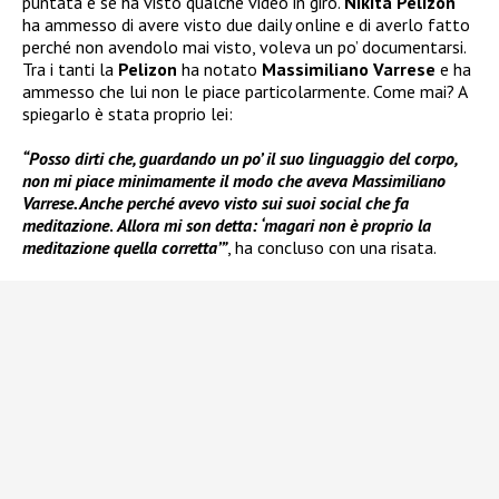
puntata e se ha visto qualche video in giro.
Nikita Pelizon
ha ammesso di avere visto due daily online e di averlo fatto
perché non avendolo mai visto, voleva un po’ documentarsi.
Tra i tanti la
Pelizon
ha notato
Massimiliano Varrese
e ha
ammesso che lui non le piace particolarmente. Come mai? A
spiegarlo è stata proprio lei:
“Posso dirti che, guardando un po’ il suo linguaggio del corpo,
non mi piace minimamente il modo che aveva Massimiliano
Varrese. Anche perché avevo visto sui suoi social che fa
meditazione
.
Allora mi son detta: ‘magari non è proprio la
meditazione quella corretta’”
, ha concluso con una risata.