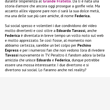
durante l’esperienza al
Grande Fratello
. Da lì è nata una
storia d’amore che ancora oggi prosegue a gonfie vele. Ma
accanto all’ex vippone pare non ci sarà la sua dolce metà,
ma una delle sue più care amiche, di nome
Federica.
Sui social spesso e volentieri i due condividono dei video
molto divertenti e così oltre a
Edoardo Tavassi,
anche
Federica
è diventata in breve tempo un volto noto sul web
e molto apprezzato. Se così fosse, al momento non
abbiamo certezza, sarebbe un bel colpo per
Pechino
Express
e per i numerosi fan che non vedono l’ora di rivedere
Tavassi
nuovamente in TV. Peraltro il fandom adora la bella
amicizia che unisce
Edoardo
e
Federica
, dunque potrebbe
essere una mossa interessante. I due divertono e si
divertono sui social. Lo faranno anche nel reality?