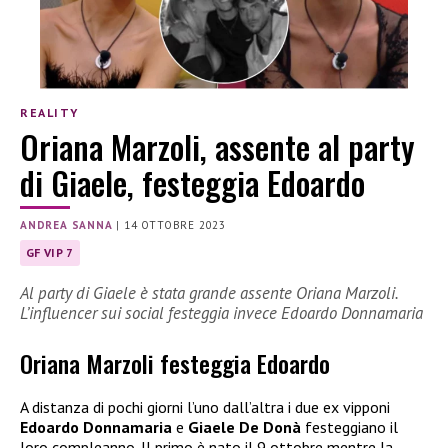
REALITY
Oriana Marzoli, assente al party
di Giaele, festeggia Edoardo
ANDREA SANNA
|
14 OTTOBRE 2023
GF VIP 7
Al party di Giaele è stata grande assente Oriana Marzoli.
L’influencer sui social festeggia invece Edoardo Donnamaria
Oriana Marzoli festeggia Edoardo
A distanza di pochi giorni l’uno dall’altra i due ex vipponi
Edoardo Donnamaria
e
Giaele De Donà
festeggiano il
loro compleanno. Il primo è nato il 9 ottobre mentre la