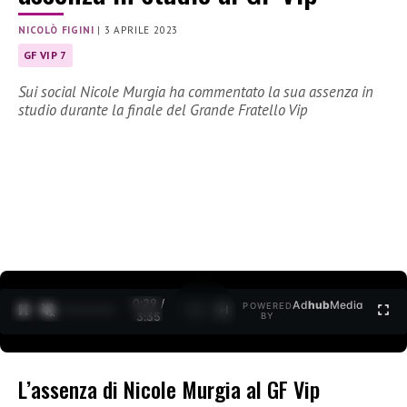
NICOLÒ FIGINI
|
3 APRILE 2023
GF VIP 7
Sui social Nicole Murgia ha commentato la sua assenza in
studio durante la finale del Grande Fratello Vip
0:30 /
Ad
hub
Media
POWERED
1
/
2
3:35
BY
L’assenza di Nicole Murgia al GF Vip