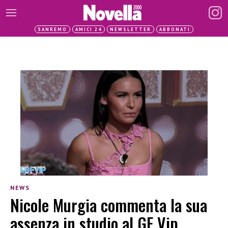
SANREMO
AMICI 24
NEWSLETTER
ABBONATI
NEWS
Nicole Murgia commenta la sua
assenza in studio al GF Vip