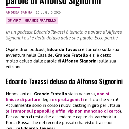
parole di Alfonso Signorini
ANDREA SANNA
|
10 LUGLIO 2024
GF VIP 7
GRANDE FRATELLO
In un podcast Edoardo Tavassi è tornato a parlare di Alfonso
Signorini e si è detto deluso dalle sue parole. Ecco perché
Ospite di un podcast,
Edoardo Tavassi
è tornato sulla sua
avventura nella Casa del
Grande Fratello
e si è detto
molto deluso dalle parole di
Alfonso Signorini
sulla sua
edizione.
Edoardo Tavassi deluso da Alfonso Signorini
Nonostante il
Grande Fratello
sia in vacanza,
non si
finisce di parlare
degli
ex protagonisti
e di ciò che verrà!
Attualmente sono in corso i nuovi casting in giro per l’Italia
(
e i rumor sui papabili gieffini vip non mancano di certo
).
Per ora non ci resta che attendere e capire chi varcherà la
Porta Rossa, che nel recente passato ha visto tra i suoi
inquilini
Edoardo Tavassi.