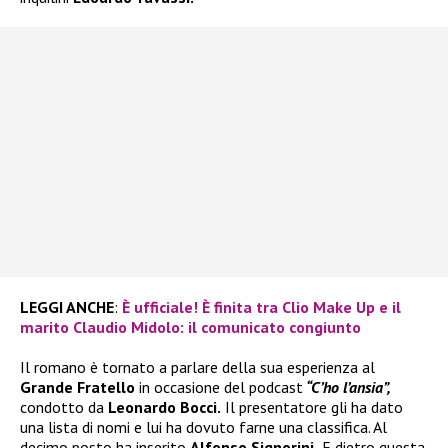
LEGGI ANCHE
:
È ufficiale! È finita tra Clio Make Up e il
marito Claudio Midolo: il comunicato congiunto
Il romano è tornato a parlare della sua esperienza al
Grande Fratello
in occasione del podcast
“C’ho l’ansia”,
condotto da
Leonardo Bocci.
Il presentatore gli ha dato
una lista di nomi e lui ha dovuto farne una classifica. Al
decimo posto ha inserito
Alfonso Signorini.
E dietro questa