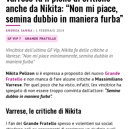
anche da Nikita: “Non mi piace,
semina dubbio in maniera furba”
ANDREA SANNA
|
1 FEBBRAIO 2024
GF VIP 7
GRANDE FRATELLO
Vincitrice dell’ultimo GF Vip, Nikita fa delle critiche a
Varrese: “Non mi piace minimamente, semina dubbio in
maniera furba”
Nikita Pelizon
si è espressa a proposito del nuovo
Grande
Fratello
e non manca di fare alcune critiche a
Massimiliano
Varrese
. Per quel poco che ha visto, infatti, l’ex vincitrice ha
spiegato di non essere troppo convinta dall’attore:
“Semina
dubbio in maniera furba”.
Varrese, le critiche di Nikita
I fan del
Grande Fratello
spesso e volentieri sui social
chiedono agli ex concorrenti di esprimere un giudizio sugli