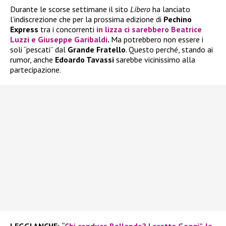
Durante le scorse settimane il sito
Libero
ha lanciato
l’indiscrezione che per la prossima edizione di
Pechino
Express
tra i concorrenti
in lizza ci sarebbero
Beatrice
Luzzi
e
Giuseppe Garibaldi
.
Ma potrebbero non essere i
soli “pescati” dal
Grande Fratello
. Questo perché, stando ai
rumor, anche
Edoardo Tavassi
sarebbe vicinissimo alla
partecipazione.
LEGGI ANCHE:
“Chi conduce Ballando? Loretta Goggi”, la