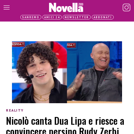
SANREMO
AMICI 24
NEWSLETTER
ABBONATI
REALITY
Nicolò canta Dua Lipa e riesce a
convincere persino Rudy Zerbi