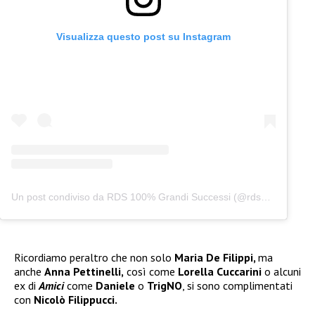
Visualizza questo post su Instagram
Un post condiviso da RDS 100% Grandi Successi (@rds_official)
Ricordiamo peraltro che non solo
Maria De Filippi,
ma
anche
Anna Pettinelli,
così come
Lorella Cuccarini
o alcuni
ex di
Amici
come
Daniele
o
TrigNO
, si sono complimentati
con
Nicolò Filippucci.