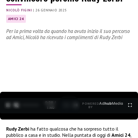
NICOLÒ FIGINI
|
26 GENNAIO 2025
AMICI 24
Per la prima volta da quando ha avuto inizio il suo percorso
ad Amici, Nicolò ha ricevuto i complimenti di Rudy Zerbi
0:30 /
Ad
hub
Media
POWERED
1
/
2
1:40
BY
Rudy Zerbi
ha fatto qualcosa che ha sorpreso tutto il
pubblico a casa e in studio. Nella puntata di oggi di
Amici 24
,