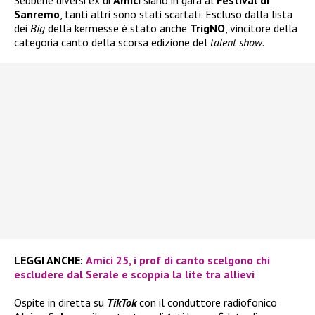
Sebbene diversi ex di
Amici
siano in gara al
Festival di
Sanremo
, tanti altri sono stati scartati. Escluso dalla lista
dei
Big
della kermesse è stato anche
TrigNO
, vincitore della
categoria canto della scorsa edizione del
talent show.
LEGGI ANCHE:
Amici 25, i prof di canto scelgono chi
escludere dal Serale e scoppia la lite tra allievi
Ospite in diretta su
TikTok
con il conduttore radiofonico