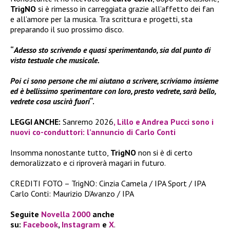
TrigNO
si è rimesso in carreggiata grazie all’affetto dei fan
e all’amore per la musica. Tra scrittura e progetti, sta
preparando il suo prossimo disco.
“
Adesso sto scrivendo e quasi sperimentando, sia dal punto di
vista testuale che musicale.
Poi ci sono persone che mi aiutano a scrivere, scriviamo insieme
ed è bellissimo sperimentare con loro, presto vedrete, sarà bello,
vedrete cosa uscirà fuori
“.
LEGGI ANCHE:
Sanremo 2026
, Lillo e Andrea Pucci sono i
nuovi co-conduttori: l’annuncio di Carlo Conti
Insomma nonostante tutto,
TrigNO
non si è di certo
demoralizzato e ci riproverà magari in futuro.
CREDITI FOTO – TrigNO: Cinzia Camela / IPA Sport / IPA
Carlo Conti: Maurizio D’Avanzo / IPA
Seguite
Novella 2000
anche
su:
Facebook
,
Instagram
e
X
.