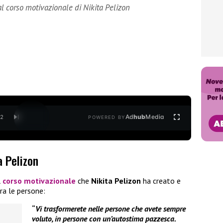
al corso motivazionale di Nikita Pelizon
Ad
hub
Media
/
2
POWERED BY
a Pelizon
l
corso motivazionale
che
Nikita Pelizon
ha creato e
ra le persone:
“
Vi trasformerete nelle persone che avete sempre
voluto, in persone con un’autostima pazzesca.