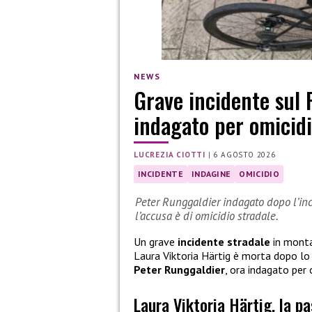
NEWS
Grave incidente sul 
indagato per omicidi
LUCREZIA CIOTTI
|
6 AGOSTO 2026
INCIDENTE
INDAGINE
OMICIDIO
Peter Runggaldier indagato dopo l’inci
l’accusa è di omicidio stradale.
Un grave
incidente stradale
in monta
Laura Viktoria Härtig è morta dopo l
Peter Runggaldier
, ora indagato per 
Laura Viktoria Härtig, la p