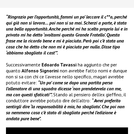
“Ringrazio per l’opportunità, fammi un po’ leccare il c**o, perché
qui già non si lavora… poi non si sa mai. Scherzi a parte, è stata
una bella opportunità. Anche perché mi ha scelto proprio lui e in
privato mi ha detto ‘svoltami questo Grande Fratello’. Questa
frase me la ricordo bene e mi è piaciuta. Però poi c’è stata una
cosa che ha detto che non mi è piaciuta per nulla. Disse tipo
‘abbiamo sbagliato il cast’”.
Successivamente
Edoardo Tavassi
ha aggiunto che per
quanto
Alfonso Signorini
non avrebbe fatto nomi e dunque
non si sa con chi ce l’avesse nello specifico, magari avrebbe
potuto evitare:
“Un po’ come se dopo una partita persa
l’allenatore di una squadra dicesse ‘non prendetevela con me,
ma con questi sfaticati’”.
Stando al pensiero dell’ex gieffino, il
conduttore avrebbe potuto dire dell’altro:
“
Avrei preferito
sentirgli dire ‘la responsabilità è mia, ho sbagliato’. Che poi non
so nemmeno cosa c’è stato di sbagliato perché l’edizione è
andata pure bene”.