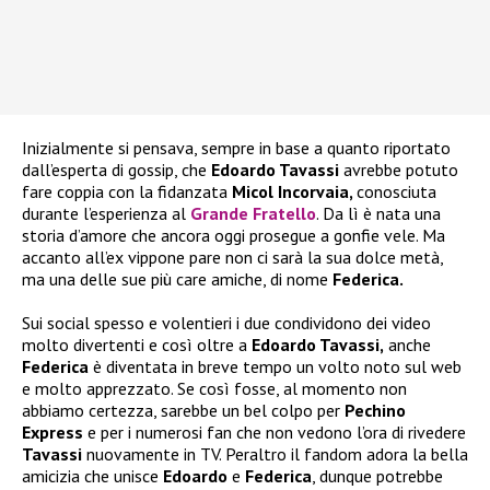
Inizialmente si pensava, sempre in base a quanto riportato
dall’esperta di gossip, che
Edoardo Tavassi
avrebbe potuto
fare coppia con la fidanzata
Micol Incorvaia,
conosciuta
durante l’esperienza al
Grande Fratello
. Da lì è nata una
storia d’amore che ancora oggi prosegue a gonfie vele. Ma
accanto all’ex vippone pare non ci sarà la sua dolce metà,
ma una delle sue più care amiche, di nome
Federica.
Sui social spesso e volentieri i due condividono dei video
molto divertenti e così oltre a
Edoardo Tavassi,
anche
Federica
è diventata in breve tempo un volto noto sul web
e molto apprezzato. Se così fosse, al momento non
abbiamo certezza, sarebbe un bel colpo per
Pechino
Express
e per i numerosi fan che non vedono l’ora di rivedere
Tavassi
nuovamente in TV. Peraltro il fandom adora la bella
amicizia che unisce
Edoardo
e
Federica
, dunque potrebbe