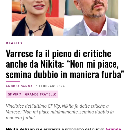
REALITY
Varrese fa il pieno di critiche
anche da Nikita: “Non mi piace,
semina dubbio in maniera furba”
ANDREA SANNA
|
1 FEBBRAIO 2024
GF VIP 7
GRANDE FRATELLO
Vincitrice dell’ultimo GF Vip, Nikita fa delle critiche a
Varrese: “Non mi piace minimamente, semina dubbio in
maniera furba”
Nikita Pelizon
si è espressa a proposito del nuovo
Grande