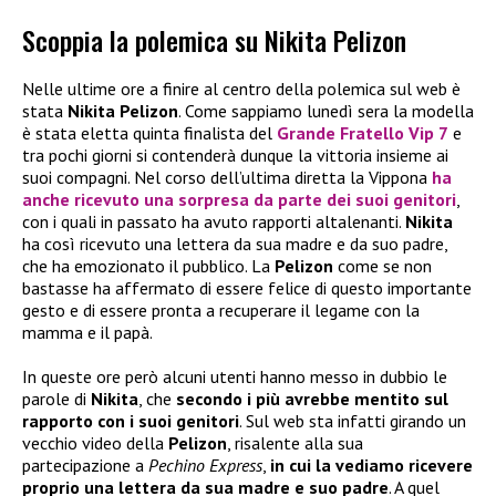
Scoppia la polemica su Nikita Pelizon
Nelle ultime ore a finire al centro della polemica sul web è
stata
Nikita Pelizon
. Come sappiamo lunedì sera la modella
è stata eletta quinta finalista del
Grande Fratello Vip 7
e
tra pochi giorni si contenderà dunque la vittoria insieme ai
suoi compagni. Nel corso dell’ultima diretta la Vippona
ha
anche ricevuto una sorpresa da parte dei suoi genitori
,
con i quali in passato ha avuto rapporti altalenanti.
Nikita
ha così ricevuto una lettera da sua madre e da suo padre,
che ha emozionato il pubblico. La
Pelizon
come se non
bastasse ha affermato di essere felice di questo importante
gesto e di essere pronta a recuperare il legame con la
mamma e il papà.
In queste ore però alcuni utenti hanno messo in dubbio le
parole di
Nikita
, che
secondo i più avrebbe mentito sul
rapporto con i suoi genitori
. Sul web sta infatti girando un
vecchio video della
Pelizon
, risalente alla sua
partecipazione a
Pechino Express
,
in cui la vediamo ricevere
proprio una lettera da sua madre e suo padre
. A quel