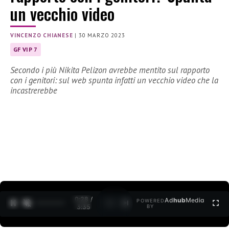
un vecchio video
VINCENZO CHIANESE
|
30 MARZO 2023
GF VIP 7
Secondo i più Nikita Pelizon avrebbe mentito sul rapporto
con i genitori: sul web spunta infatti un vecchio video che la
incastrerebbe
0:29 /
Ad
hub
Media
POWERED
1
/
2
3:35
BY