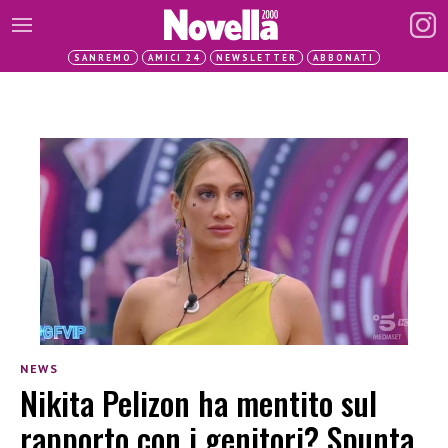
SANREMO
AMICI 24
NEWSLETTER
ABBONATI
NEWS
Nikita Pelizon ha mentito sul
rapporto con i genitori? Spunta