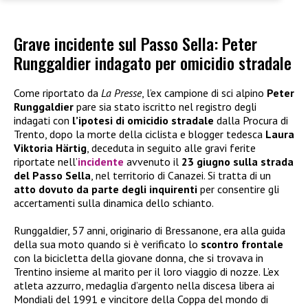
Grave incidente sul Passo Sella: Peter
Runggaldier indagato per omicidio stradale
Come riportato da
La Presse
, l’ex campione di sci alpino
Peter
Runggaldier
pare sia stato iscritto nel registro degli
indagati con
l’ipotesi di omicidio stradale
dalla Procura di
Trento, dopo la morte della ciclista e blogger tedesca
Laura
Viktoria Härtig
, deceduta in seguito alle gravi ferite
riportate nell’
incidente
avvenuto il
23 giugno sulla strada
del Passo Sella
, nel territorio di Canazei. Si tratta di un
atto dovuto da parte degli inquirenti
per consentire gli
accertamenti sulla dinamica dello schianto.
Runggaldier, 57 anni, originario di Bressanone, era alla guida
della sua moto quando si è verificato lo
scontro frontale
con la bicicletta della giovane donna, che si trovava in
Trentino insieme al marito per il loro viaggio di nozze. L’ex
atleta azzurro, medaglia d’argento nella discesa libera ai
Mondiali del 1991 e vincitore della Coppa del mondo di