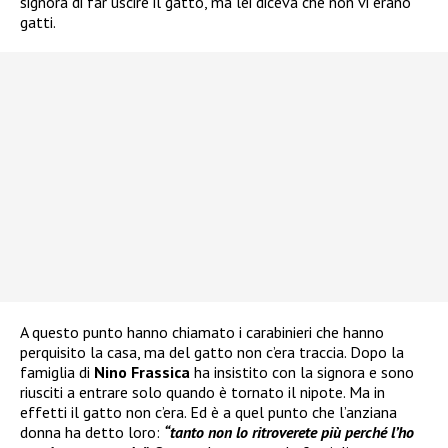
signora di far uscire il gatto, ma lei diceva che non vi erano
gatti.
A questo punto hanno chiamato i carabinieri che hanno
perquisito la casa, ma del gatto non c’era traccia. Dopo la
famiglia di
Nino Frassica
ha insistito con la signora e sono
riusciti a entrare solo quando è tornato il nipote. Ma in
effetti il gatto non c’era. Ed è a quel punto che l’anziana
donna ha detto loro:
“tanto non lo ritroverete più perché l’ho