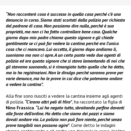
“Non racconterò cosa è successo in quella casa perché c’è una
denuncia in corso. Siamo stati scortati dalla polizia per richiesta
del padrone di casa. Non possiamo dire nulla, perché è sua
proprietà, ma non ci ha fatto controllare bene casa. Qualche
giorno dopo mio padre chiama questo signore e gli chiede
gentilmente se ci può far vedere la cantina perché era l’unica
cosa che ci mancava. Lui accetta, il giorno dopo andiamo lì,
suoniamo ma non ci apre. A un certo punto vedo due agenti di
polizia ed era questo signore che si stava lamentando di noi che
gli stavamo suonando, si è rimangiato tutto quello che ha detto,
ma io ho registrazioni. Non le divulgo perché saranno prove per
varie denunce, ma ho le prove in cui dice che potevamo andare
a vedere la cantina”.
Alla fine sono riusciti a vedere la cantina insieme agli agenti
di polizia.
“C’erano altri peli di Hiro”
, ha raccontato la figlia di
Nino Frassica
.
“Lui ha negato tutto, sbraitando perfino davanti
alle forze dell’ordine. Ha detto che siamo dei pazzi e siamo
dovuti andare via. La polizia non può fare niente, perché senza
prove tangibili non possono agire”
. Come detto le indagini