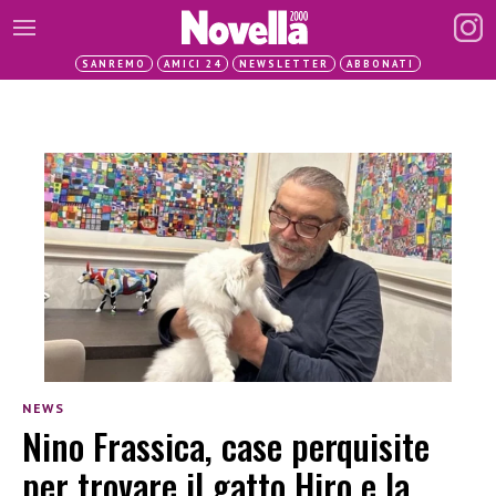
SANREMO
AMICI 24
NEWSLETTER
ABBONATI
NEWS
Nino Frassica, case perquisite
per trovare il gatto Hiro e la