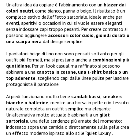
Un’altra idea da copiare è l’abbinamento con un
blazer dai
colori neutri
, come bianco, panna o beige. Il risultato è un
completo estivo dall’effetto sartoriale, ideale anche per
eventi, aperitivi o occasioni in cui si vuole essere eleganti
senza indossare capi troppo pesanti. Per creare contrasto si
possono aggiungere
accessori color cuoio, gioielli dorati o
una scarpa nera
dal design semplice.
I pantaloni beige di lino non sono pensati soltanto per gli
outfit più formali, ma si prestano anche a
combinazioni più
quotidiane
. Per un look casual ma raffinato si possono
abbinare a una
canotta in cotone, una t-shirt basica o un
top aderente
, scegliendo capi dalle linee pulite per lasciare
protagonista il pantalone.
Ai piedi funzionano molto bene
sandali bassi, sneakers
bianche o ballerine
, mentre una borsa in pelle o in tessuto
naturale completa un outfit semplice ma elegante.
Un’alternativa molto attuale è abbinarli a un
gilet
sartoriale
, una delle tendenze più amate del momento:
indossato sopra una camicia o direttamente sulla pelle crea
un effetto moderno ispirato allo stile “quiet luxury”.