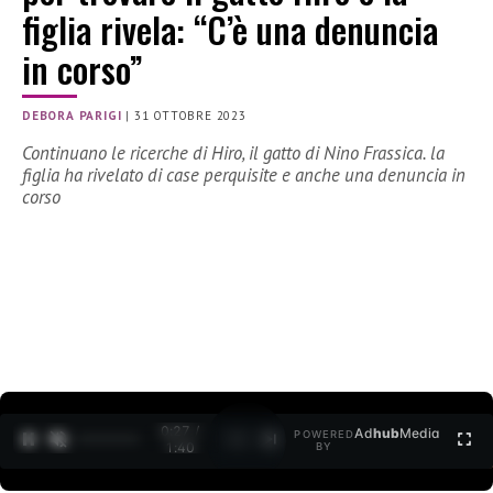
figlia rivela: “C’è una denuncia
in corso”
DEBORA PARIGI
|
31 OTTOBRE 2023
Continuano le ricerche di Hiro, il gatto di Nino Frassica. la
figlia ha rivelato di case perquisite e anche una denuncia in
corso
0:28 /
Ad
hub
Media
POWERED
1
/
2
1:40
BY