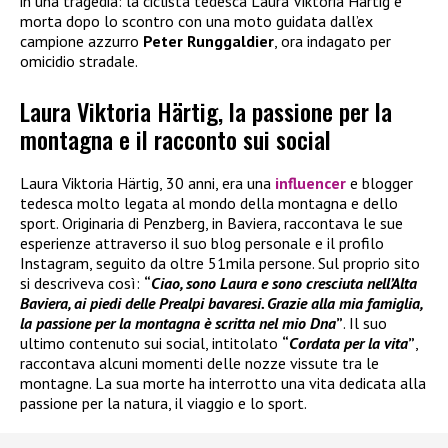
in una tragedia: la ciclista tedesca Laura Viktoria Härtig è
morta dopo lo scontro con una moto guidata dall’ex
campione azzurro
Peter Runggaldier
, ora indagato per
omicidio stradale.
Laura Viktoria Härtig, la passione per la
montagna e il racconto sui social
Laura Viktoria Härtig, 30 anni, era una
influencer
e blogger
tedesca molto legata al mondo della montagna e dello
sport. Originaria di Penzberg, in Baviera, raccontava le sue
esperienze attraverso il suo blog personale e il profilo
Instagram, seguito da oltre 51mila persone. Sul proprio sito
si descriveva così:
“
Ciao, sono Laura e sono cresciuta nell’Alta
Baviera, ai piedi delle Prealpi bavaresi. Grazie alla mia famiglia,
la passione per la montagna è scritta nel mio Dna
”
. Il suo
ultimo contenuto sui social, intitolato
“
Cordata per la vita
”
,
raccontava alcuni momenti delle nozze vissute tra le
montagne. La sua morte ha interrotto una vita dedicata alla
passione per la natura, il viaggio e lo sport.