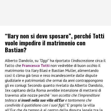
“Ilary non si deve sposare”, perché Totti
vuole impedire il matrimonio con
Bastian?
Alberto Dandolo, su
“Oggi
” ha riportato l’indiscrezione circa il
fatto che
Francesco Totti
non vedrebbe di buon occhio il
matrimonio tra Ilary Blasi e Bastian Muller, alimentando
così il clima già teso e reso incandescente dalle dispute
giudiziarie e patrimoniali che ormai da anni contrappongono
gli ex coniugi. Secondo quanto rivelato da Alberto Dandolo,
l’ex capitano della Roma avrebbe intenzione di mettersi di
traverso alle nozze perché “
non accetta che l’imprenditore
tedesco
si insedi nella sua villa all’Eur
e tantomeno che
condivida il quotidiano con i suoi figli.”
E’ proprio la villa
all’Eur che da tempo è al centro della disputa legale tra la