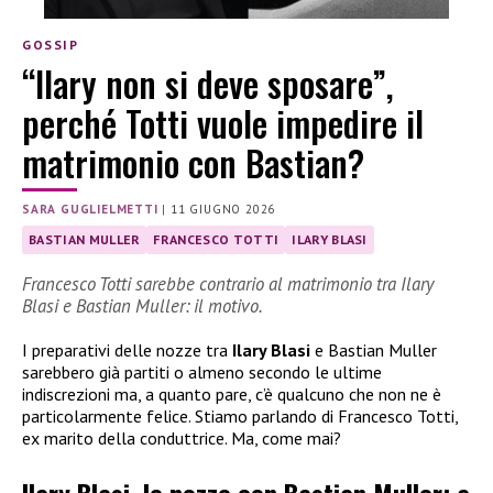
GOSSIP
“Ilary non si deve sposare”,
perché Totti vuole impedire il
matrimonio con Bastian?
SARA GUGLIELMETTI
|
11 GIUGNO 2026
BASTIAN MULLER
FRANCESCO TOTTI
ILARY BLASI
Francesco Totti sarebbe contrario al matrimonio tra Ilary
Blasi e Bastian Muller: il motivo.
I preparativi delle nozze tra
Ilary Blasi
e Bastian Muller
sarebbero già partiti o almeno secondo le ultime
indiscrezioni ma, a quanto pare, c’è qualcuno che non ne è
particolarmente felice. Stiamo parlando di Francesco Totti,
ex marito della conduttrice. Ma, come mai?
Ilary Blasi, le nozze con Bastian Muller: a