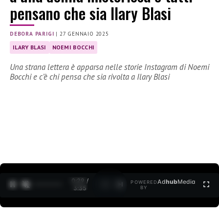
pensano che sia Ilary Blasi
DEBORA PARIGI
|
27 GENNAIO 2025
ILARY BLASI
NOEMI BOCCHI
Una strana lettera è apparsa nelle storie Instagram di Noemi
Bocchi e c’è chi pensa che sia rivolta a Ilary Blasi
0:30 /
Ad
hub
Media
POWERED
1
/
2
3:35
BY