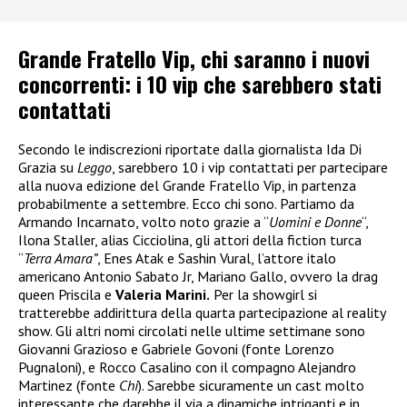
Grande Fratello Vip, chi saranno i nuovi
concorrenti: i 10 vip che sarebbero stati
contattati
Secondo le indiscrezioni riportate dalla giornalista Ida Di
Grazia su
Leggo
, sarebbero 10 i vip contattati per partecipare
alla nuova edizione del Grande Fratello Vip, in partenza
probabilmente a settembre. Ecco chi sono. Partiamo da
Armando Incarnato, volto noto grazie a “
Uomini e Donne
“,
Ilona Staller, alias Cicciolina, gli attori della fiction turca
“
Terra Amara”
, Enes Atak e Sashin Vural, l’attore italo
americano Antonio Sabato Jr, Mariano Gallo, ovvero la drag
queen Priscila e
Valeria Marini.
Per la showgirl si
tratterebbe addirittura della quarta partecipazione al reality
show. Gli altri nomi circolati nelle ultime settimane sono
Giovanni Grazioso e Gabriele Govoni (fonte Lorenzo
Pugnaloni), e Rocco Casalino con il compagno Alejandro
Martinez (fonte
Chi
). Sarebbe sicuramente un cast molto
interessante che darebbe il via a dinamiche intriganti e in