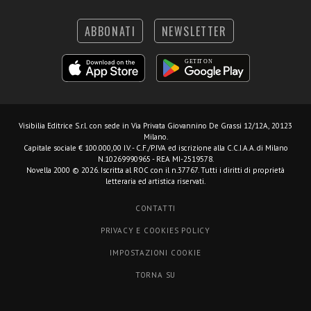
ABBONATI
NEWSLETTER
Visibilia Editrice S.r.l.
con sede in Via Privata Giovannino De Grassi 12/12A, 20123
Milano.
Capitale sociale € 100.000,00 I.V. - C.F./P.IVA ed iscrizione alla C.C.I.A.A. di Milano
N.10269990965 - REA MI-2519578.
Novella 2000 © 2026. Iscritta al ROC con il n.37767. Tutti i diritti di proprietà
letteraria ed artistica riservati.
CONTATTI
PRIVACY E COOKIES POLICY
IMPOSTAZIONI COOKIE
TORNA SU