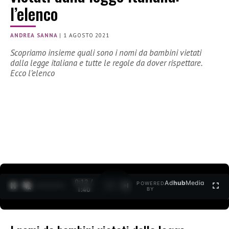
l’elenco
ANDREA SANNA
|
1 AGOSTO 2021
Scopriamo insieme quali sono i nomi da bambini vietati
dalla legge italiana e tutte le regole da dover rispettare.
Ecco l’elenco
0:12 /
Ad
hub
Media
POWERED
1
/
2
1:40
BY