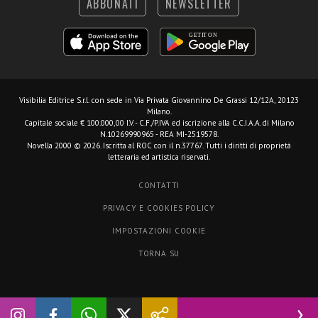
ABBONATI
NEWSLETTER
Visibilia Editrice S.r.l.
con sede in Via Privata Giovannino De Grassi 12/12A, 20123
Milano.
Capitale sociale € 100.000,00 I.V. - C.F./P.IVA ed iscrizione alla C.C.I.A.A. di Milano
N.10269990965 - REA MI-2519578.
Novella 2000 © 2026. Iscritta al ROC con il n.37767. Tutti i diritti di proprietà
letteraria ed artistica riservati.
CONTATTI
PRIVACY E COOKIES POLICY
IMPOSTAZIONI COOKIE
TORNA SU