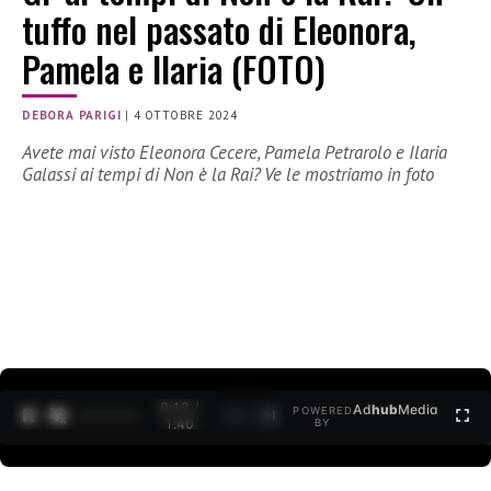
tuffo nel passato di Eleonora,
Pamela e Ilaria (FOTO)
DEBORA PARIGI
|
4 OTTOBRE 2024
Avete mai visto Eleonora Cecere, Pamela Petrarolo e Ilaria
Galassi ai tempi di Non è la Rai? Ve le mostriamo in foto
0:13 /
Ad
hub
Media
POWERED
1
/
2
1:40
BY